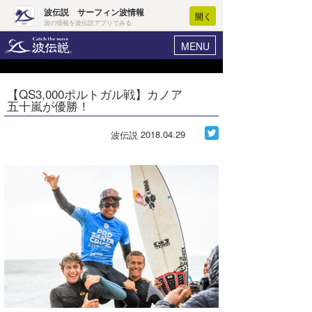
波伝説 サーフィン波情報
開く
波の情報を波伝説アプリでみる
MENU
ニュース
ヘルプ
マイホーム
【QS3,000ポルトガル戦】カノア
Core Surf Japan
五十嵐が優勝！
ログイン
コンテスト
新規会員登録
2018.04.29
波伝説
ファッション/グッズ
波情報･概況
アート＆エンタメ
波予想ツール
WAVE HUNTER
コラム
気象情報
トラベル
ニュース
ショップ情報
サーフィンエリアガイド
ショップ情報
ウラナミ
会員メニュー