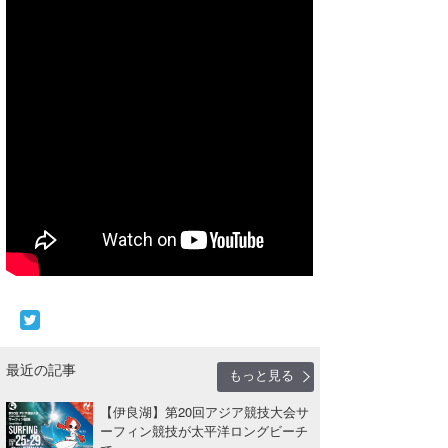
喜納海人
KID
KOBU
KY
MIN
mitz
OYZ
S.K
Soulman
VAGY
最近の記事
もっと見る
waka☆=
【伊良湖】第20回アジア競技大会サ
ーフィン競技が太平洋ロングビーチ
YUKI☆