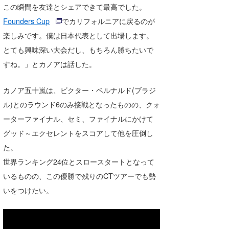
この瞬間を友達とシェアできて最高でした。
Core Surf Japan
Founders Cup
でカリフォルニアに戻るのが
メディア
Naoya Kimoto
楽しみです。僕は日本代表として出場します。
とても興味深い大会だし、もちろん勝ちたいで
波伝説アンバサダー/プロライダー
mitsuteru Kamio
SURFMEDIA
すね。」とカノアは話した。
波伝説スタッフ
Yasunari Inoue
Colors MAGAZINE
福島寿実子
カノア五十嵐は、ビクター・ベルナルド(ブラジ
Yoshiyuki Obata
WAVAL
中浦“JET”章
☆加藤
波伝説
ル)とのラウンド6のみ接戦となったものの、クォ
arukasvision
嵯峨明日香
+☆maki☆+
ーターファイナル、セミ、ファイナルにかけて
グッド～エクセレントをスコアして他を圧倒し
DELTA FORCE SURF
進士剛光
Aichan
た。
CBA Films
田原啓江
chan-U
世界ランキング24位とスロースタートとなって
いるものの、この優勝で残りのCTツアーでも勢
熊谷素子
植村未来
ECE
いをつけたい。
NOBUFUKU
G◎Da
大野”MAR”修聖
H