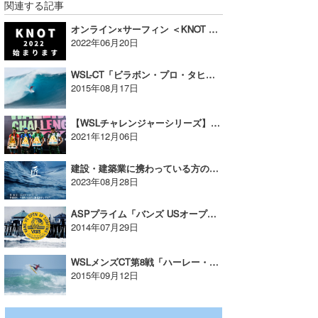
関連する記事
wanda
オンライン×サーフィン ＜KNOT online contest 2022＞再び！
2022年06月20日
予報士 hiro.
WSL-CT「ビラボン・プロ・タヒチ」ファニングは Jベイ・シャークアタック後の初ヒートで勝利する
banpaku
2015年08月17日
Mr.K
【WSLチャレンジャーシリーズ】ジョン・ジョンが10Ptを叩き出した！
2021年12月06日
chappy
Romisea
建設・建築業に携わっている方のみのサーフィンコンテスト！第3回建設技能CUP【AD】
2023年08月28日
ASPプライム「バンズ USオープン」がスタート。番狂わせも続出。 大原洋人はR1で敗退。野呂玲花はセミファイナルへ。
2014年07月29日
WSLメンズCT第8戦「ハーレー・プロ」は再びブラジリアン・ストームが吹き荒れる。
2015年09月12日