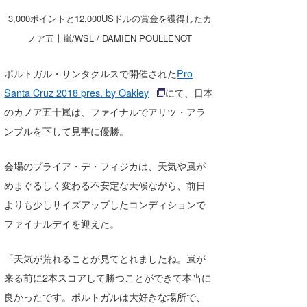
湘南
お知らせ
今月のプレゼント
3,000ポイントと12,000USドルの賞金を獲得したカ
ノア五十嵐/WSL / DAMIEN POULLENOT
千葉北
その他
伊豆
ルール＆How to
ポルトガル・サンタクルスで開催された
Pro
Santa Cruz 2018 pres. by Oakley
にて、日本
千葉南
VOTE!
のカノア五十嵐は、ファイナルでアリツ・アラ
大阪
ンブルを下して見事に優勝。
サーファーズ
四国
会場のプライア・デ・フィジカは、天気や風が
沖縄
めまぐるしく変わる不安定な天候ながら、前日
よりも少しサイズアップしたコンディションで
ファイナルデイを迎えた。
「天気が荒れることが見てとれましたね。嵐が
来る前に2本スコアして勝つことができて本当に
良かったです。ポルトガルは大好きな場所で、
ライター/寄稿メディア