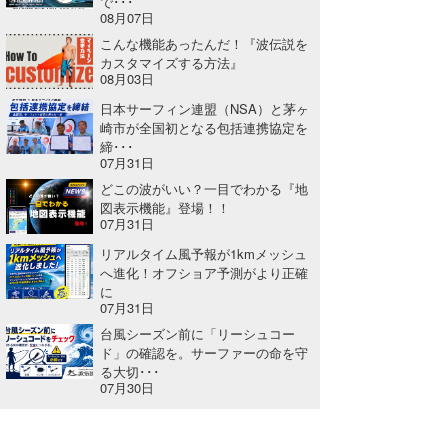
で･･･
08月07日
たっちー
こんな機能あったんだ！『波伝説を
カスタマイズする方法』
ハンマー
08月03日
日本サーフィン連盟（NSA）と茅ヶ
まっきー
崎市が全国初となる包括連携協定を
締･･･
三輪予報士
07月31日
どこの波がいい？一目でわかる『地
小川予報士
図表示機能』登場！！
07月31日
上田純子
リアルタイム風予報が1kmメッシュ
へ進化！オフショア予測がより正確
上條将美
に
07月31日
唐澤予報士
台風シーズン前に「リーシュコー
ド」の確認を。サーファーの命を守
SancheZ
る大切･･･
07月30日
ゴン
米山予報士