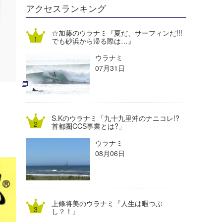
DELTA FORCE SURF
進士剛光
Aichan
アクセスランキング
CBA Films
田原啓江
chan-U
☆加藤のウラナミ『夏だ、サーフィンだ!!!
でも砂浜から帰る際は…』
熊谷素子
植村未来
ECE
ウラナミ
NOBUFUKU
G◎Da
07月31日
大野”MAR”修聖
H
喜納海人
KID
S.Kのウラナミ「九十九里沖のナニコレ!?
KOBU
首都圏CCS事業とは?」
ウラナミ
KY
08月06日
MIN
mitz
上條将美のウラナミ『人生は暇つぶ
OYZ
し？！』