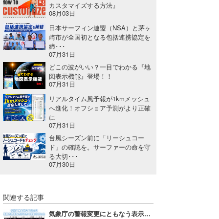
カスタマイズする方法』
Core Surf Japan
08月03日
日本サーフィン連盟（NSA）と茅ヶ
メディア
Naoya Kimoto
崎市が全国初となる包括連携協定を
締･･･
波伝説アンバサダー/プロライダー
mitsuteru Kamio
SURFMEDIA
07月31日
どこの波がいい？一目でわかる『地
波伝説スタッフ
Yasunari Inoue
Colors MAGAZINE
福島寿実子
図表示機能』登場！！
07月31日
Yoshiyuki Obata
WAVAL
中浦“JET”章
☆加藤
波伝説
リアルタイム風予報が1kmメッシュ
へ進化！オフショア予測がより正確
arukasvision
嵯峨明日香
+☆maki☆+
に
07月31日
DELTA FORCE SURF
進士剛光
Aichan
台風シーズン前に「リーシュコー
ド」の確認を。サーファーの命を守
CBA Films
田原啓江
chan-U
る大切･･･
07月30日
熊谷素子
植村未来
ECE
NOBUFUKU
G◎Da
関連する記事
大野”MAR”修聖
H
気象庁の警報変更にともなう表示・配色変更のお知らせ