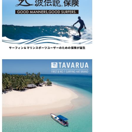
たっちー
ハンマー
まっきー
三輪予報士
小川予報士
上田純子
上條将美
唐澤予報士
SancheZ
ゴン
米山予報士