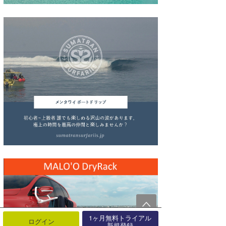
wanda
予報士 hiro.
banpaku
Mr.K
chappy
Romisea
1ヶ月無料トライアル
ログイン
新規登録