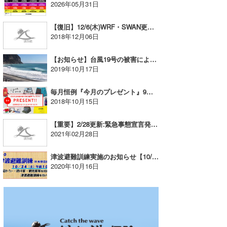
2026年05月31日
喜納海人
KID
【復旧】12/6(木)WRF・SWAN更新遅延のお知らせとお詫び
KOBU
2018年12月06日
KY
【お知らせ】台風19号の被害による新島の波情報の一時休止について
2019年10月17日
MIN
毎月恒例『今月のプレゼント』9月度当選者発表！
mitz
2018年10月15日
OYZ
【重要】2/28更新:緊急事態宣言発出時における波伝説のサービス提供に関しまして
2021年02月28日
S.K
津波避難訓練実施のお知らせ【10/24 @赤羽根ロングビーチ】
Soulman
2020年10月16日
VAGY
waka☆=
YUKI☆