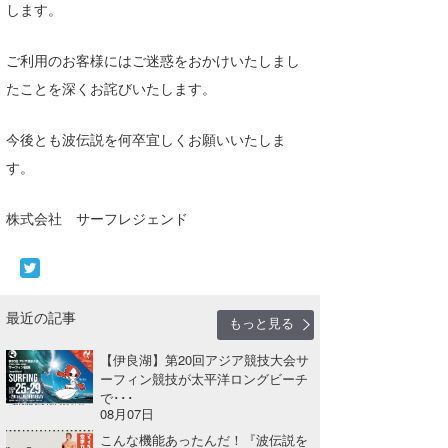
します。
湘南
お知らせ
今月のプレゼント
千葉北
その他
ご利用のお客様にはご迷惑をおかけいたしまし
たことを深くお詫びいたします。
伊豆
ルール＆How to
千葉南
今後とも波伝説を何卒宜しくお願いいたしま
VOTE!
す。
大阪
サーファーズ
株式会社 サーフレジェンド
四国
沖縄
最近の記事
もっと見る
【伊良湖】第20回アジア競技大会サ
ーフィン競技が太平洋ロングビーチ
で･･･
08月07日
ライター/寄稿メディア
こんな機能あったんだ！『波伝説を