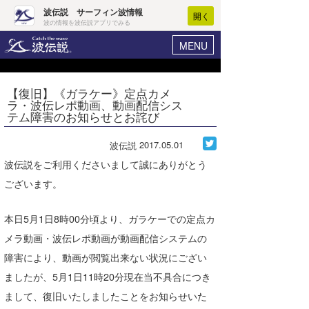
波伝説 サーフィン波情報
開く
波の情報を波伝説アプリでみる
MENU
ニュース
ヘルプ
マイホーム
【復旧】《ガラケー》定点カメ
Core Surf Japan
ラ・波伝レポ動画、動画配信シス
ログイン
テム障害のお知らせとお詫び
コンテスト
新規会員登録
2017.05.01
波伝説
ファッション/グッズ
波情報･概況
波伝説をご利用くださいまして誠にありがとう
アート＆エンタメ
ございます。
波予想ツール
WAVE HUNTER
コラム
気象情報
本日5月1日8時00分頃より、ガラケーでの定点カ
トラベル
メラ動画・波伝レポ動画が動画配信システムの
ニュース
障害により、動画が閲覧出来ない状況にござい
ショップ情報
サーフィンエリアガイド
ましたが、5月1日11時20分現在当不具合につき
ショップ情報
ウラナミ
会員メニュー
まして、復旧いたしましたことをお知らせいた