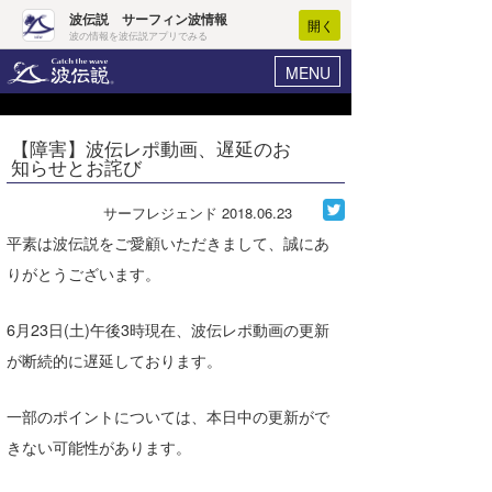
波伝説 サーフィン波情報
開く
波の情報を波伝説アプリでみる
MENU
ニュース
ヘルプ
マイホーム
【障害】波伝レポ動画、遅延のお
Core Surf Japan
知らせとお詫び
ログイン
コンテスト
新規会員登録
サーフレジェンド
2018.06.23
ファッション/グッズ
平素は波伝説をご愛顧いただきまして、誠にあ
波情報･概況
りがとうございます。
アート＆エンタメ
波予想ツール
WAVE HUNTER
コラム
6月23日(土)午後3時現在、波伝レポ動画の更新
気象情報
が断続的に遅延しております。
トラベル
ニュース
一部のポイントについては、本日中の更新がで
ショップ情報
サーフィンエリアガイド
きない可能性があります。
ショップ情報
ウラナミ
会員メニュー