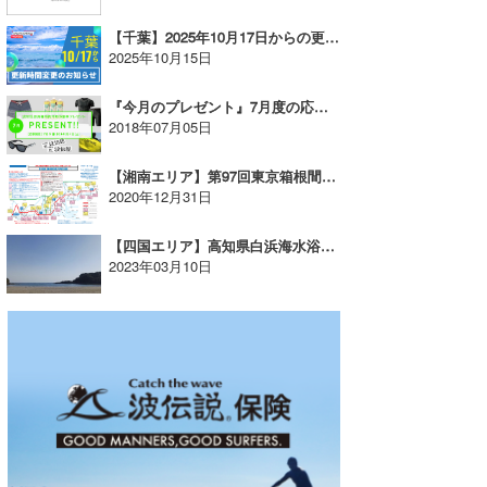
喜納海人
KID
【千葉】2025年10月17日からの更新時間のお知らせ
2025年10月15日
KOBU
『今月のプレゼント』7月度の応募開始！
KY
2018年07月05日
MIN
【湘南エリア】第97回東京箱根間往復大学駅伝競走開催の為、交通規制があります
2020年12月31日
mitz
【四国エリア】高知県白浜海水浴場ポイント追加！
OYZ
2023年03月10日
S.K
Soulman
VAGY
waka☆=
YUKI☆