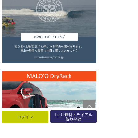
wanda
予報士 hiro.
banpaku
Mr.K
chappy
Romisea
1ヶ月無料トライアル
ログイン
新規登録