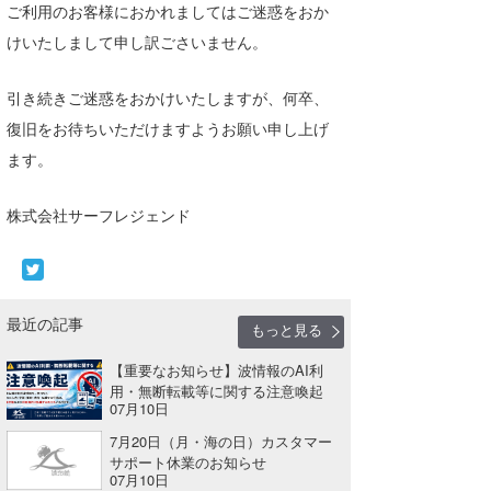
ご利用のお客様におかれましてはご迷惑をおか
湘南
お知らせ
今月のプレゼント
けいたしまして申し訳ごさいません。
千葉北
その他
引き続きご迷惑をおかけいたしますが、何卒、
伊豆
ルール＆How to
復旧をお待ちいただけますようお願い申し上げ
千葉南
VOTE!
ます。
大阪
株式会社サーフレジェンド
サーファーズ
四国
沖縄
最近の記事
もっと見る
【重要なお知らせ】波情報のAI利
用・無断転載等に関する注意喚起
07月10日
7月20日（月・海の日）カスタマー
サポート休業のお知らせ
ライター/寄稿メディア
07月10日