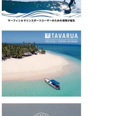
たっちー
ハンマー
まっきー
三輪予報士
小川予報士
上田純子
上條将美
唐澤予報士
SancheZ
ゴン
米山予報士