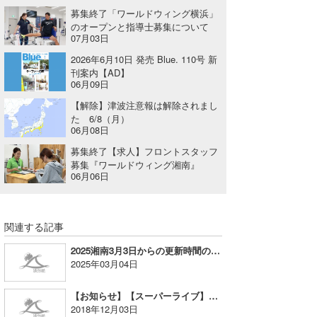
募集終了「ワールドウィング横浜」
Core Surf Japan
のオープンと指導士募集について
07月03日
メディア
Naoya Kimoto
2026年6月10日 発売 Blue. 110号 新
刊案内【AD】
波伝説アンバサダー/プロライダー
mitsuteru Kamio
SURFMEDIA
06月09日
波伝説スタッフ
Yasunari Inoue
Colors MAGAZINE
福島寿実子
【解除】津波注意報は解除されまし
た 6/8（月）
06月08日
Yoshiyuki Obata
WAVAL
中浦“JET”章
☆加藤
波伝説
募集終了【求人】フロントスタッフ
arukasvision
嵯峨明日香
+☆maki☆+
募集『ワールドウィング湘南』
06月06日
DELTA FORCE SURF
進士剛光
Aichan
CBA Films
田原啓江
chan-U
関連する記事
熊谷素子
植村未来
ECE
2025湘南3月3日からの更新時間のお知らせ
2025年03月04日
NOBUFUKU
G◎Da
【お知らせ】【スーパーライブ】北海道エリア/浜厚真について
大野”MAR”修聖
H
2018年12月03日