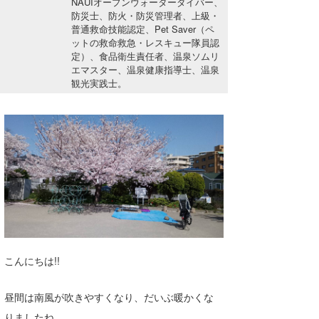
NAUIオープンウォーターダイバー、
湘南
お知らせ
防災士、防火・防災管理者、上級・
今月のプレゼント
普通救命技能認定、Pet Saver（ペ
千葉北
その他
ットの救命救急・レスキュー隊員認
定）、食品衛生責任者、温泉ソムリ
伊豆
エマスター、温泉健康指導士、温泉
ルール＆How to
観光実践士。
千葉南
VOTE!
大阪
サーファーズ
四国
沖縄
こんにちは!!
昼間は南風が吹きやすくなり、だいぶ暖かくな
ライター/寄稿メディア
りましたね。