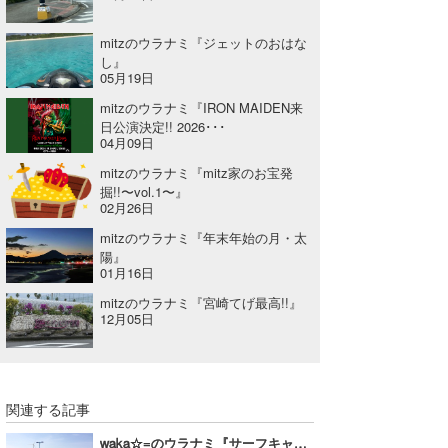
たっちー
mitzのウラナミ『ジェットのおはな
し』
ハンマー
05月19日
mitzのウラナミ『IRON MAIDEN来
まっきー
日公演決定!! 2026･･･
04月09日
三輪予報士
mitzのウラナミ『mitz家のお宝発
掘!!〜vol.1〜』
小川予報士
02月26日
上田純子
mitzのウラナミ『年末年始の月・太
陽』
01月16日
上條将美
mitzのウラナミ『宮崎てげ最高!!』
唐澤予報士
12月05日
SancheZ
ゴン
関連する記事
米山予報士
waka☆=のウラナミ『サーフキャンプ』