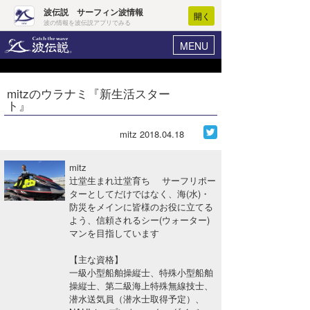
波伝説 サーフィン波情報
開く
波の情報を波伝説アプリでみる
MENU
ニュース
ヘルプ
マイホーム
mitzのウラナミ『新生活スター
Core Surf Japan
ト』
ログイン
コンテスト
新規会員登録
mitz
2018.04.18
ファッション/グッズ
波情報･概況
mitz
アート＆エンタメ
辻堂生まれ辻堂育ち サーフリポー
波予想ツール
WAVE HUNTER
ターとしてだけではなく、海(水)・
防災をメインに皆様のお役に立てる
コラム
気象情報
よう、信頼されるシー(ウォーター)
マンを目指しています
トラベル
ニュース
【主な資格】
ショップ情報
サーフィンエリアガイド
一級小型船舶操縦士、特殊小型船舶
操縦士、第二級海上特殊無線技士、
ショップ情報
ウラナミ
会員メニュー
潜水送気員（潜水士取得予定）、