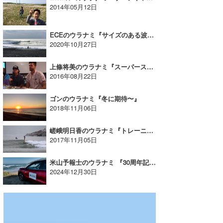
2014年05月12日
wanda
ECEのウラナミ『サイズのある波は楽しい！』
予報士 hiro.
2020年10月27日
banpaku
上條将美のウラナミ『スーパースター現役後』
2016年08月22日
Mr.K
chappy
ゴンのウラナミ『冬に期待〜』
2018年11月06日
Romisea
嵯峨明日香のウラナミ『トレーニング』
2017年11月05日
米山予報士のウラナミ 『30周年記念挨拶巡りで乗った波』
2024年12月30日