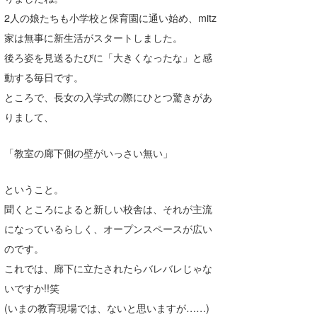
Core Surf Japan
2人の娘たちも小学校と保育園に通い始め、mitz
家は無事に新生活がスタートしました。
メディア
Naoya Kimoto
後ろ姿を見送るたびに「大きくなったな」と感
波伝説アンバサダー/プロライダー
mitsuteru Kamio
SURFMEDIA
動する毎日です。
ところで、長女の入学式の際にひとつ驚きがあ
波伝説スタッフ
Yasunari Inoue
Colors MAGAZINE
福島寿実子
りまして、
Yoshiyuki Obata
WAVAL
中浦“JET”章
☆加藤
波伝説
「教室の廊下側の壁がいっさい無い」
arukasvision
嵯峨明日香
+☆maki☆+
ということ。
DELTA FORCE SURF
進士剛光
Aichan
聞くところによると新しい校舎は、それが主流
CBA Films
田原啓江
chan-U
になっているらしく、オープンスペースが広い
熊谷素子
植村未来
ECE
のです。
これでは、廊下に立たされたらバレバレじゃな
NOBUFUKU
G◎Da
いですか!!笑
大野”MAR”修聖
H
(いまの教育現場では、ないと思いますが……)