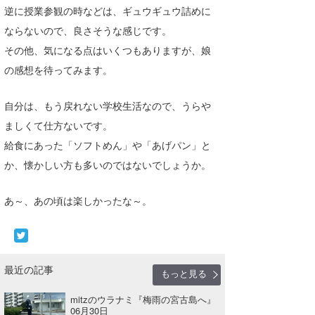
逆に授業参観の時などは、ギュウギュウ詰めに
喜納海人
KID
ならないので、良さそうな感じです。
KOBU
その他、気になる点はいくつもありますが、娘
の感想を待ってみます。
KY
MIN
自分は、もう戻れない学校生活なので、うらや
ましくて仕方ないです。
mitz
給食にあった「ソフトめん」や「あげパン」と
OYZ
か、懐かしい方も多いのではないでしょうか。
S.K
あ～、あの頃は楽しかったな～。
Soulman
VAGY
最近の記事
もっと見る
waka☆=
mitzのウラナミ『梅雨の宮古島へ』
YUKI☆
06月30日