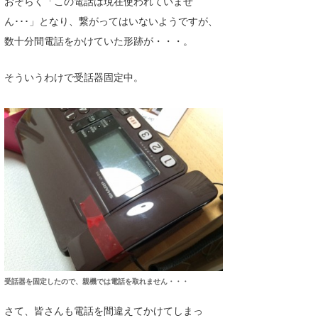
おそらく「この電話は現在使われていませ
Core Surf Japan
ん･･･」となり、繋がってはいないようですが、
数十分間電話をかけていた形跡が・・・。
メディア
Naoya Kimoto
波伝説アンバサダー/プロライダー
mitsuteru Kamio
SURFMEDIA
そういうわけで受話器固定中。
波伝説スタッフ
Yasunari Inoue
Colors MAGAZINE
福島寿実子
Yoshiyuki Obata
WAVAL
中浦“JET”章
☆加藤
波伝説
arukasvision
嵯峨明日香
+☆maki☆+
DELTA FORCE SURF
進士剛光
Aichan
CBA Films
田原啓江
chan-U
熊谷素子
植村未来
ECE
NOBUFUKU
G◎Da
受話器を固定したので、親機では電話を取れません・・・
大野”MAR”修聖
H
さて、皆さんも電話を間違えてかけてしまっ