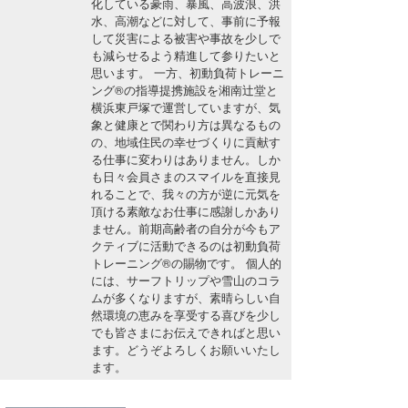
化している豪雨、暴風、高波浪、洪
湘南
お知らせ
水、高潮などに対して、事前に予報
今月のプレゼント
して災害による被害や事故を少しで
千葉北
その他
も減らせるよう精進して参りたいと
思います。 一方、初動負荷トレーニ
伊豆
ルール＆How to
ング®の指導提携施設を湘南辻堂と
横浜東戸塚で運営していますが、気
象と健康とで関わり方は異なるもの
千葉南
VOTE!
の、地域住民の幸せづくりに貢献す
る仕事に変わりはありません。しか
大阪
も日々会員さまのスマイルを直接見
サーファーズ
れることで、我々の方が逆に元気を
四国
頂ける素敵なお仕事に感謝しかあり
ません。前期高齢者の自分が今もア
沖縄
クティブに活動できるのは初動負荷
トレーニング®の賜物です。 個人的
には、サーフトリップや雪山のコラ
ムが多くなりますが、素晴らしい自
然環境の恵みを享受する喜びを少し
でも皆さまにお伝えできればと思い
ます。どうぞよろしくお願いいたし
ます。
ライター/寄稿メディア