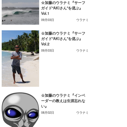
☆加藤のウラナミ『サーフ
Core Surf Japan
ガイド“AKIさん”を偲ぶ』
Vol.1
メディア
Naoya Kimoto
09月03日
ウラナミ
波伝説アンバサダー/プロライダー
mitsuteru Kamio
SURFMEDIA
☆加藤のウラナミ『サーフ
ガイド“AKIさん”を偲ぶ』
波伝説スタッフ
Yasunari Inoue
Colors MAGAZINE
福島寿実子
Vol.2
09月03日
ウラナミ
Yoshiyuki Obata
WAVAL
中浦“JET”章
☆加藤
波伝説
arukasvision
嵯峨明日香
+☆maki☆+
DELTA FORCE SURF
進士剛光
Aichan
CBA Films
田原啓江
chan-U
☆加藤のウラナミ『インベ
熊谷素子
植村未来
ECE
ーダーの教えは生涯忘れな
い』
NOBUFUKU
G◎Da
08月02日
ウラナミ
大野”MAR”修聖
H