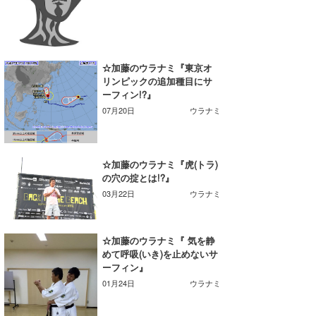
喜納海人
KID
KOBU
☆加藤のウラナミ『東京オ
KY
リンピックの追加種目にサ
ーフィン!?』
MIN
07月20日
ウラナミ
mitz
OYZ
☆加藤のウラナミ『虎(トラ)
の穴の掟とは!?』
S.K
03月22日
ウラナミ
Soulman
☆加藤のウラナミ『 気を静
VAGY
めて呼吸(いき)を止めないサ
ーフィン』
waka☆=
01月24日
ウラナミ
YUKI☆