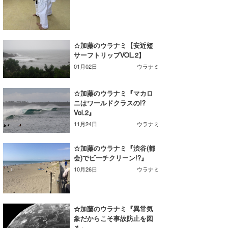
たっちー
ハンマー
☆加藤のウラナミ【安近短
サーフトリップVOL.2】
まっきー
01月02日
ウラナミ
三輪予報士
☆加藤のウラナミ『マカロ
小川予報士
ニはワールドクラスの!?
Vol.2』
上田純子
11月24日
ウラナミ
上條将美
☆加藤のウラナミ『渋谷(都
会)でビーチクリーン!?』
唐澤予報士
10月26日
ウラナミ
SancheZ
ゴン
☆加藤のウラナミ『異常気
象だからこそ事故防止を図
米山予報士
る』