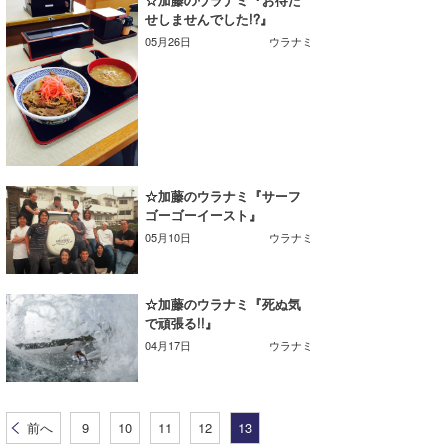
せしませんでした!?』
05月26日
ウラナミ
☆加藤のウラナミ『サーフ
ゴーゴーイースト』
05月10日
ウラナミ
☆加藤のウラナミ『死ぬ気
で頑張る!!』
04月17日
ウラナミ
前へ
9
10
11
12
13