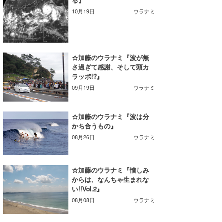
10月19日
ウラナミ
wanda
予報士 hiro.
banpaku
☆加藤のウラナミ『波が無
さ過ぎて感謝、そして頭カ
ラッポ!?』
Mr.K
09月19日
ウラナミ
chappy
☆加藤のウラナミ『波は分
Romisea
かち合うもの』
08月26日
ウラナミ
☆加藤のウラナミ『憎しみ
からは、なんちゃ生まれな
い!!Vol.2』
08月08日
ウラナミ