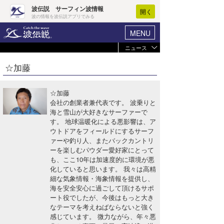
波伝説 サーフィン波情報
開く
波の情報を波伝説アプリでみる
MENU
ニュース
ヘルプ
マイホーム
☆加藤
Core Surf Japan
ログイン
コンテスト
☆加藤
新規会員登録
会社の創業者兼代表です。 波乗りと
ファッション/グッズ
海と雪山が大好きなサーファーで
波情報･概況
す。 地球温暖化による悪影響は、ア
アート＆エンタメ
ウトドアをフィールドにするサーフ
波予想ツール
WAVE HUNTER
ァーや釣り人、またバックカントリ
コラム
ーを楽しむパウダー愛好家にとって
気象情報
も、ここ10年は加速度的に環境が悪
化していると思います。 我々は高精
トラベル
ニュース
細な気象情報・海象情報を提供し、
海を安全安心に過ごして頂けるサポ
ショップ情報
サーフィンエリアガイド
ート役でしたが、今後はもっと大き
なテーマを考えねばならないと強く
ショップ情報
ウラナミ
会員メニュー
感じています。 微力ながら、年々悪