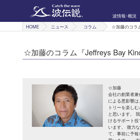
波情報･概況
HOME
ニュース
コラム
☆加藤のコラム『Jef
☆加藤のコラム『Jeffreys Bay Kincha
☆加藤
会社の創業者兼
による悪影響は
トリーを楽しむ
と思います。 
けるサポート役
います。 微力
て、事前に予報