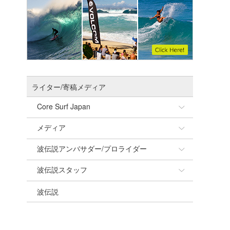
ライター/寄稿メディア
Core Surf Japan
メディア
Naoya Kimoto
波伝説アンバサダー/プロライダー
mitsuteru Kamio
SURFMEDIA
波伝説スタッフ
Yasunari Inoue
Colors MAGAZINE
福島寿実子
波伝説
Yoshiyuki Obata
WAVAL
中浦“JET”章
☆加藤
arukasvision
嵯峨明日香
+☆maki☆+