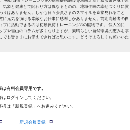
方、初動負荷トレーニング®の指導提携施設を湘南辻堂と横浜東戸塚で運
、気象と健康とで関わり方は異なるものの、地域住民の幸せづくりに貢
わりはありません。しかも日々会員さまのスマイルを直接見れること
逆に元気を頂ける素敵なお仕事に感謝しかありません。前期高齢者の自
ィブに活動できるのは初動負荷トレーニング®の賜物です。 個人的に
ップや雪山のコラムが多くなりますが、素晴らしい自然環境の恵みを享
しでも皆さまにお伝えできればと思います。どうぞよろしくお願いいた
事は有料会員専用です。
様はログインしてください。
客様は「新規登録」へお進みください。
新規会員登録