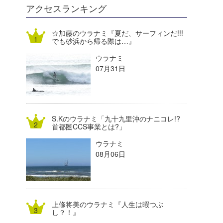
DELTA FORCE SURF
進士剛光
Aichan
アクセスランキング
CBA Films
田原啓江
chan-U
☆加藤のウラナミ『夏だ、サーフィンだ!!!
でも砂浜から帰る際は…』
熊谷素子
植村未来
ECE
ウラナミ
NOBUFUKU
G◎Da
07月31日
大野”MAR”修聖
H
喜納海人
KID
S.Kのウラナミ「九十九里沖のナニコレ!?
KOBU
首都圏CCS事業とは?」
ウラナミ
KY
08月06日
MIN
mitz
上條将美のウラナミ『人生は暇つぶ
OYZ
し？！』