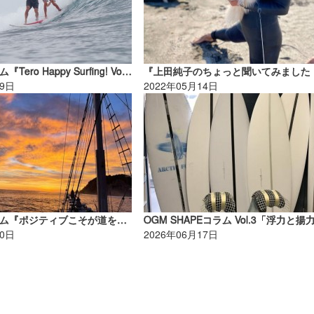
☆加藤のコラム『Tero Happy Surfing! Vol.5』
19日
2022年05月14日
☆加藤のコラム『ポジティブこそが道を切り開く～スンバ編 Vol.5』
OGM SHAPEコラム Vol.3「浮力と揚
30日
2026年06月17日