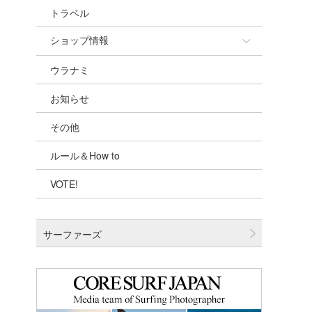
トラベル
ショップ情報
ウラナミ
ショップ情報
お知らせ
湘南
その他
千葉北
ルール＆How to
伊豆
VOTE!
千葉南
大阪
サーファーズ
四国
沖縄