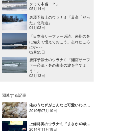
クって本当！？』
05月14日
wanda
唐澤予報士のウラナミ『最高「だっ
予報士 hiro.
た」北海道』
04月03日
banpaku
『日本海サーファー必読、来期の冬
に備えて憶えておこう。忘れたころ
Mr.K
にや･･･
02月25日
chappy
唐澤予報士のウラナミ『湘南サーフ
ァー必読・冬の湘南の波を当てよ
Romisea
う！』
02月13日
関連する記事
俺のうなぎがこんなに可愛いわけがない｜MINのウラナミVol.332
2019年07月19日
上條将美のウラナミ『まさか40歳とかになっても同じことしてないよね』
2014年11月19日