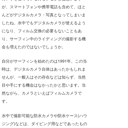
Core Surf Japan
が、スマートフォンや携帯電話も含めて、ほと
んどがデジタルカメラ・写真となってしまいま
メディア
Naoya Kimoto
したね。水中でもデジタルカメラが使えるよう
波伝説アンバサダー/プロライダー
mitsuteru Kamio
SURFMEDIA
になり、フィルム交換の必要もないこともあ
り、サーフィン中のライディングの撮影する機
波伝説スタッフ
Yasunari Inoue
Colors MAGAZINE
福島寿実子
会も増えたのではないでしょうか。
Yoshiyuki Obata
WAVAL
中浦“JET”章
☆加藤
波伝説
自分がサーフィンを始めたのは1991年。この当
arukasvision
嵯峨明日香
+☆maki☆+
時は、デジタルカメラ自体はあったかもしれま
DELTA FORCE SURF
進士剛光
Aichan
せんが、一般人はその存在などは知らず、当然
目や手にする機会はなかったかと思います。当
CBA Films
田原啓江
chan-U
然ながら、カメラといえばフィルムカメラで
熊谷素子
植村未来
ECE
す。
NOBUFUKU
G◎Da
水中で撮影可能な防水カメラや防水ケース(ハウ
ジング)などは、ダイビング用などであったもの
大野”MAR”修聖
H