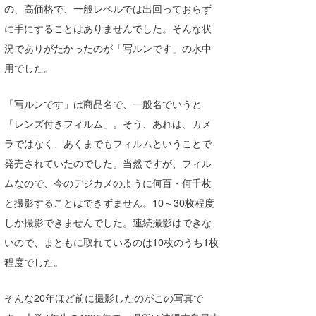
の、高価格で、一般レベルでは出回っておらず
喜納海人
KID
に手にすることはありませんでした。そんな状
KOBU
況でありがたかったのが「写ルンです」の水中
用でした。
KY
「写ルンです」は商品名で、一般名でいうと
MIN
「レンズ付きフィルム」。そう、あれは、カメ
mitz
ラではなく、あくまでもフィルムということで
OYZ
発売されていたのでした。当然ですが、フィル
ムなので、今のデジカメのように何百・何千枚
S.K
と撮影することはできずません。10～30枚程度
Soulman
しか撮影できませんでした。連続撮影はできな
いので、まともに取れているのは10枚のうち1枚
VAGY
程度でした。
waka☆=
そんな20年ほど前に撮影したのがこの写真で
YUKI☆