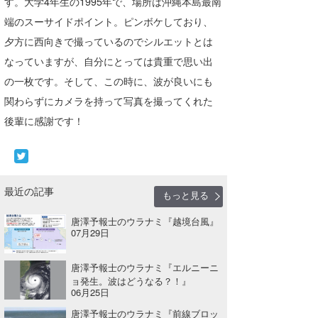
す。大学4年生の1995年で、場所は沖縄本島最南
たっちー
端のスーサイドポイント。ピンボケしており、
夕方に西向きで撮っているのでシルエットとは
ハンマー
なっていますが、自分にとっては貴重で思い出
まっきー
の一枚です。そして、この時に、波が良いにも
関わらずにカメラを持って写真を撮ってくれた
三輪予報士
後輩に感謝です！
小川予報士
上田純子
最近の記事
上條将美
もっと見る
唐澤予報士のウラナミ『越境台風』
唐澤予報士
07月29日
SancheZ
唐澤予報士のウラナミ『エルニーニ
ョ発生。波はどうなる？！』
ゴン
06月25日
米山予報士
唐澤予報士のウラナミ『前線ブロッ