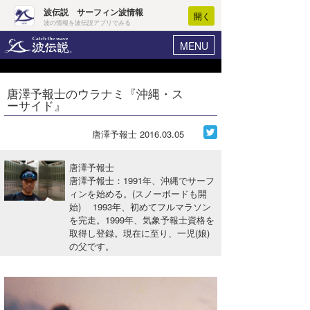
波伝説 サーフィン波情報
開く
波の情報を波伝説アプリでみる
MENU
ニュース
ヘルプ
マイホーム
唐澤予報士のウラナミ『沖縄・ス
Core Surf Japan
ーサイド』
ログイン
コンテスト
新規会員登録
唐澤予報士
2016.03.05
ファッション/グッズ
波情報･概況
唐澤予報士
アート＆エンタメ
唐澤予報士：1991年、沖縄でサーフ
波予想ツール
WAVE HUNTER
ィンを始める。(スノーボードも開
始) 1993年、初めてフルマラソン
コラム
気象情報
を完走。1999年、気象予報士資格を
取得し登録。現在に至り、一児(娘)
トラベル
ニュース
の父です。
ショップ情報
サーフィンエリアガイド
ショップ情報
ウラナミ
会員メニュー