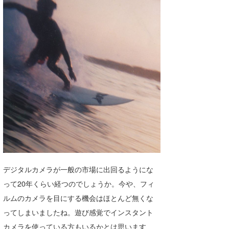
湘南
お知らせ
今月のプレゼント
千葉北
その他
伊豆
ルール＆How to
千葉南
VOTE!
大阪
サーファーズ
四国
沖縄
デジタルカメラが一般の市場に出回るようにな
って20年くらい経つのでしょうか。今や、フィ
ルムのカメラを目にする機会はほとんど無くな
ってしまいましたね。遊び感覚でインスタント
ライター/寄稿メディア
カメラを使っている方もいるかとは思います