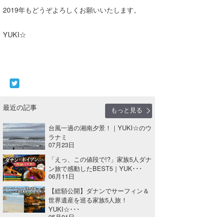
2019年もどうぞよろしくお願いいたします。
YUKI☆
最近の記事
もっと見る
台風一過の湘南夕景！｜YUKI☆のウ
ラナミ
07月23日
「えっ、この値段で!?」家族5人ダナ
ン旅で感動したBEST5｜YUK･･･
06月11日
【総額公開】ダナンでサーフィン＆
世界遺産を巡る家族5人旅！
YUKI☆･･･
05月01日