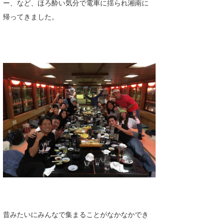
ー、など、ほろ酔い気分で電車に揺られ湘南に
wanda
帰ってきました。
予報士 hiro.
banpaku
Mr.K
chappy
Romisea
昔みたいにみんなで集まることがなかなかでき