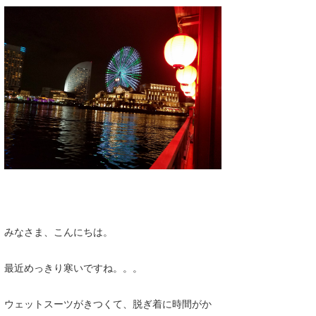
湘南
お知らせ
今月のプレゼント
千葉北
その他
伊豆
ルール＆How to
千葉南
VOTE!
大阪
サーファーズ
四国
沖縄
みなさま、こんにちは。
最近めっきり寒いですね。。。
ウェットスーツがきつくて、脱ぎ着に時間がか
ライター/寄稿メディア