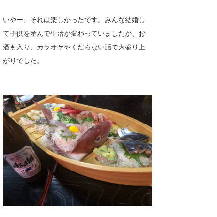
喜納海人
KID
いやー、それは楽しかったです。みんな結婚し
KOBU
て子供を産んで生活が変わっていましたが、お
酒も入り、カラオケやくだらない話で大盛り上
KY
がりでした。
MIN
mitz
OYZ
S.K
Soulman
VAGY
waka☆=
YUKI☆