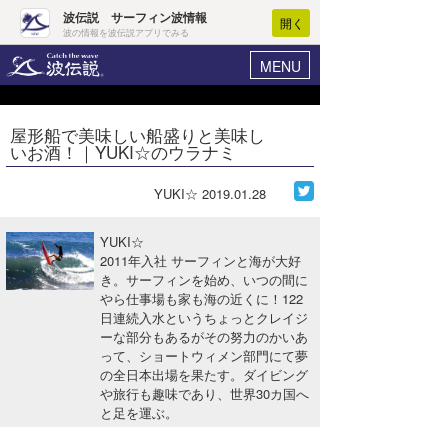
波伝説 サーフィン波情報
開く
波の情報を波伝説アプリでみる
MENU
ニュース
ヘルプ
マイホーム
屋形船で美味しい船盛りと美味し
Core Surf Japan
いお酒！｜YUKI☆のウラナミ
ログイン
コンテスト
新規会員登録
YUKI☆
2019.01.28
ファッション/グッズ
波情報･概況
YUKI☆
アート＆エンタメ
2011年入社 サーフィンと海が大好
波予想ツール
WAVE HUNTER
き。サーフィンを始め、いつの間に
やら仕事場も家も海の近くに！122
コラム
気象情報
日連続入水というちょっとクレイジ
ーな部分もあるがその努力のかいあ
トラベル
ニュース
って、ショートウィメン部門にて夢
の全日本出場を果たす。ダイビング
ショップ情報
サーフィンエリアガイド
や旅行も趣味であり、世界30カ国へ
と足を運ぶ。
ショップ情報
ウラナミ
会員メニュー