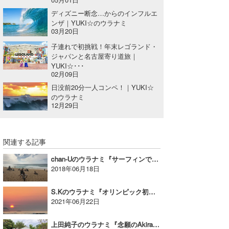
ディズニー断念…からのインフルエ
ンザ｜YUKI☆のウラナミ
03月20日
子連れで初挑戦！年末レゴランド・
ジャパンと名古屋寄り道旅｜
YUKI☆･･･
02月09日
日没前20分一人コンペ！｜YUKI☆
のウラナミ
12月29日
関連する記事
chan-Uのウラナミ『サーフィンで救われる命』
2018年06月18日
S.Kのウラナミ『オリンピック初のサーフィン』
2021年06月22日
上田純子のウラナミ『念願のAkira合宿へ！』