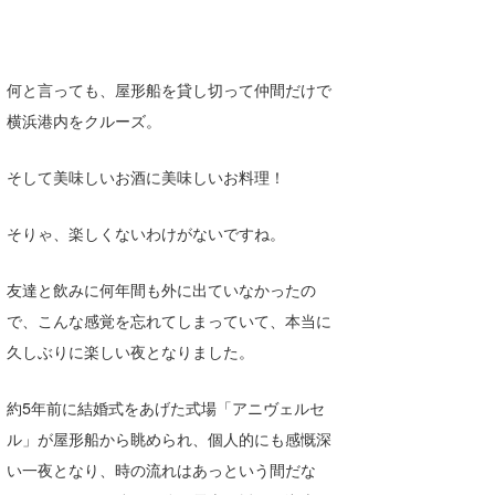
たっちー
ハンマー
何と言っても、屋形船を貸し切って仲間だけで
横浜港内をクルーズ。
まっきー
三輪予報士
そして美味しいお酒に美味しいお料理！
小川予報士
そりゃ、楽しくないわけがないですね。
上田純子
友達と飲みに何年間も外に出ていなかったの
上條将美
で、こんな感覚を忘れてしまっていて、本当に
唐澤予報士
久しぶりに楽しい夜となりました。
SancheZ
約5年前に結婚式をあげた式場「アニヴェルセ
ル」が屋形船から眺められ、個人的にも感慨深
ゴン
い一夜となり、時の流れはあっという間だな
米山予報士