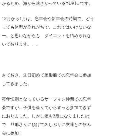
かるため、海から遠ざかっているYUKI☆です。
Core Surf Japan
12月から1月は、忘年会や新年会の時期で、どう
メディア
Naoya Kimoto
しても体型が崩れがちで、これではいけないな
波伝説アンバサダー/プロライダー
mitsuteru Kamio
SURFMEDIA
ー。と思いながらも、ダイエットを始められな
波伝説スタッフ
いでおります。。。
Yasunari Inoue
Colors MAGAZINE
福島寿実子
Yoshiyuki Obata
WAVAL
中浦“JET”章
☆加藤
波伝説
arukasvision
嵯峨明日香
+☆maki☆+
さておき、先日初めて屋形船での忘年会に参加
DELTA FORCE SURF
進士剛光
Aichan
してきました。
CBA Films
田原啓江
chan-U
毎年恒例となっているサーフィン仲間での忘年
熊谷素子
植村未来
ECE
会ですが、子供を産んでからずっと参加できず
におりました。しかし娘も3歳になりましたの
NOBUFUKU
G◎Da
で、旦那さんに預けて久しぶりに友達との飲み
大野”MAR”修聖
H
会に参加！