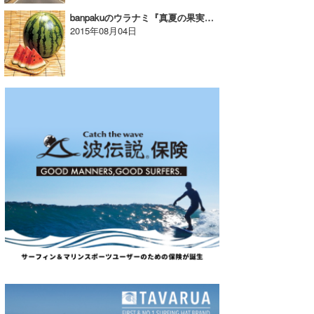
banpakuのウラナミ『真夏の果実といえば・・・』
wanda
2015年08月04日
予報士 hiro.
banpaku
Mr.K
chappy
Romisea