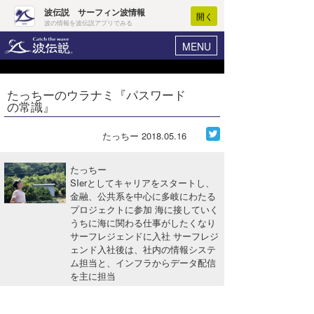
波伝説 サーフィン波情報
開く
波の情報を波伝説アプリでみる
MENU
ニュース
ヘルプ
マイホーム
たっちーのウラナミ『パスワード
Core Surf Japan
の常識』
ログイン
コンテスト
新規会員登録
たっちー
2018.05.16
ファッション/グッズ
波情報･概況
たっちー
アート＆エンタメ
SIerとしてキャリアをスタートし、
波予想ツール
WAVE HUNTER
金融、公共系を中心に多岐にわたる
プロジェクトに参加 海に接していく
コラム
気象情報
うちに海に関わる仕事がしたくなり
サーフレジェンドに入社 サーフレジ
トラベル
ニュース
ェンド入社後は、社内の情報システ
ム担当と、インフラからデータ配信
ショップ情報
サーフィンエリアガイド
を主に担当
ショップ情報
ウラナミ
会員メニュー