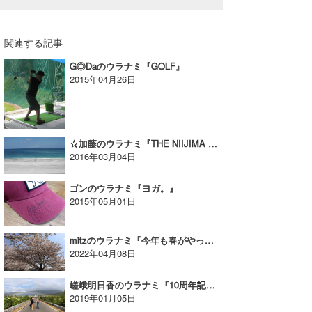
たっちー
関連する記事
ハンマー
G◎Daのウラナミ『GOLF』
まっきー
2015年04月26日
三輪予報士
小川予報士
☆加藤のウラナミ『THE NIIJIMA LIFEGUARD』
2016年03月04日
上田純子
ゴンのウラナミ『ヨガ。』
上條将美
2015年05月01日
唐澤予報士
mitzのウラナミ『今年も春がやってきた!!』
SancheZ
2022年04月08日
ゴン
嵯峨明日香のウラナミ『10周年記念・第二弾in南台湾』
2019年01月05日
米山予報士