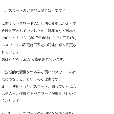
湘南
お知らせ
今月のプレゼント
「パスワードの定期的な変更は不要です」
千葉北
その他
以前よりパスワードの定期的な変更はかえって
伊豆
ルール＆How to
危険と言われていましたが、総務省など日本の
千葉南
VOTE!
公的サイトでも（2017年末頃から？）定期的な
パスワードの変更は不要との記述に順次変更さ
大阪
れています。
サーファーズ
四国
実は2015年以前から指摘されています。
沖縄
『定期的な変更をする事が弱いパスワードの作
成につながる』というのが理由です。
また、使用されたパスワードが漏れていた場合
はその人が作成するパスワードが推測されやす
くなります。
ライター/寄稿メディア
ただし、『パスワードの定期的な変更が有効』