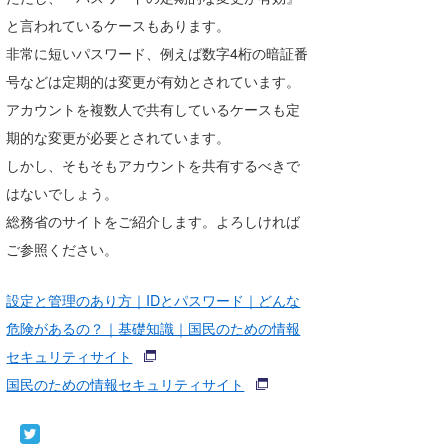
Core Surf Japan
と言われているケースもあります。
非常に短いパスワード、例えば数字4桁の暗証番
メディア
Naoya Kimoto
号などは定期的は変更が有効とされています。
波伝説アンバサダー/プロライダー
mitsuteru Kamio
SURFMEDIA
アカウントを複数人で共有しているケースも定
期的な変更が必要とされています。
波伝説スタッフ
Yasunari Inoue
Colors MAGAZINE
福島寿実子
しかし、そもそもアカウントを共有するべきで
Yoshiyuki Obata
WAVAL
中浦“JET”章
☆加藤
波伝説
はないでしょう。
総務省のサイトをご紹介します。よろしければ
arukasvision
嵯峨明日香
+☆maki☆+
ご参照ください。
DELTA FORCE SURF
進士剛光
Aichan
設定と管理のあり方｜IDとパスワード｜どんな
CBA Films
田原啓江
chan-U
危険があるの？｜基礎知識｜国民のための情報
熊谷素子
植村未来
ECE
セキュリティサイト
国民のための情報セキュリティサイト
NOBUFUKU
G◎Da
大野”MAR”修聖
H