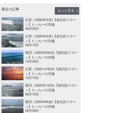
喜納海人
KID
最近の記事
もっと見る
KOBU
辻堂｜2026/8/5(水)【波伝説ドロー
ン】たっちーの空撮
KY
08月05日
辻堂｜2026/6/4(木)【波伝説ドロー
MIN
ン】たっちーの空撮
06月10日
mitz
鵠沼｜2025/9/24(水)【波伝説ドロー
ン】たっちーの空撮
OYZ
10月29日
S.K
辻堂｜2025/10/8(水)【波伝説ドロー
ン】たっちーの空撮
10月15日
Soulman
鵠沼｜2025/8/13(水)【波伝説ドロー
VAGY
ン】たっちーの空撮
08月16日
waka☆=
鵠沼｜2025/8/8(金)【波伝説ドロー
ン】たっちーの空撮
YUKI☆
08月09日