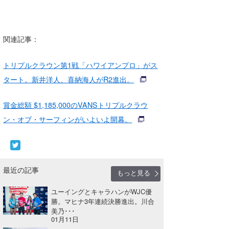
関連記事：
トリプルクラウン第1戦「ハワイアンプロ」がス
タート。新井洋人、喜納海人がR2進出。
賞金総額 $1,185,000のVANSトリプルクラウ
ン・オブ・サーフィンがいよいよ開幕。
最近の記事
もっと見る
ユーイングとキャラハンがWJC優
勝。マヒナ3年連続決勝進出。川合
美乃･･･
01月11日