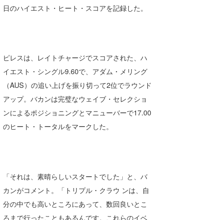
日のハイエスト・ヒート・スコアを記録した。
喜納海人
KID
KOBU
KY
ピレスは、レイトチャージでスコアされた、ハ
イエスト・シングル9.60で、アダム・メリング
MIN
（AUS）の追い上げを振り切って2位でラウンド
mitz
アップ。バカンは完璧なウェイブ・セレクショ
ンによるポジショニングとマニューバーで17.00
OYZ
のヒート・トータルをマークした。
S.K
Soulman
VAGY
「それは、素晴らしいスタートでした」と、バ
カンがコメント。「トリプル・クラウ ンは、自
waka☆=
分の中でも高いところにあって、数回良いとこ
YUKI☆
ろまで行ったこともあるんです。これらのイベ