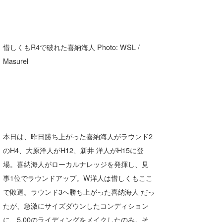
惜しくもR4で破れた喜納海人 Photo: WSL /
Masurel
本日は、昨日勝ち上がった喜納海人がラウンド2
のH4、大原洋人がH12、新井 洋人がH15に登
場。喜納海人がローカルナレッジを発揮し、見
事1位でラウンドアップ。W洋人は惜しくもここ
で敗退。ラウンド3へ勝ち上がった喜納海人 だっ
たが、急激にサイズダウンしたコンディション
に、5.00のライディングをメイクしたのみ。そ