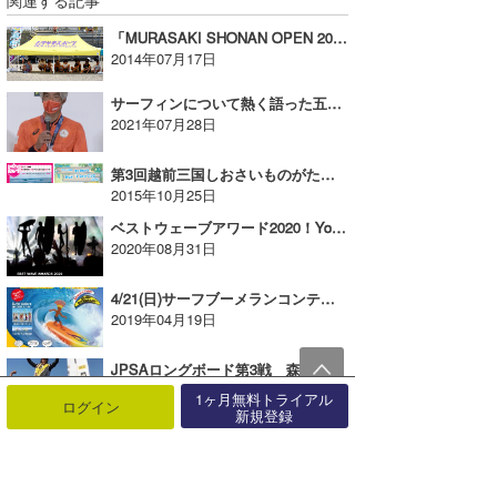
関連する記事
「MURASAKI SHONAN OPEN 2014」、3日目はレイデイとなる
2014年07月17日
サーフィンについて熱く語った五十嵐カノア選手・都筑有夢路選手〜メダリスト会見より
2021年07月28日
第3回越前三国しおさいものがたりカップ & The 28th The Blue and Nan’s Sea Cup
2015年10月25日
ベストウェーブアワード2020！YouTube動画コンテストが開催される
2020年08月31日
4/21(日)サーフブーメランコンテスト初開催！＠マルキポイント【AD】
2019年04月19日
JPSAロングボード第3戦 森大騎プロ 田岡なつみプロが優勝!!
2017年06月05日
1ヶ月無料トライアル
ログイン
新規登録