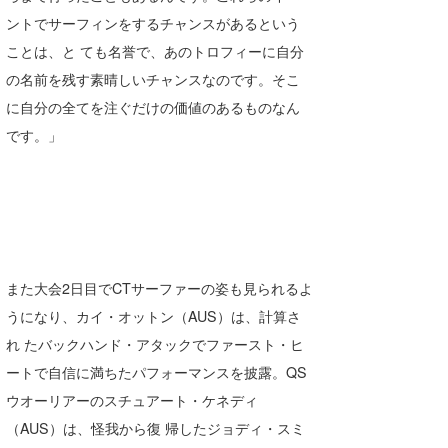
ントでサーフィンをするチャンスがあるという
たっちー
ことは、と ても名誉で、あのトロフィーに自分
ハンマー
の名前を残す素晴しいチャンスなのです。そこ
に自分の全てを注ぐだけの価値のあるものなん
まっきー
です。」
三輪予報士
小川予報士
上田純子
上條将美
また大会2日目でCTサーファーの姿も見られるよ
唐澤予報士
うになり、カイ・オットン（AUS）は、計算さ
れ たバックハンド・アタックでファースト・ヒ
SancheZ
ートで自信に満ちたパフォーマンスを披露。QS
ゴン
ウオーリアーのスチュアート・ケネディ
（AUS）は、怪我から復 帰したジョディ・スミ
米山予報士