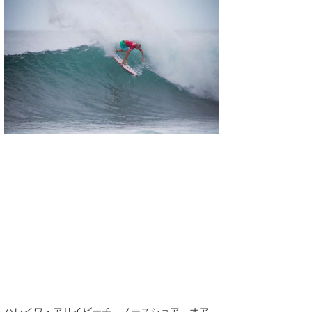
湘南
お知らせ
今月のプレゼント
千葉北
その他
伊豆
ルール＆How to
千葉南
VOTE!
大阪
サーファーズ
四国
沖縄
ライター/寄稿メディア
ハレイワ・アリイビーチ、ノースショア、オア