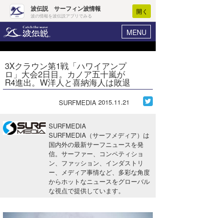
波伝説 サーフィン波情報
開く
波の情報を波伝説アプリでみる
MENU
ニュース
ヘルプ
マイホーム
3Xクラウン第1戦「ハワイアンプ
Core Surf Japan
ロ」大会2日目。カノア五十嵐が
ログイン
R4進出。W洋人と喜納海人は敗退
コンテスト
新規会員登録
2015.11.21
SURFMEDIA
ファッション/グッズ
波情報･概況
アート＆エンタメ
SURFMEDIA
波予想ツール
WAVE HUNTER
SURFMEDIA（サーフメディア）は
国内外の最新サーフニュースを発
コラム
気象情報
信。サーファー、コンペティショ
ン、ファッション、インダストリ
トラベル
ニュース
ー、メディア事情など、多彩な角度
からホットなニュースをグローバル
ショップ情報
サーフィンエリアガイド
な視点で提供しています。
ショップ情報
ウラナミ
会員メニュー