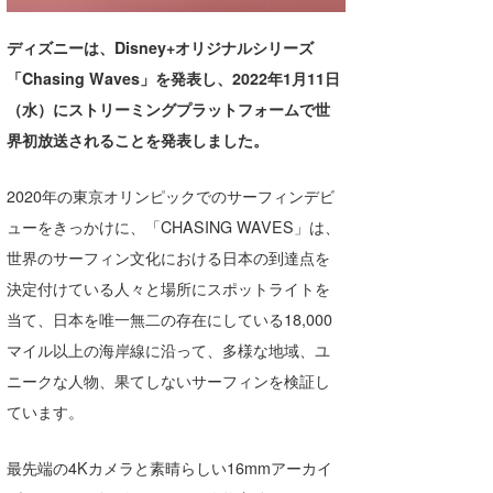
湘南
お知らせ
今月のプレゼント
ディズニーは、Disney+オリジナルシリーズ
千葉北
その他
「Chasing Waves」を発表し、2022年1月11日
伊豆
ルール＆How to
（水）にストリーミングプラットフォームで世
界初放送されることを発表しました。
千葉南
VOTE!
2020年の東京オリンピックでのサーフィンデビ
大阪
ューをきっかけに、「CHASING WAVES」は、
サーファーズ
四国
世界のサーフィン文化における日本の到達点を
沖縄
決定付けている人々と場所にスポットライトを
当て、日本を唯一無二の存在にしている18,000
マイル以上の海岸線に沿って、多様な地域、ユ
ニークな人物、果てしないサーフィンを検証し
ています。
最先端の4Kカメラと素晴らしい16mmアーカイ
ライター/寄稿メディア