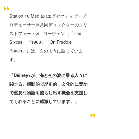
wanda
Station 10 Mediaのエグゼクティブ・プ
予報士 hiro.
ロデューサー兼共同ディレクターのクリ
ストファー・G・コーウェン（「The
banpaku
Sixties」「1968」「On Freddie
Mr.K
Roach」）は、次のように語っていま
す。
chappy
Romisea
「Disney+が、海とその波に乗る人々に
関する、感動的で歴史的、文化的に豊か
で重要な物語を照らし出す機会を支援し
てくれることに感激しています。」