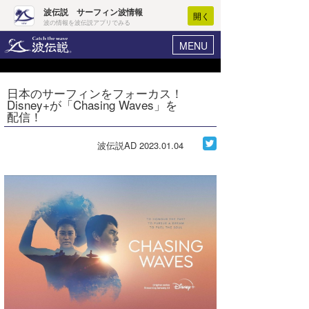
波伝説 サーフィン波情報
開く
波の情報を波伝説アプリでみる
MENU
ニュース
ヘルプ
マイホーム
日本のサーフィンをフォーカス！
Core Surf Japan
Disney+が「Chasing Waves」を
ログイン
配信！
コンテスト
新規会員登録
波伝説AD
2023.01.04
ファッション/グッズ
波情報･概況
アート＆エンタメ
波予想ツール
WAVE HUNTER
コラム
気象情報
トラベル
ニュース
ショップ情報
サーフィンエリアガイド
ショップ情報
ウラナミ
会員メニュー