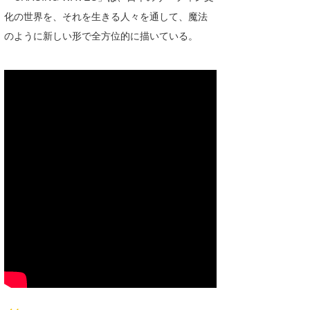
化の世界を、それを生きる人々を通して、魔法
喜納海人
KID
のように新しい形で全方位的に描いている。
KOBU
KY
MIN
mitz
OYZ
S.K
Soulman
VAGY
waka☆=
YUKI☆