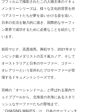
ブフィルムで撮影されたこの人物主体のドキュ
Core Surf Japan
メンタリーシリーズは、様々な文化的背景を持
つアスリートたちが夢を追いかける姿を追い、
メディア
Naoya Kimoto
日本の生活を魅力的に描き、国際的なサーフィ
波伝説アンバサダー/プロライダー
mitsuteru Kamio
SURFMEDIA
ン業界で成功するために必要なことを紹介して
波伝説スタッフ
います。
Yasunari Inoue
Colors MAGAZINE
福島寿実子
Yoshiyuki Obata
WAVAL
中浦“JET”章
☆加藤
波伝説
前田マヒナ、高貫雄馬、興梠サラ、2021年オリ
ンピック銀メダリストの五十嵐カノア、そして
arukasvision
嵯峨明日香
+☆maki☆+
オーストラリアと日本のサーファー、コナー・
DELTA FORCE SURF
進士剛光
Aichan
オレアリーという並外れたプロサーファーが登
場するドキュメントシリーズです。
CBA Films
田原啓江
chan-U
熊谷素子
植村未来
ECE
宮崎の「オーシャンドーム」と呼ばれる屋内ウ
ェイブプールから、北海道の氷海にあるスタリ
NOBUFUKU
G◎Da
ッシュなサーファーたちの聖地まで、
大野”MAR”修聖
H
「CHASING WAVES」は、日本のサーフィン文