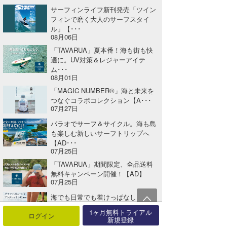
サーフィンライフ新刊発売「ツイン
フィンで磨く大人のサーフスタイ
ル」【･･･
08月06日
「TAVARUA」夏本番！海も街も快
適に。UV対策＆レジャーアイテ
ム･･･
08月01日
「MAGIC NUMBER®」海と未来を
つなぐコラボコレクション【A･･･
07月27日
パラオでサーフ＆サイクル。海も島
も楽しむ新しいサーフトリップへ
【AD･･･
07月25日
「TAVARUA」期間限定、全品送料
無料キャンペーン開催！【AD】
07月25日
海でも日常でも着けっぱなし。グラ
ファイトバンドのカラー＆アンクレ
1ヶ月無料トライアル
ログイン
ット･･･
新規登録
07月24日