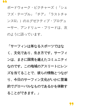
たっちー
ボードウォーク・ピクチャーズ（『シェ
フズ・テーブル』『チア』『ラストチャ
ハンマー
ンスU』）のエグゼクティブ・プロデュ
まっきー
ーサー、アンドリュー・フリードは、次
のように語っています。
三輪予報士
「サーフィンは単なるスポーツではな
小川予報士
く、文化であり、生き方です。サーフィ
上田純子
ンは、まさに国境を越えたコミュニティ
上條将美
なのです。この地域のアスリートにレン
ズを当てることで、彼らの情熱とつなが
唐澤予報士
り、今日のサーフィン文化がいかに普遍
SancheZ
的でグローバルなものであるかを体験す
ることができます。」
ゴン
米山予報士