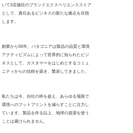
いて3店舗目のブランドエクスペリエンスストア
Core Surf Japan
として、責任あるビジネスの新たな拠点を目指
メディア
Naoya Kimoto
します。
波伝説アンバサダー/プロライダー
mitsuteru Kamio
SURFMEDIA
波伝説スタッフ
Yasunari Inoue
Colors MAGAZINE
福島寿実子
創業から50年、パタゴニアは製品の品質と環境
アクティビズムによって世界的に知られたビジ
Yoshiyuki Obata
WAVAL
中浦“JET”章
☆加藤
波伝説
ネスとして、カスタマーをはじめとするコミュ
arukasvision
嵯峨明日香
+☆maki☆+
ニティからの信頼を築き、繁栄してきました。
DELTA FORCE SURF
進士剛光
Aichan
CBA Films
田原啓江
chan-U
私たちは今、自社の枠を超え、あらゆる場面で
熊谷素子
植村未来
ECE
環境へのフットプリントを減らすことに注力し
ています。製品を作る以上、地球の資源を使う
NOBUFUKU
G◎Da
ことは避けられません。
大野”MAR”修聖
H