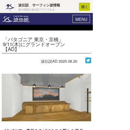
波伝説 サーフィン波情報
開く
波の情報を波伝説アプリでみる
MENU
ニュース
ヘルプ
マイホーム
「パタゴニア 東京・京橋」
Core Surf Japan
9/11(木)にグランドオープン
ログイン
【AD】
コンテスト
新規会員登録
波伝説AD
2025.08.20
ファッション/グッズ
波情報･概況
アート＆エンタメ
波予想ツール
WAVE HUNTER
コラム
気象情報
トラベル
ニュース
ショップ情報
サーフィンエリアガイド
ショップ情報
ウラナミ
会員メニュー