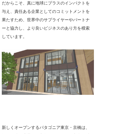
だからこそ、真に地球にプラスのインパクトを
喜納海人
KID
与え、責任ある企業としてのコミットメントを
果たすため、世界中のサプライヤーやパートナ
KOBU
ーと協力し、より良いビジネスのあり方を模索
KY
しています。
MIN
mitz
OYZ
S.K
Soulman
VAGY
waka☆=
新しくオープンするパタゴニア東京・京橋は、
YUKI☆