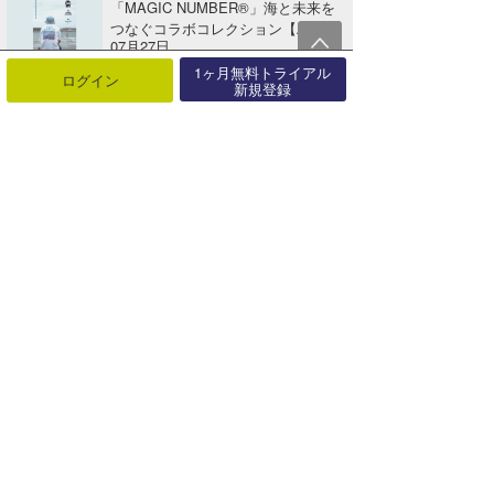
「MAGIC NUMBER®」海と未来を
つなぐコラボコレクション【A･･･
07月27日
1ヶ月無料トライアル
パラオでサーフ＆サイクル。海も島
ログイン
新規登録
も楽しむ新しいサーフトリップへ
【AD･･･
07月25日
「TAVARUA」期間限定、全品送料
無料キャンペーン開催！【AD】
07月25日
海でも日常でも着けっぱなし。グラ
ファイトバンドのカラー＆アンクレ
ット･･･
07月24日
関連する記事
INSPが2018最新春夏カタログをリリース！！！最新カタログをプレゼント！【AD】
2018年02月10日
MATUSE SALE『再値下げ』のご案内！在庫一掃 期間限定セール！【AD】