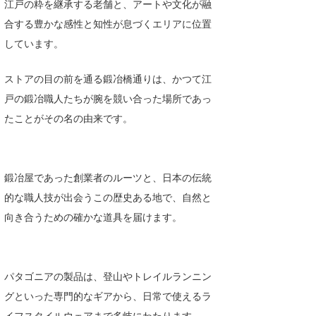
江戸の粋を継承する老舗と、アートや文化が融
たっちー
合する豊かな感性と知性が息づくエリアに位置
しています。
ハンマー
まっきー
ストアの目の前を通る鍛冶橋通りは、かつて江
戸の鍛冶職人たちが腕を競い合った場所であっ
三輪予報士
たことがその名の由来です。
小川予報士
上田純子
鍛冶屋であった創業者のルーツと、日本の伝統
上條将美
的な職人技が出会うこの歴史ある地で、自然と
向き合うための確かな道具を届けます。
唐澤予報士
SancheZ
パタゴニアの製品は、登山やトレイルランニン
ゴン
グといった専門的なギアから、日常で使えるラ
米山予報士
イフスタイルウェアまで多岐にわたります。