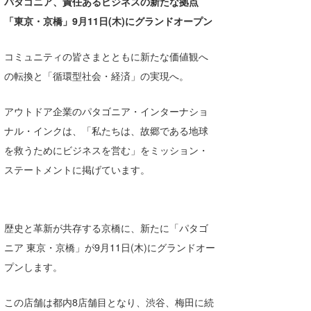
パタゴニア、責任あるビジネスの新たな拠点
湘南
お知らせ
今月のプレゼント
「東京・京橋」9月11日(木)にグランドオープン
千葉北
その他
コミュニティの皆さまとともに新たな価値観へ
伊豆
ルール＆How to
の転換と「循環型社会・経済」の実現へ。
千葉南
VOTE!
アウトドア企業のパタゴニア・インターナショ
大阪
ナル・インクは、「私たちは、故郷である地球
サーファーズ
を救うためにビジネスを営む」をミッション・
四国
ステートメントに掲げています。
沖縄
歴史と革新が共存する京橋に、新たに「パタゴ
ニア 東京・京橋」が9月11日(木)にグランドオー
プンします。
ライター/寄稿メディア
この店舗は都内8店舗目となり、渋谷、梅田に続