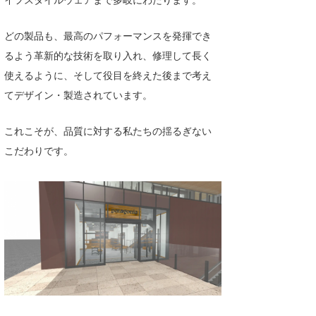
wanda
どの製品も、最高のパフォーマンスを発揮でき
予報士 hiro.
るよう革新的な技術を取り入れ、修理して長く
使えるように、そして役目を終えた後まで考え
banpaku
てデザイン・製造されています。
Mr.K
これこそが、品質に対する私たちの揺るぎない
chappy
こだわりです。
Romisea