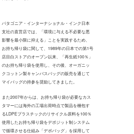
Core Surf Japan
メディア
Naoya Kimoto
パタゴニア・インターナショナル・インク日本
波伝説アンバサダー/プロライダー
mitsuteru Kamio
SURFMEDIA
支社の直営店では、「環境に与える不必要な悪
影響を最小限に抑える」ことを実践するため、
波伝説スタッフ
Yasunari Inoue
Colors MAGAZINE
福島寿実子
お持ち帰り袋に関して、1989年の日本での第1号
Yoshiyuki Obata
WAVAL
中浦“JET”章
☆加藤
波伝説
店目白ストアのオープン以来、「再生紙100％」
のお持ち帰り袋を使用し、その後、オーガニッ
arukasvision
嵯峨明日香
+☆maki☆+
クコットン製キャンバスバッグの販売を通じて
DELTA FORCE SURF
進士剛光
Aichan
マイバッグの持参を奨励してきました。
CBA Films
田原啓江
chan-U
また2007年からは、お持ち帰り袋が必要なカス
熊谷素子
植村未来
ECE
タマーには海外の工場出荷時点で製品を梱包す
るLDPEプラスチックのリサイクル原料を100％
NOBUFUKU
G◎Da
使用したお持ち帰り袋をデポジット制システム
大野”MAR”修聖
H
で循環させる仕組み「デポバッグ」を採用して