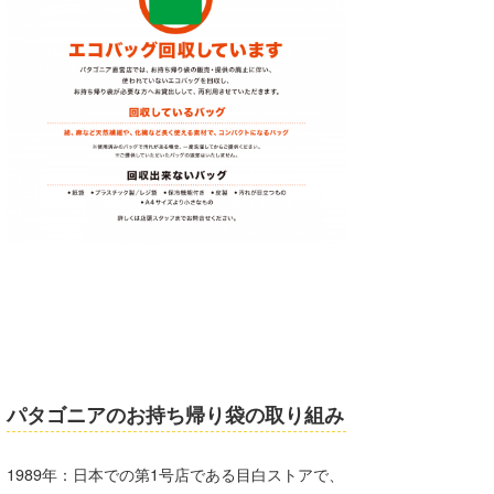
wanda
予報士 hiro.
banpaku
Mr.K
chappy
Romisea
パタゴニアのお持ち帰り袋の取り組み
1989年：日本での第1号店である目白ストアで、