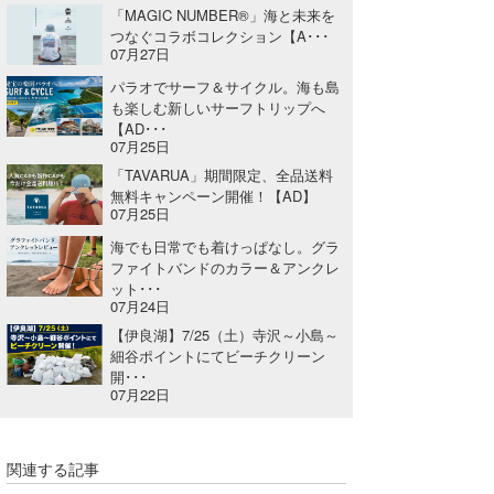
「MAGIC NUMBER®」海と未来を
つなぐコラボコレクション【A･･･
07月27日
パラオでサーフ＆サイクル。海も島
も楽しむ新しいサーフトリップへ
【AD･･･
07月25日
「TAVARUA」期間限定、全品送料
無料キャンペーン開催！【AD】
07月25日
海でも日常でも着けっぱなし。グラ
ファイトバンドのカラー＆アンクレ
ット･･･
07月24日
【伊良湖】7/25（土）寺沢～小島～
細谷ポイントにてビーチクリーン
開･･･
07月22日
関連する記事