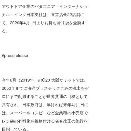
湘南
お知らせ
アウトドア企業のパタゴニア・インターナショ
今月のプレゼント
ナル・インク日本支社は、直営店全22店舗に
千葉北
その他
て、2020年4月1日よりお持ち帰り袋を全廃す
伊豆
ルール＆How to
る。
千葉南
VOTE!
大阪
#pressrelease
サーファーズ
四国
沖縄
今年6月（2019年）のG20 大阪サミットでは、
2050年までに海洋プラスチックごみの流出をゼ
ロにまで削減することが世界共通の目標として
共有され、日本政府は、早ければ来年4月1日に
は、スーパーやコンビニなど全業種の小売店で
レジ袋の有料化を義務付ける省令改正の施行を
ライター/寄稿メディア
目指している。