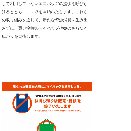
して利用していないエコバッグの提供を呼びか
たっちー
けるとともに、回収を開始いたします。これら
の取り組みを通じて、新たな資源消費を生み出
ハンマー
さずに、買い物時のマイバッグ持参のさらなる
まっきー
広がりを目指します。
三輪予報士
小川予報士
上田純子
上條将美
唐澤予報士
SancheZ
ゴン
米山予報士