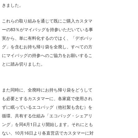
きました。
喜納海人
KID
KOBU
これらの取り組みを通じて既にご購入カスタマ
ーの83％がマイバッグを持参いただいている事
KY
実から、単に有料化するのではく、「デポバッ
MIN
グ」を含むお持ち帰り袋を全廃し、すべての方
にマイバッグの持参へのご協力をお願いするこ
mitz
とに踏み切りました。
OYZ
S.K
また同時に、全廃時にお持ち帰り袋をどうして
Soulman
も必要とするカスタマーに、各家庭で使用され
ずに眠っているエコバッグ（他社製も含む）を
VAGY
循環、共有する仕組み「エコバッグ・シェアリ
waka☆=
ング」を同4月1日より開始します。それにとも
ない、10月16日より各直営店でカスタマーに対
YUKI☆