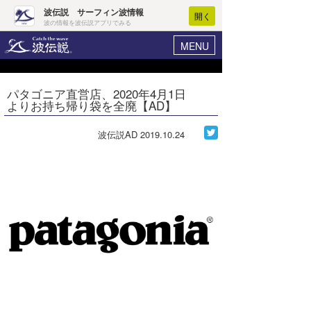
波伝説 サーフィン波情報
開く
波の情報を波伝説アプリでみる
MENU
ニュース
ヘルプ
マイホーム
パタゴニア直営店、2020年4月1日
Core Surf Japan
よりお持ち帰り袋を全廃【AD】
ログイン
コンテスト
新規会員登録
波伝説AD
2019.10.24
ファッション/グッズ
波情報･概況
アート＆エンタメ
波予想ツール
WAVE HUNTER
コラム
気象情報
トラベル
ニュース
ショップ情報
サーフィンエリアガイド
ショップ情報
ウラナミ
会員メニュー