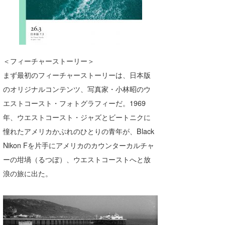
湘南
お知らせ
今月のプレゼント
千葉北
その他
伊豆
ルール＆How to
＜フィーチャーストーリー＞
千葉南
VOTE!
まず最初のフィーチャーストーリーは、日本版
のオリジナルコンテンツ、写真家・小林昭のウ
大阪
エストコースト・フォトグラフィーだ。1969
サーファーズ
四国
年、ウエストコースト・ジャズとビートニクに
憧れたアメリカかぶれのひとりの青年が、Black
沖縄
Nikon Fを片手にアメリカのカウンターカルチャ
ーの坩堝（るつぼ）、ウエストコーストへと放
浪の旅に出た。
ライター/寄稿メディア