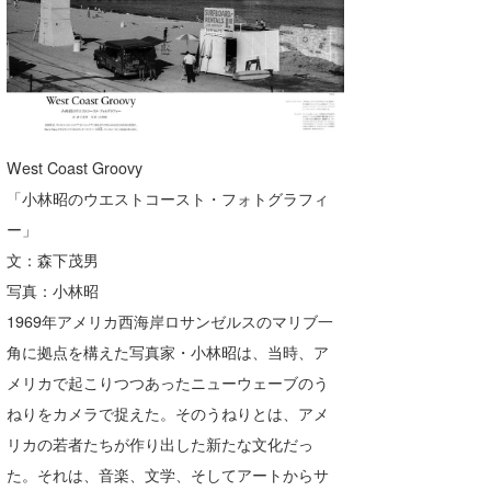
Core Surf Japan
メディア
Naoya Kimoto
波伝説アンバサダー/プロライダー
mitsuteru Kamio
SURFMEDIA
波伝説スタッフ
Yasunari Inoue
Colors MAGAZINE
福島寿実子
West Coast Groovy
「小林昭のウエストコースト・フォトグラフィ
Yoshiyuki Obata
WAVAL
中浦“JET”章
☆加藤
波伝説
ー」
arukasvision
嵯峨明日香
+☆maki☆+
文：森下茂男
写真：小林昭
DELTA FORCE SURF
進士剛光
Aichan
1969年アメリカ西海岸ロサンゼルスのマリブ一
CBA Films
田原啓江
chan-U
角に拠点を構えた写真家・小林昭は、当時、ア
メリカで起こりつつあったニューウェーブのう
熊谷素子
植村未来
ECE
ねりをカメラで捉えた。そのうねりとは、アメ
NOBUFUKU
G◎Da
リカの若者たちが作り出した新たな文化だっ
大野”MAR”修聖
H
た。それは、音楽、文学、そしてアートからサ