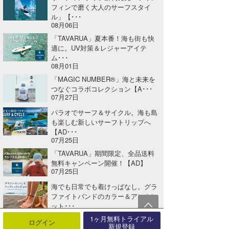
フィンで磨く大人のサーフスタイ
ル」【･･･
08月06日
「TAVARUA」夏本番！海も街も快
適に。UV対策＆レジャーアイテ
ム･･･
08月01日
「MAGIC NUMBER®」海と未来を
つなぐコラボコレクション【A･･･
07月27日
パラオでサーフ＆サイクル。海も島
も楽しむ新しいサーフトリップへ
【AD･･･
07月25日
「TAVARUA」期間限定、全品送料
無料キャンペーン開催！【AD】
07月25日
海でも日常でも着けっぱなし。グラ
ファイトバンドのカラー＆アンクレ
ット･･･
07月24日
1ヶ月無料トライアル
ログイン
新規登録