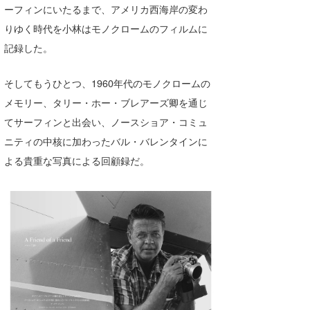
ーフィンにいたるまで、アメリカ西海岸の変わ
喜納海人
KID
りゆく時代を小林はモノクロームのフィルムに
KOBU
記録した。
KY
そしてもうひとつ、1960年代のモノクロームの
メモリー、タリー・ホー・ブレアーズ卿を通じ
MIN
てサーフィンと出会い、ノースショア・コミュ
mitz
ニティの中核に加わったバル・バレンタインに
OYZ
よる貴重な写真による回顧録だ。
S.K
Soulman
VAGY
waka☆=
YUKI☆