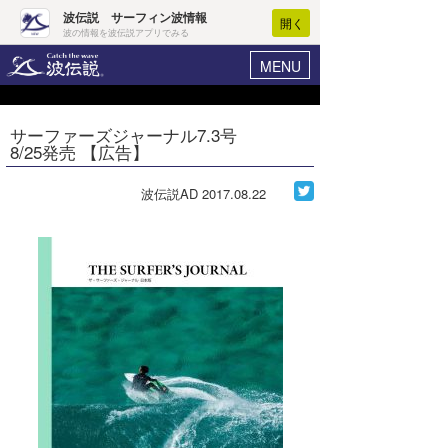
波伝説 サーフィン波情報
開く
波の情報を波伝説アプリでみる
MENU
ニュース
ヘルプ
マイホーム
サーファーズジャーナル7.3号
Core Surf Japan
8/25発売 【広告】
ログイン
コンテスト
新規会員登録
波伝説AD
2017.08.22
ファッション/グッズ
波情報･概況
アート＆エンタメ
波予想ツール
WAVE HUNTER
コラム
気象情報
トラベル
ニュース
ショップ情報
サーフィンエリアガイド
ショップ情報
ウラナミ
会員メニュー