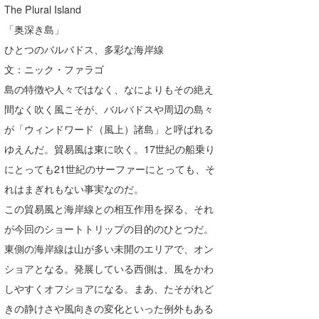
The Plural Island
「奥深き島」
ひとつのバルバドス、多彩な海岸線
文：ニック・ファラゴ
島の特徴や人々ではなく、なによりもその絶え
間なく吹く風こそが、バルバドスや周辺の島々
が「ウィンドワード（風上）諸島」と呼ばれる
ゆえんだ。貿易風は東に吹く。17世紀の船乗り
にとっても21世紀のサーファーにとっても、そ
れはまぎれもない事実なのだ。
この貿易風と海岸線との相互作用を探る、それ
が今回のショートトリップの目的のひとつだ。
東側の海岸線は山が多い未開のエリアで、オン
ショアとなる。発展している西側は、風をかわ
しやすくオフショアになる。まあ、たそがれど
きの静けさや風向きの変化といった例外もある