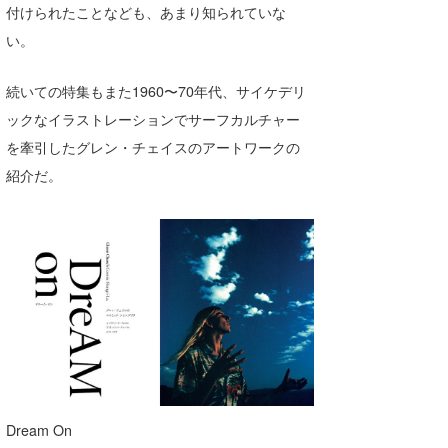
付けられたことなども、あまり知られていな
wanda
い。
予報士 hiro.
続いての特集もまた1960〜70年代、サイケデリ
banpaku
ックなイラストレーションでサーフカルチャー
を牽引したグレン・チェイスのアートワークの
Mr.K
紹介だ。
chappy
Romisea
Dream On