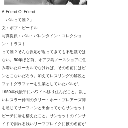
たっちー
A Friend Of Friend
「バルって誰？」
ハンマー
文：ボブ・ビードル
まっきー
写真提供：バル・バレンタイン・コレクショ
三輪予報士
ン・トラスト
って誰？そんな反応が返ってきても不思議では
小川予報士
ない。50年ほど前、オアフ島ノースショアに住
上田純子
み着いたローカルでなければ、その名前にはピ
ンとこないだろう。加えてレスリングの解説と
上條将美
フォトグラファーを生業としていたバルが、
唐澤予報士
1950年代後半にハワイへ移り住んだこと。親し
いレスラー仲間のタリー・ホー・ブレアーズ卿
SancheZ
を通じてサーフィンと出会ってからサンセット
ゴン
ビーチに居を構えたこと。サンセットのインサ
イドで割れる浅いリーフブレイクに彼の名前が
米山予報士