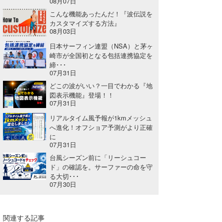
08月07日
Core Surf Japan
こんな機能あったんだ！『波伝説を
カスタマイズする方法』
メディア
08月03日
Naoya Kimoto
日本サーフィン連盟（NSA）と茅ヶ
波伝説アンバサダー/プロライダー
mitsuteru Kamio
SURFMEDIA
崎市が全国初となる包括連携協定を
締･･･
波伝説スタッフ
Yasunari Inoue
Colors MAGAZINE
福島寿実子
07月31日
どこの波がいい？一目でわかる『地
Yoshiyuki Obata
WAVAL
中浦“JET”章
☆加藤
波伝説
図表示機能』登場！！
07月31日
arukasvision
嵯峨明日香
+☆maki☆+
リアルタイム風予報が1kmメッシュ
へ進化！オフショア予測がより正確
DELTA FORCE SURF
進士剛光
Aichan
に
07月31日
CBA Films
田原啓江
chan-U
台風シーズン前に「リーシュコー
ド」の確認を。サーファーの命を守
熊谷素子
植村未来
ECE
る大切･･･
07月30日
NOBUFUKU
G◎Da
大野”MAR”修聖
H
関連する記事