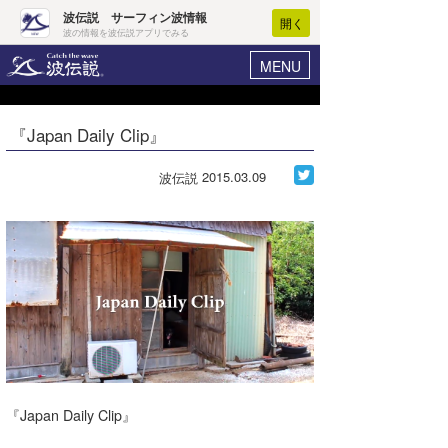
波伝説 サーフィン波情報
開く
波の情報を波伝説アプリでみる
MENU
ニュース
ヘルプ
マイホーム
『Japan Daily Clip』
Core Surf Japan
ログイン
コンテスト
2015.03.09
波伝説
新規会員登録
ファッション/グッズ
波情報･概況
アート＆エンタメ
波予想ツール
WAVE HUNTER
コラム
気象情報
トラベル
ニュース
ショップ情報
サーフィンエリアガイド
『Japan Daily Clip』
ショップ情報
ウラナミ
会員メニュー