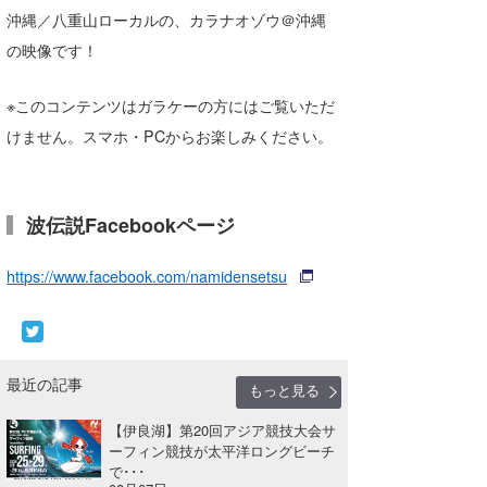
湘南
お知らせ
沖縄／八重山ローカルの、カラナオゾウ＠沖縄
今月のプレゼント
の映像です！
千葉北
その他
※このコンテンツはガラケーの方にはご覧いただ
伊豆
ルール＆How to
けません。スマホ・PCからお楽しみください。
千葉南
VOTE!
大阪
波伝説Facebookページ
サーファーズ
四国
https://www.facebook.com/namidensetsu
沖縄
最近の記事
もっと見る
【伊良湖】第20回アジア競技大会サ
ーフィン競技が太平洋ロングビーチ
で･･･
ライター/寄稿メディア