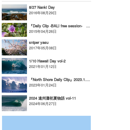
8/27 Nanki Day
喜納海人
KID
2016年08月29日
KOBU
『Daily Clip -BALI free session- Vol.2』4/15＠クラマス
KY
2015年04月26日
sniper yasu
MIN
2017年05月08日
mitz
1/10 Hawaii Day vol-2
2021年01月12日
OYZ
S.K
『North Shore Daily Clip』2023.1.23 @ Waimea
2023年01月24日
Soulman
2024 遠州灘初夏物語 vol-11
VAGY
2024年06月27日
waka☆=
YUKI☆