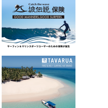
たっちー
ハンマー
まっきー
三輪予報士
小川予報士
上田純子
上條将美
唐澤予報士
SancheZ
ゴン
米山予報士