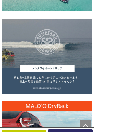
wanda
予報士 hiro.
banpaku
Mr.K
chappy
Romisea