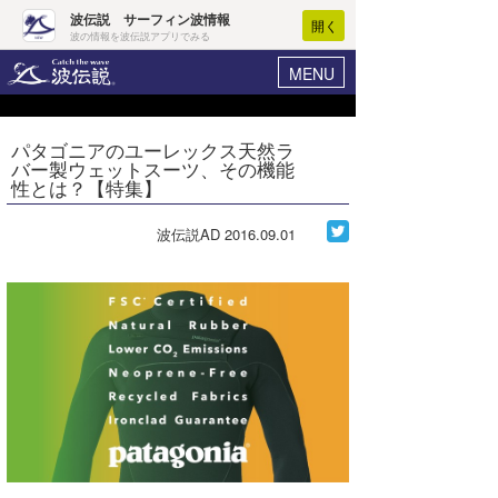
波伝説 サーフィン波情報
開く
波の情報を波伝説アプリでみる
MENU
ニュース
ヘルプ
マイホーム
パタゴニアのユーレックス天然ラ
Core Surf Japan
バー製ウェットスーツ、その機能
ログイン
性とは？【特集】
コンテスト
新規会員登録
波伝説AD
2016.09.01
ファッション/グッズ
波情報･概況
アート＆エンタメ
波予想ツール
WAVE HUNTER
コラム
気象情報
トラベル
ニュース
ショップ情報
サーフィンエリアガイド
ショップ情報
ウラナミ
会員メニュー