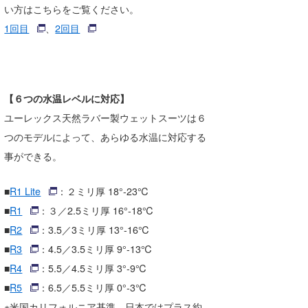
い方はこちらをご覧ください。
Core Surf Japan
1回目
、
2回目
メディア
Naoya Kimoto
波伝説アンバサダー/プロライダー
mitsuteru Kamio
SURFMEDIA
【６つの水温レベルに対応】
波伝説スタッフ
Yasunari Inoue
Colors MAGAZINE
福島寿実子
ユーレックス天然ラバー製ウェットスーツは６
Yoshiyuki Obata
WAVAL
中浦“JET”章
☆加藤
波伝説
つのモデルによって、あらゆる水温に対応する
事ができる。
arukasvision
嵯峨明日香
+☆maki☆+
DELTA FORCE SURF
進士剛光
Aichan
■
R1 Lite
：２ミリ厚 18°-23℃
■
R1
：３／2.5ミリ厚 16°-18℃
CBA Films
田原啓江
chan-U
■
R2
：3.5／3ミリ厚 13°-16℃
熊谷素子
植村未来
ECE
■
R3
：4.5／3.5ミリ厚 9°-13℃
■
R4
：5.5／4.5ミリ厚 3°-9℃
NOBUFUKU
G◎Da
■
R5
：6.5／5.5ミリ厚 0°-3℃
大野”MAR”修聖
H
※米国カリフォルニア基準、日本ではプラス約