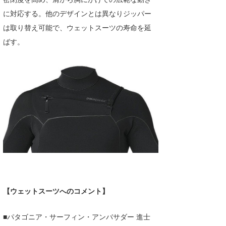
に対応する。他のデザインとは異なりジッパー
wanda
は取り替え可能で、ウェットスーツの寿命を延
予報士 hiro.
ばす。
banpaku
Mr.K
chappy
Romisea
【ウェットスーツへのコメント】
■パタゴニア・サーフィン・アンバサダー 進士