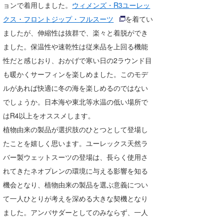
ョンで着用しました。
ウィメンズ・R3ユーレッ
クス・フロントジップ・フルスーツ
を着てい
ましたが、伸縮性は抜群で、楽々と着脱ができ
ました。保温性や速乾性は従来品を上回る機能
性だと感じおり、おかげで寒い日の2ラウンド目
も暖かくサーフィンを楽しめました。このモデ
ルがあれば快適に冬の海を楽しめるのではない
でしょうか。日本海や東北等水温の低い場所で
はR4以上をオススメします。
植物由来の製品が選択肢のひとつとして登場し
たことを嬉しく思います。ユーレックス天然ラ
バー製ウェットスーツの登場は、長らく使用さ
れてきたネオプレンの環境に与える影響を知る
機会となり、植物由来の製品を選ぶ意義につい
て一人ひとりが考えを深める大きな契機となり
ました。アンバサダーとしてのみならず、一人