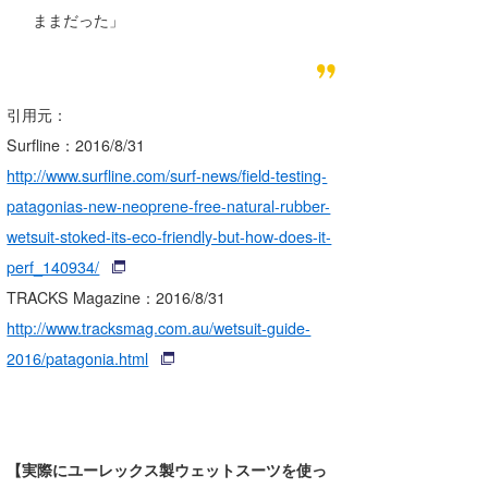
ままだった」
引用元：
Surfline：2016/8/31
http://www.surfline.com/surf-news/field-testing-
patagonias-new-neoprene-free-natural-rubber-
wetsuit-stoked-its-eco-friendly-but-how-does-it-
perf_140934/
TRACKS Magazine：2016/8/31
http://www.tracksmag.com.au/wetsuit-guide-
2016/patagonia.html
【実際にユーレックス製ウェットスーツを使っ