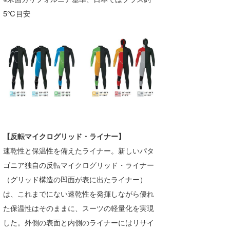
喜納海人
KID
5℃目安
KOBU
KY
MIN
mitz
OYZ
【反転マイクログリッド・ライナー】
S.K
速乾性と保温性を備えたライナー。新しいパタ
Soulman
ゴニア独自の反転マイクログリッド・ライナー
（グリッド構造の凹面が表に出たライナー）
VAGY
は、これまでにない速乾性を発揮しながら優れ
waka☆=
た保温性はそのままに、スーツの軽量化を実現
した。外側の表面と内側のライナーにはリサイ
YUKI☆