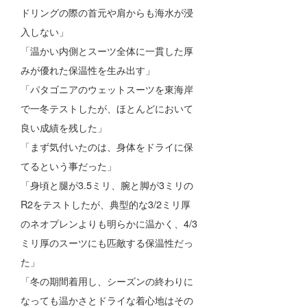
ドリングの際の首元や肩からも海水が浸
入しない」
「温かい内側とスーツ全体に一貫した厚
みが優れた保温性を生み出す」
「パタゴニアのウェットスーツを東海岸
で一冬テストしたが、ほとんどにおいて
良い成績を残した」
「まず気付いたのは、身体をドライに保
てるという事だった」
「身頃と腿が3.5ミリ、腕と脚が3ミリの
R2をテストしたが、典型的な3/2ミリ厚
のネオプレンよりも明らかに温かく、4/3
ミリ厚のスーツにも匹敵する保温性だっ
た」
「冬の期間着用し、シーズンの終わりに
なっても温かさとドライな着心地はその