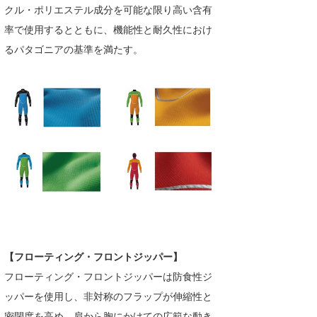
クル・ポリエステル成分を可能な限り高い含有
たっちー
率で使用するとともに、機能性と耐久性におけ
るパタゴニアの基準を満たす。
ハンマー
まっきー
三輪予報士
小川予報士
上田純子
上條将美
唐澤予報士
SancheZ
【フローティング・フロントジッパー】
フローティング・フロントジッパーは防食性ジ
ゴン
ッパーを使用し、非対称のフラップが伸縮性と
米山予報士
密閉度を高め、肩から胸にかけての広範な動き