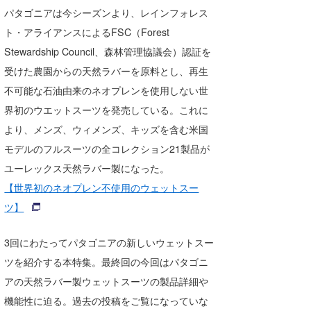
湘南
お知らせ
パタゴニアは今シーズンより、レインフォレス
今月のプレゼント
ト・アライアンスによるFSC（Forest
千葉北
その他
Stewardship Council、森林管理協議会）認証を
伊豆
ルール＆How to
受けた農園からの天然ラバーを原料とし、再生
不可能な石油由来のネオプレンを使用しない世
千葉南
VOTE!
界初のウエットスーツを発売している。これに
大阪
より、メンズ、ウィメンズ、キッズを含む米国
サーファーズ
モデルのフルスーツの全コレクション21製品が
四国
ユーレックス天然ラバー製になった。
沖縄
【世界初のネオプレン不使用のウェットスー
ツ】
3回にわたってパタゴニアの新しいウェットスー
ツを紹介する本特集。最終回の今回はパタゴニ
アの天然ラバー製ウェットスーツの製品詳細や
機能性に迫る。過去の投稿をご覧になっていな
ライター/寄稿メディア