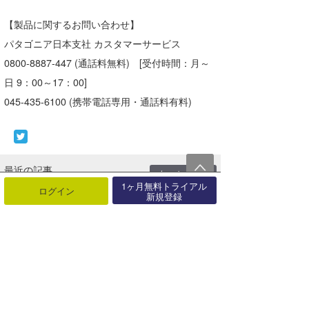
【製品に関するお問い合わせ】
パタゴニア日本支社 カスタマーサービス
0800-8887-447 (通話料無料) [受付時間：月～
日 9：00～17：00]
045-435-6100 (携帯電話専用・通話料有料)
最近の記事
もっと見る
1ヶ月無料トライアル
ログイン
新規登録
サーフィンライフ新刊発売「ツイン
フィンで磨く大人のサーフスタイ
ル」【･･･
08月06日
「TAVARUA」夏本番！海も街も快
適に。UV対策＆レジャーアイテ
ム･･･
08月01日