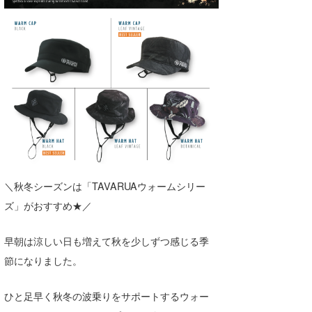
湘南
お知らせ
今月のプレゼント
千葉北
その他
伊豆
ルール＆How to
千葉南
VOTE!
大阪
サーファーズ
四国
沖縄
＼秋冬シーズンは「TAVARUAウォームシリー
ズ」がおすすめ★／
早朝は涼しい日も増えて秋を少しずつ感じる季
節になりました。
ひと足早く秋冬の波乗りをサポートするウォー
ライター/寄稿メディア