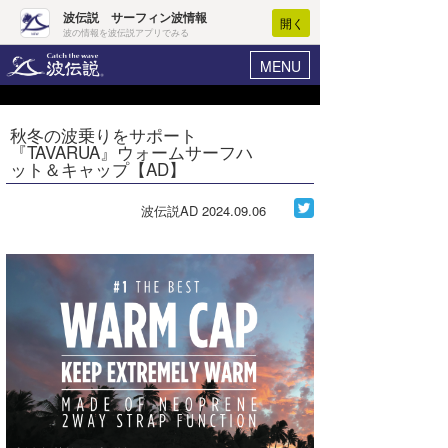
波伝説 サーフィン波情報
開く
波の情報を波伝説アプリでみる
MENU
ニュース
ヘルプ
マイホーム
秋冬の波乗りをサポート
Core Surf Japan
『TAVARUA』ウォームサーフハ
ログイン
ット＆キャップ【AD】
コンテスト
新規会員登録
波伝説AD
2024.09.06
ファッション/グッズ
波情報･概況
アート＆エンタメ
波予想ツール
WAVE HUNTER
コラム
気象情報
トラベル
ニュース
ショップ情報
サーフィンエリアガイド
ショップ情報
ウラナミ
会員メニュー