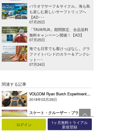
パラオでサーフ＆サイクル。海も島
も楽しむ新しいサーフトリップへ
【AD･･･
07月25日
「TAVARUA」期間限定、全品送料
無料キャンペーン開催！【AD】
07月25日
海でも日常でも着けっぱなし。グラ
ファイトバンドのカラー＆アンクレ
ット･･･
07月24日
関連する記事
VOLCOM Ryan Burch Experimentコレクション【AD】
2018年03月29日
スケート・クルーザー・ブランド「GOLDCOAST」から新たに「GOAL!」シリーズ13モデルが6/14に店頭販売スタート!!
2014年05月20日
1ヶ月無料トライアル
ログイン
新規登録