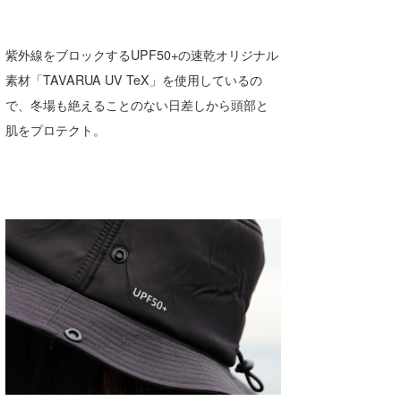
wanda
紫外線をブロックするUPF50+の速乾オリジナル
予報士 hiro.
素材「TAVARUA UV TeX」を使用しているの
banpaku
で、冬場も絶えることのない日差しから頭部と
肌をプロテクト。
Mr.K
chappy
Romisea