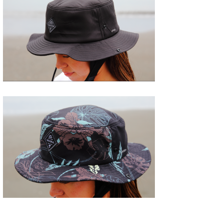
たっちー
ハンマー
まっきー
三輪予報士
小川予報士
上田純子
上條将美
唐澤予報士
SancheZ
ゴン
米山予報士