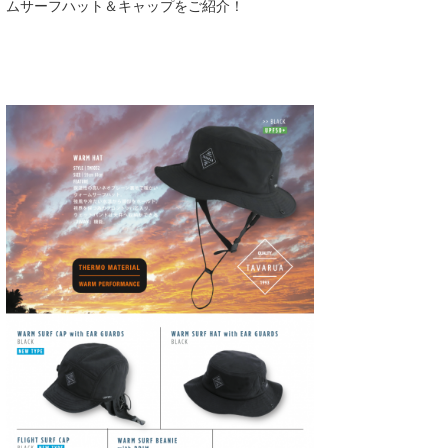
ムサーフハット＆キャップをご紹介！
Core Surf Japan
メディア
Naoya Kimoto
波伝説アンバサダー/プロライダー
mitsuteru Kamio
SURFMEDIA
波伝説スタッフ
Yasunari Inoue
Colors MAGAZINE
福島寿実子
Yoshiyuki Obata
WAVAL
中浦“JET”章
☆加藤
波伝説
arukasvision
嵯峨明日香
+☆maki☆+
DELTA FORCE SURF
進士剛光
Aichan
CBA Films
田原啓江
chan-U
熊谷素子
植村未来
ECE
NOBUFUKU
G◎Da
大野”MAR”修聖
H