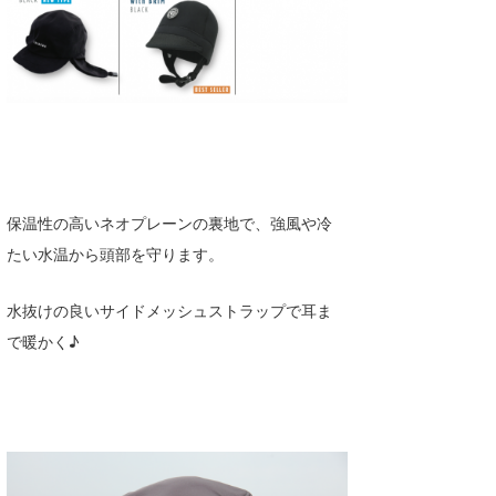
喜納海人
KID
KOBU
KY
MIN
mitz
保温性の高いネオプレーンの裏地で、強風や冷
たい水温から頭部を守ります。
OYZ
S.K
水抜けの良いサイドメッシュストラップで耳ま
で暖かく♪
Soulman
VAGY
waka☆=
YUKI☆