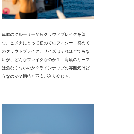
喜納海人
KID
KOBU
KY
母船のクルーザーからクラウドブレイクを望
む。ヒメナにとって初めてのフィジー、初めて
MIN
のクラウドブレイク。サイズはそれほどでもな
mitz
いが、どんなブレイクなのか？ 海底のリーフ
は危なくないのか？ラインナップの雰囲気はど
OYZ
うなのか？期待と不安が入り交じる。
S.K
Soulman
VAGY
waka☆=
YUKI☆