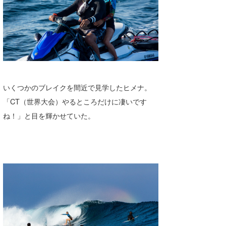
wanda
予報士 hiro.
banpaku
Mr.K
いくつかのブレイクを間近で見学したヒメナ。
chappy
「CT（世界大会）やるところだけに凄いです
ね！」と目を輝かせていた。
Romisea