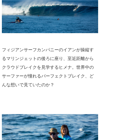
たっちー
ハンマー
まっきー
三輪予報士
フィジアンサーフカンパニーのイアンが操縦す
るマリンジェットの後ろに座り、至近距離から
小川予報士
クラウドブレイクを見学するヒメナ。世界中の
上田純子
サーファーが憧れるパーフェクトブレイク、ど
んな想いで見ていたのか？
上條将美
唐澤予報士
SancheZ
ゴン
米山予報士