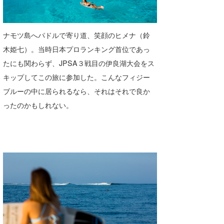
Core Surf Japan
メディア
Naoya Kimoto
ナモツ島へパドルで寄り道、笑顔のヒメナ（鈴
木姫七）。当時日本プロランキング首位であっ
波伝説アンバサダー/プロライダー
mitsuteru Kamio
SURFMEDIA
たにも関わらず、JPSA３戦目の伊良湖大会をス
波伝説スタッフ
Yasunari Inoue
Colors MAGAZINE
福島寿実子
キップしてこの旅に参加した。こんなフィジー
ブルーの中に居られるなら、それはそれで良か
Yoshiyuki Obata
WAVAL
中浦“JET”章
☆加藤
波伝説
ったのかもしれない。
arukasvision
嵯峨明日香
+☆maki☆+
DELTA FORCE SURF
進士剛光
Aichan
CBA Films
田原啓江
chan-U
熊谷素子
植村未来
ECE
NOBUFUKU
G◎Da
大野”MAR”修聖
H