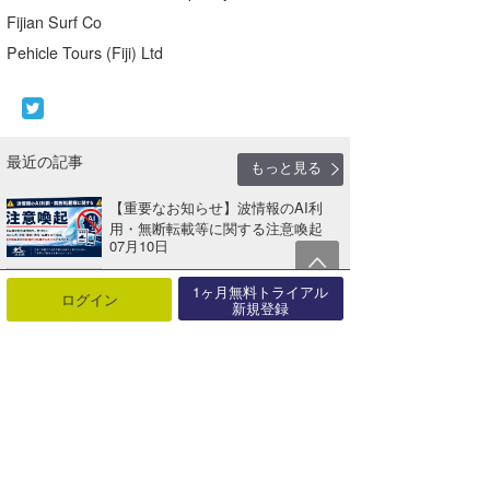
Fijian Surf Co
Pehicle Tours (Fiji) Ltd
最近の記事
もっと見る
【重要なお知らせ】波情報のAI利
用・無断転載等に関する注意喚起
07月10日
7月20日（月・海の日）カスタマー
1ヶ月無料トライアル
サポート休業のお知らせ
ログイン
新規登録
07月10日
募集終了「ワールドウィング横浜」
のオープンと指導士募集について
07月03日
2026年6月10日 発売 Blue. 110号 新
刊案内【AD】
06月09日