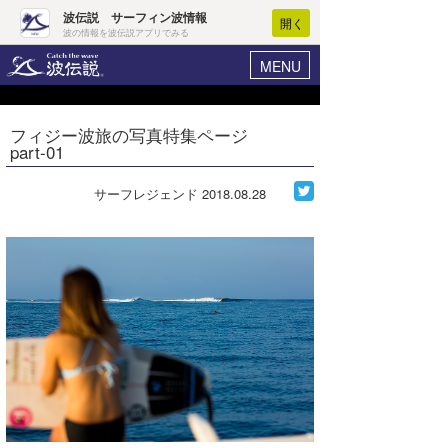
波伝説 サーフィン波情報
開く
波の情報を波伝説アプリでみる
MENU
ニュース
ヘルプ
マイホーム
フィジー波旅の写真特集ページ
Core Surf Japan
part-01
ログイン
コンテスト
新規会員登録
サーフレジェンド
2018.08.28
ファッション/グッズ
波情報･概況
アート＆エンタメ
波予想ツール
WAVE HUNTER
コラム
気象情報
トラベル
ニュース
ショップ情報
サーフィンエリアガイド
ショップ情報
ウラナミ
会員メニュー