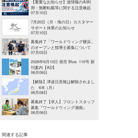
【重要なお知らせ】波情報のAI利
用・無断転載等に関する注意喚起
たっちー
07月10日
ハンマー
7月20日（月・海の日）カスタマー
サポート休業のお知らせ
07月10日
まっきー
募集終了「ワールドウィング横浜」
三輪予報士
のオープンと指導士募集について
07月03日
小川予報士
2026年6月10日 発売 Blue. 110号 新
刊案内【AD】
上田純子
06月09日
【解除】津波注意報は解除されまし
上條将美
た 6/8（月）
06月08日
唐澤予報士
募集終了【求人】フロントスタッフ
募集『ワールドウィング湘南』
SancheZ
06月06日
ゴン
関連する記事
米山予報士