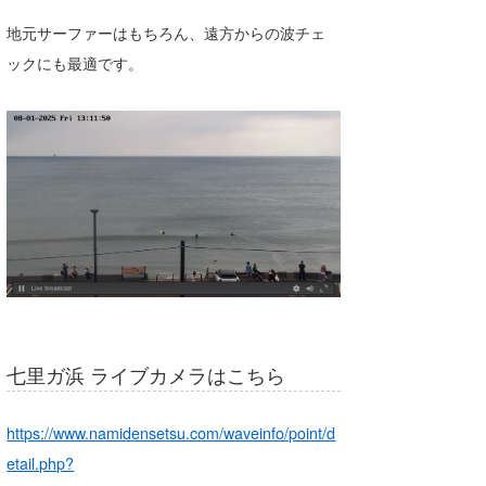
Core Surf Japan
地元サーファーはもちろん、遠方からの波チェ
ックにも最適です。
メディア
Naoya Kimoto
波伝説アンバサダー/プロライダー
mitsuteru Kamio
SURFMEDIA
波伝説スタッフ
Yasunari Inoue
Colors MAGAZINE
福島寿実子
Yoshiyuki Obata
WAVAL
中浦“JET”章
☆加藤
波伝説
arukasvision
嵯峨明日香
+☆maki☆+
DELTA FORCE SURF
進士剛光
Aichan
CBA Films
田原啓江
chan-U
七里ガ浜 ライブカメラはこちら
熊谷素子
植村未来
ECE
NOBUFUKU
G◎Da
https://www.namidensetsu.com/waveinfo/point/d
etail.php?
大野”MAR”修聖
H