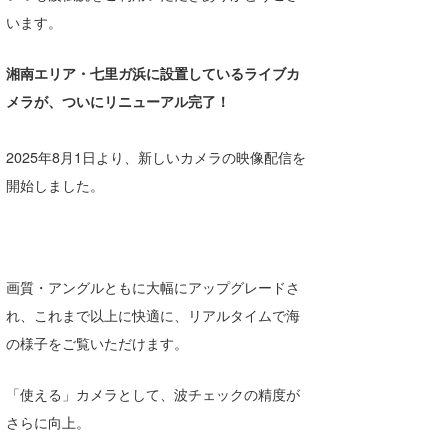
湘南
お知らせ
います。
今月のプレゼント
千葉北
その他
湘南エリア・七里ガ浜に設置しているライブカ
伊豆
ルール＆How to
メラが、ついにリニューアル完了！
千葉南
VOTE!
2025年8月1日より、新しいカメラの映像配信を
大阪
開始しました。
サーファーズ
四国
沖縄
画質・アングルともに大幅にアップグレードさ
れ、これまで以上に快適に、リアルタイムで海
の様子をご覧いただけます。
「使える」カメラとして、波チェックの精度が
さらに向上。
ライター/寄稿メディア