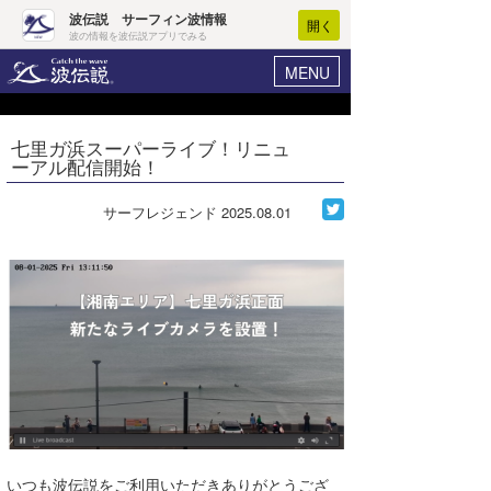
波伝説 サーフィン波情報
開く
波の情報を波伝説アプリでみる
MENU
ニュース
ヘルプ
マイホーム
七里ガ浜スーパーライブ！リニュ
Core Surf Japan
ーアル配信開始！
ログイン
コンテスト
新規会員登録
サーフレジェンド
2025.08.01
ファッション/グッズ
波情報･概況
アート＆エンタメ
波予想ツール
WAVE HUNTER
コラム
気象情報
トラベル
ニュース
ショップ情報
サーフィンエリアガイド
ショップ情報
ウラナミ
会員メニュー
いつも波伝説をご利用いただきありがとうござ