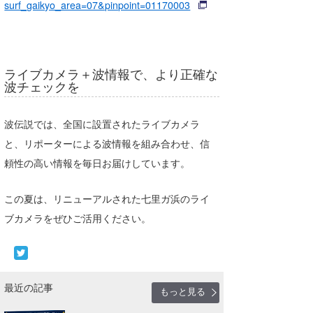
surf_gaikyo_area=07&pinpoint=01170003
喜納海人
KID
KOBU
ライブカメラ＋波情報で、より正確な
KY
波チェックを
MIN
波伝説では、全国に設置されたライブカメラ
mitz
と、リポーターによる波情報を組み合わせ、信
OYZ
頼性の高い情報を毎日お届けしています。
S.K
この夏は、リニューアルされた七里ガ浜のライ
ブカメラをぜひご活用ください。
Soulman
VAGY
waka☆=
最近の記事
もっと見る
YUKI☆