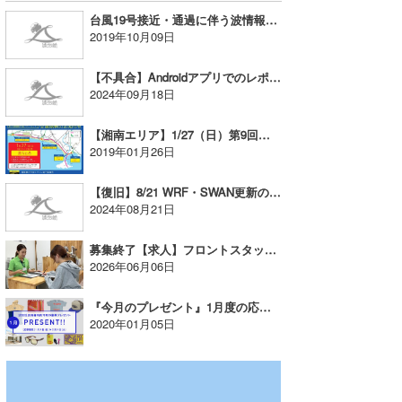
台風19号接近・通過に伴う波情報・動画配信・カスタマーサポートについて
wanda
2019年10月09日
予報士 hiro.
【不具合】Androidアプリでのレポ動画の再生について
2024年09月18日
banpaku
【湘南エリア】1/27（日）第9回湘南藤沢市民マラソン2019開催のため交通規制
Mr.K
2019年01月26日
chappy
【復旧】8/21 WRF・SWAN更新のお知らせとお詫び
2024年08月21日
Romisea
募集終了【求人】フロントスタッフ募集『ワールドウィング湘南』
2026年06月06日
『今月のプレゼント』1月度の応募開始！
2020年01月05日