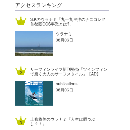
DELTA FORCE SURF
進士剛光
Aichan
アクセスランキング
CBA Films
田原啓江
chan-U
S.Kのウラナミ「九十九里沖のナニコレ!?
首都圏CCS事業とは?」
熊谷素子
植村未来
ECE
ウラナミ
NOBUFUKU
G◎Da
08月06日
大野”MAR”修聖
H
喜納海人
KID
サーフィンライフ新刊発売「ツインフィン
KOBU
で磨く大人のサーフスタイル」【AD】
publications
KY
08月06日
MIN
mitz
上條将美のウラナミ『人生は暇つぶ
OYZ
し？！』