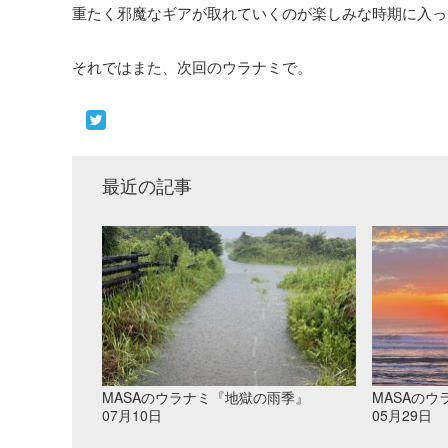
重たく邪魔なギアが取れていくのが楽しみな時期に入っ
それではまた、次回のウラナミで。
最近の記事
MASAのウラナミ『地獄の雨季』
MASAの
07月10日
05月29日