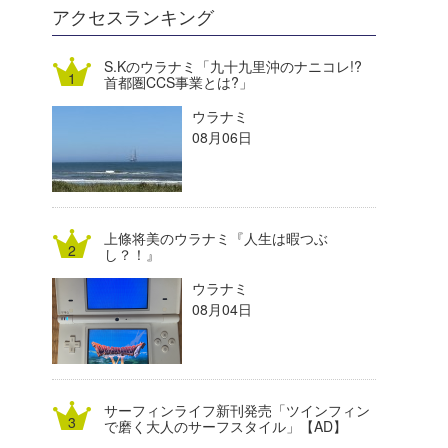
DELTA FORCE SURF
進士剛光
Aichan
アクセスランキング
CBA Films
田原啓江
chan-U
S.Kのウラナミ「九十九里沖のナニコレ!?
首都圏CCS事業とは?」
熊谷素子
植村未来
ECE
ウラナミ
NOBUFUKU
G◎Da
08月06日
大野”MAR”修聖
H
喜納海人
KID
上條将美のウラナミ『人生は暇つぶ
KOBU
し？！』
ウラナミ
KY
08月04日
MIN
mitz
サーフィンライフ新刊発売「ツインフィン
OYZ
で磨く大人のサーフスタイル」【AD】