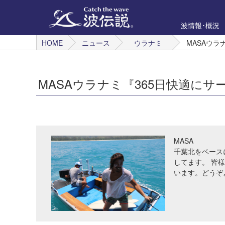
波情報･概況
HOME
ニュース
ウラナミ
MASAウラ
MASAウラナミ『365日快適にサ
MASA
千葉北をベースに
してます。 皆
います。どうぞ