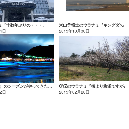
ナミ「十数年ぶりの・・・」
米山予報士のウラナミ『キングダ○』
14日
2015年10月30日
赤潮（夜光虫）のシーズンがやってきた！｜MINのウラナミVol.317
OYZのウラナミ『桜より梅派ですが』
02日
2015年02月28日