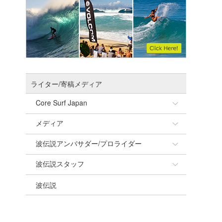
ライター/寄稿メディア
Core Surf Japan
メディア
Naoya Kimoto
波伝説アンバサダー/プロライダー
mitsuteru Kamio
SURFMEDIA
波伝説スタッフ
Yasunari Inoue
Colors MAGAZINE
福島寿実子
波伝説
Yoshiyuki Obata
WAVAL
中浦“JET”章
☆加藤
arukasvision
嵯峨明日香
+☆maki☆+