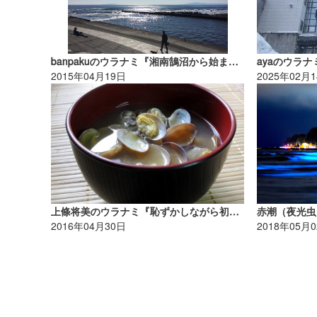
banpakuのウラナミ『湘南鵠沼から始まった「40,075㎞の世界一周」のサーフトリップ！』
ayaのウラ
2015年04月19日
2025年02月
上條将美のウラナミ『恥ずかしながら初めての……。』
2016年04月30日
2018年05月