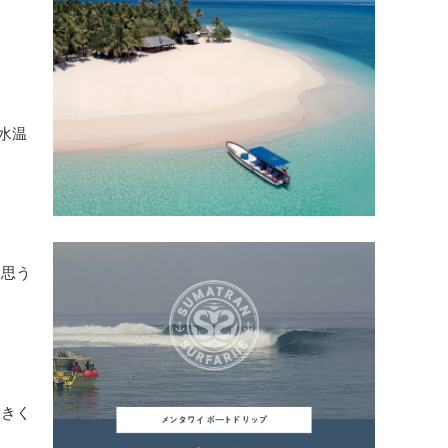
水温
と思う
大きく