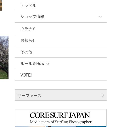
トラベル
ショップ情報
ウラナミ
ショップ情報
お知らせ
湘南
その他
千葉北
ルール＆How to
伊豆
VOTE!
千葉南
大阪
サーファーズ
四国
沖縄