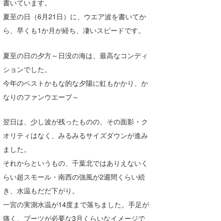
書いています。
Core Surf Japan
夏至の日（6月21日）に、ウエア波を書いてか
ら、早くも1か月が経ち、凄いスピードです。
メディア
Naoya Kimoto
波伝説アンバサダー/プロライダー
mitsuteru Kamio
SURFMEDIA
夏至の日の夕方～日没の海は、最高なコンディ
ションでした。
波伝説スタッフ
Yasunari Inoue
Colors MAGAZINE
福島寿実子
今年のベストかもな的な夕陽に虹もかかり、か
Yoshiyuki Obata
WAVAL
中浦“JET”章
☆加藤
波伝説
なりのファンウエーブ～
arukasvision
嵯峨明日香
+☆maki☆+
翌日は、少し波が残ったものの、その面影・ク
DELTA FORCE SURF
進士剛光
Aichan
オリティはなく、みるみるサイズダウンが進み
ました。
CBA Films
田原啓江
chan-U
それからというもの、千葉北ではありえないく
熊谷素子
植村未来
ECE
らい超スモール・南西の強風が2週間くらい続
き、水温もだだ下がり。
NOBUFUKU
G◎Da
一宮の実測水温が14度まで落ちました。手足が
大野”MAR”修聖
H
痛く、ブーツが必要な3月くらいなイメージで