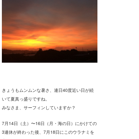
湘南
お知らせ
今月のプレゼント
千葉北
その他
伊豆
ルール＆How to
千葉南
VOTE!
大阪
サーファーズ
四国
沖縄
きょうもムンムンな暑さ、連日40度近い日が続
いて夏真っ盛りですね。
みなさま、サーフィンしていますか？
7月14日（土）〜16日（月・海の日）にかけての
3連休が終わった後、7月18日にこのウラナミを
ライター/寄稿メディア