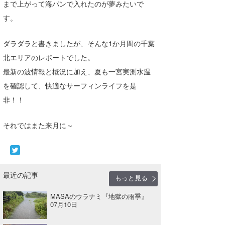
まで上がって海パンで入れたのが夢みたいで
たっちー
す。
ハンマー
ダラダラと書きましたが、そんな1か月間の千葉
まっきー
北エリアのレポートでした。
最新の波情報と概況に加え、夏も一宮実測水温
三輪予報士
を確認して、快適なサーフィンライフを是
小川予報士
非！！
上田純子
それではまた来月に～
上條将美
唐澤予報士
最近の記事
もっと見る
SancheZ
MASAのウラナミ『地獄の雨季』
ゴン
07月10日
米山予報士