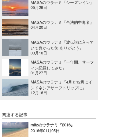
MASAのウラナミ『シーズンイン』
05月29日
wanda
予報士 hiro.
MASAのウラナミ『合法的中毒者』
04月20日
banpaku
MASAのウラナミ『波伝説に入って
Mr.K
いて良かった笑 ありがとう』
03月10日
chappy
MASAのウラナミ『一年間、サーフ
ィン記録してみた』
Romisea
01月27日
MASAのウラナミ『4月と12月にイ
ンドネシアサーフトリップに』
12月16日
関連する記事
mitzのウラナミ『2016』
2016年01月05日