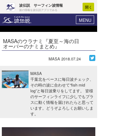
波伝説 サーフィン波情報
開く
波の情報を波伝説アプリでみる
MENU
ニュース
ヘルプ
マイホーム
MASAのウラナミ『夏至～海の日
Core Surf Japan
オーバーのナミまとめ』
ログイン
コンテスト
新規会員登録
MASA
2018.07.24
ファッション/グッズ
波情報･概況
MASA
アート＆エンタメ
千葉北をベースに毎日波チェック、
波予想ツール
WAVE HUNTER
その時の波に合わせて“fish mid
log”と毎日波乗りをしてます。 皆様
コラム
気象情報
のサーフィンライフに少しでもプラ
スに動く情報を届けれたらと思って
トラベル
ニュース
います。どうぞよろしくお願いしま
す。
ショップ情報
サーフィンエリアガイド
ショップ情報
ウラナミ
会員メニュー