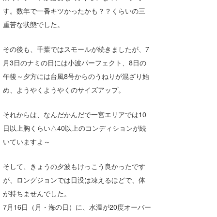
す。数年で一番キツかったかも？？くらいの三
喜納海人
KID
重苦な状態でした。
KOBU
その後も、千葉ではスモールが続きましたが、7
KY
月3日のナミの日には小波パーフェクト、8日の
MIN
午後～夕方には台風8号からのうねりが混ざり始
め、ようやくようやくのサイズアップ。
mitz
OYZ
それからは、なんだかんだで一宮エリアでは10
日以上胸くらい△40以上のコンディションが続
S.K
いていますよ～
Soulman
そして、きょうの夕波もけっこう良かったです
VAGY
が、ロングジョンでは日没は凍えるほどで、体
waka☆=
が持ちませんでした。
7月16日（月・海の日）に、水温が20度オーバー
YUKI☆