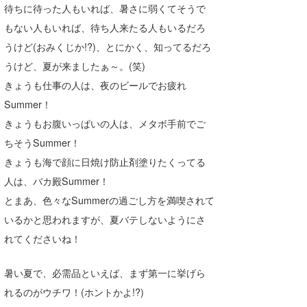
待ちに待った人もいれば、暑さに弱くてそうで
Core Surf Japan
もない人もいれば、待ち人来たる人もいるだろ
メディア
Naoya Kimoto
うけど(おみくじか!?)、とにかく、知ってるだろ
うけど、夏が来ましたぁ～。(笑)
波伝説アンバサダー/プロライダー
mitsuteru Kamio
SURFMEDIA
きょうも仕事の人は、夜のビールでお疲れ
波伝説スタッフ
Yasunari Inoue
Colors MAGAZINE
福島寿実子
Summer！
きょうもお腹いっぱいの人は、メタボ手前でご
Yoshiyuki Obata
WAVAL
中浦“JET”章
☆加藤
波伝説
ちそうSummer！
arukasvision
嵯峨明日香
+☆maki☆+
きょうも海で顔に日焼け防止剤塗りたくってる
人は、バカ殿Summer！
DELTA FORCE SURF
進士剛光
Aichan
とまあ、色々なSummerの過ごし方を満喫されて
CBA Films
田原啓江
chan-U
いるかと思われますが、夏バテしないようにさ
れてくださいね！
熊谷素子
植村未来
ECE
NOBUFUKU
G◎Da
暑い夏で、必需品といえば、まず第一に挙げら
れるのがウチワ！(ホントかよ!?)
大野”MAR”修聖
H