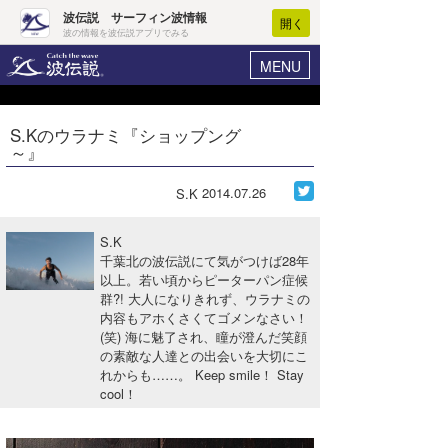
波伝説 サーフィン波情報
開く
波の情報を波伝説アプリでみる
MENU
ニュース
ヘルプ
マイホーム
S.Kのウラナミ『ショップング
Core Surf Japan
～』
ログイン
コンテスト
新規会員登録
2014.07.26
S.K
ファッション/グッズ
波情報･概況
S.K
アート＆エンタメ
千葉北の波伝説にて気がつけば28年
波予想ツール
WAVE HUNTER
以上。若い頃からピーターパン症候
群?! 大人になりきれず、ウラナミの
コラム
気象情報
内容もアホくさくてゴメンなさい！
(笑) 海に魅了され、瞳が澄んだ笑顔
トラベル
ニュース
の素敵な人達との出会いを大切にこ
れからも……。 Keep smile！ Stay
ショップ情報
サーフィンエリアガイド
cool！
ショップ情報
ウラナミ
会員メニュー