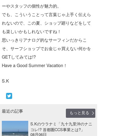
ーやスタッフの個性が魅力的。
wanda
でも、こういうことって言葉じゃ上手く伝えら
予報士 hiro.
れないので、この夏、ショップ廻りなどをして
も楽しいかもしれないですね！
banpaku
思いっきりアナログ的なサーフィンだからこ
Mr.K
そ、サーフショップでお金じゃ買えない何かを
GETしてみては!?
chappy
Have a Good Summer Vacation！
Romisea
S.K
最近の記事
もっと見る
S.Kのウラナミ「九十九里沖のナニ
コレ!? 首都圏CCS事業とは?」
08月06日