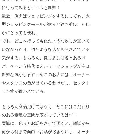
に行ってみると、いつも新鮮！
たっちー
最近、例えばショッピングをするにしても、大
ハンマー
型ショッピングモールが次々と建ち並び、たし
かにとっても便利。
まっきー
でも、どこへ行っても似たような物しか置いて
三輪予報士
いなかったり、似たような店が展開されている
気がする。もちろん、良し悪しは各々あるけ
小川予報士
ど、そういう時代ゆえかサーフショップが今は
上田純子
新鮮な気がします。そこのお店には、オーナー
上條将美
やスタッフの色が出ているわけだし、セレクト
した物が置かれている。
唐澤予報士
もちろん商品だけではなく、そこにはこだわり
SancheZ
のある素敵な空間が広がっているはず！
ゴン
実際に、色々とお話をさせて頂くと、雑談から
米山予報士
何から何まで面白いお話が尽きないし、オーナ