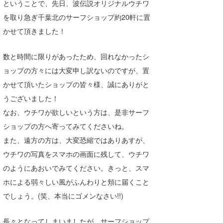
ということで、先日、波伝説オリジナルウチワ
喜納海人
KID
を取り急ぎ千葉北のサーフショップ約20軒に置
かせて頂きました！
KOBU
KY
数と時間に限りがあったため、回れなかったシ
ョップの方々には大変申し訳ないのですが、置
MIN
かせて頂いたショップの皆々様、誠にありがと
mitz
うございました！
なお、ウチワが欲しいという方は、是非サーフ
OYZ
ショップの方へ寄ってみてくださいね。
S.K
また、遠方の方は、大変恐縮ではありあすが、
ウチワの写真をスマホの画面に残して、ウチワ
Soulman
のようにあおいでみてください。きっと、スマ
VAGY
ホによる弱々しい風がふんわりと頬に届くこと
でしょう。(笑、本当にゴメンなさい!!)
waka☆=
YUKI☆
長々となってしまいましたが、サーフショップ