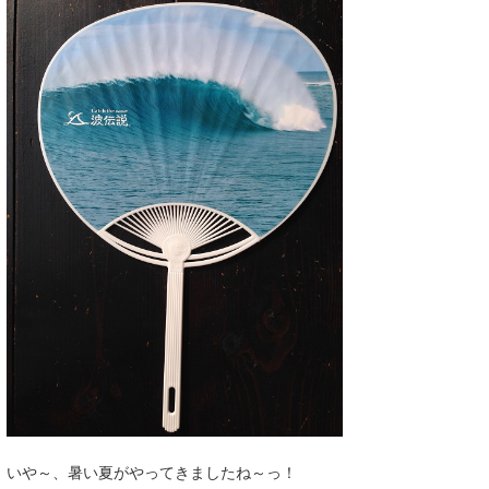
湘南
お知らせ
今月のプレゼント
千葉北
その他
伊豆
ルール＆How to
千葉南
VOTE!
大阪
サーファーズ
四国
沖縄
いや～、暑い夏がやってきましたね～っ！
ライター/寄稿メディア