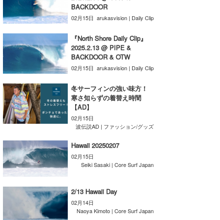
BACKDOOR
喜納海人
KID
02月15日
arukasvision | Daily Clip
KOBU
『North Shore Daily Clip』
2025.2.13 @ PIPE &
KY
BACKDOOR & OTW
02月15日
arukasvision | Daily Clip
MIN
冬サーフィンの強い味方！
mitz
寒さ知らずの着替え時間
【AD】
OYZ
02月15日
波伝説AD | ファッション/グッズ
S.K
Hawaii 20250207
Soulman
02月15日
Seiki Sasaki | Core Surf Japan
VAGY
2/13 Hawaii Day
waka☆=
02月14日
Naoya Kimoto | Core Surf Japan
YUKI☆