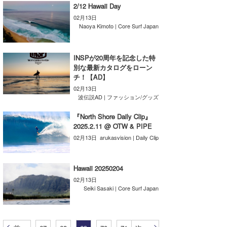
2/12 Hawaii Day
wanda
02月13日
Naoya Kimoto | Core Surf Japan
予報士 hiro.
banpaku
INSPが20周年を記念した特
別な最新カタログをローン
チ！【AD】
Mr.K
02月13日
波伝説AD | ファッション/グッズ
chappy
『North Shore Daily Clip』
Romisea
2025.2.11 @ OTW & PIPE
02月13日
arukasvision | Daily Clip
Hawaii 20250204
02月13日
Seiki Sasaki | Core Surf Japan