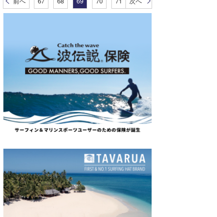
前へ
67
68
69
70
71
次へ