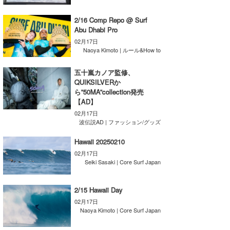
湘南
お知らせ
今月のプレゼント
2/16 Comp Repo @ Surf
千葉北
その他
Abu Dhabi Pro
02月17日
伊豆
ルール＆How to
Naoya Kimoto | ルール&How to
千葉南
VOTE!
五十嵐カノア監修、
QUIKSILVERか
ら”50MA”collection発売
大阪
【AD】
サーファーズ
四国
02月17日
波伝説AD | ファッション/グッズ
沖縄
Hawaii 20250210
02月17日
Seiki Sasaki | Core Surf Japan
2/15 Hawaii Day
02月17日
Naoya Kimoto | Core Surf Japan
ライター/寄稿メディア