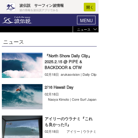
波伝説 サーフィン波情報
開く
波の情報を波伝説アプリでみる
MENU
ニュース
ヘルプ
マイホーム
ニュース
Core Surf Japan
ログイン
コンテスト
『North Shore Daily Clip』
新規会員登録
2025.2.15 @ PIPE &
ファッション/グッズ
BACKDOOR & OTW
波情報･概況
02月18日
arukasvision | Daily Clip
アート＆エンタメ
波予想ツール
WAVE HUNTER
2/16 Hawaii Day
コラム
02月18日
気象情報
Naoya Kimoto | Core Surf Japan
トラベル
ニュース
ショップ情報
アイリーのウラナミ『これ
サーフィンエリアガイド
も良かった!!』
ショップ情報
ウラナミ
02月18日
アイリー | ウラナミ
会員メニュー