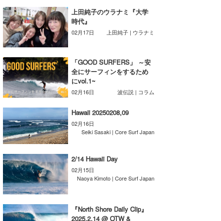
Core Surf Japan
上田純子のウラナミ『大学
時代』
メディア
Naoya Kimoto
02月17日
上田純子 | ウラナミ
波伝説アンバサダー/プロライダー
mitsuteru Kamio
SURFMEDIA
「GOOD SURFERS」 ～安
波伝説スタッフ
全にサーフィンをするため
Yasunari Inoue
Colors MAGAZINE
福島寿実子
にvol.1~
Yoshiyuki Obata
WAVAL
中浦“JET”章
☆加藤
波伝説
02月16日
波伝説 | コラム
arukasvision
嵯峨明日香
+☆maki☆+
Hawaii 20250208,09
02月16日
DELTA FORCE SURF
進士剛光
Aichan
Seiki Sasaki | Core Surf Japan
CBA Films
田原啓江
chan-U
2/14 Hawaii Day
02月15日
熊谷素子
植村未来
ECE
Naoya Kimoto | Core Surf Japan
NOBUFUKU
G◎Da
『North Shore Daily Clip』
大野”MAR”修聖
H
2025.2.14 @ OTW &