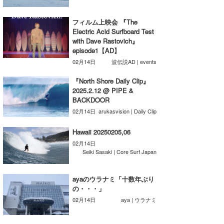
たっちー
フィルム上映会 『The
Electric Acid Surfboard Test
ハンマー
with Dave Rastovich』
episode1【AD】
まっきー
02月14日
波伝説AD | events
三輪予報士
『North Shore Daily Clip』
2025.2.12 @ PIPE &
小川予報士
BACKDOOR
02月14日
arukasvision | Daily Clip
上田純子
Hawaii 20250205,06
上條将美
02月14日
Seiki Sasaki | Core Surf Japan
唐澤予報士
SancheZ
ayaのウラナミ「十数年ぶり
の・・・」
ゴン
02月14日
aya | ウラナミ
米山予報士