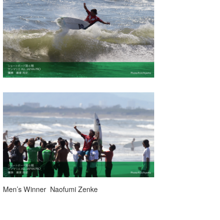
喜納海人
KID
KOBU
KY
MIN
mitz
OYZ
S.K
Soulman
VAGY
Men’s Winner Naofumi Zenke
waka☆=
YUKI☆