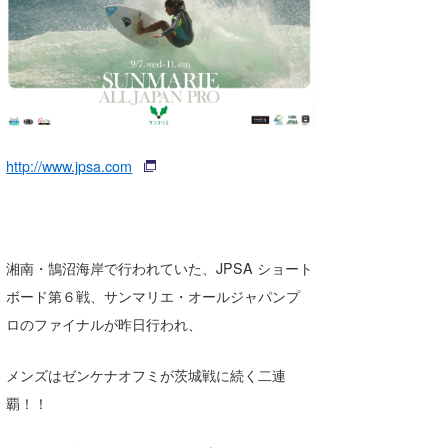
湘南
お知らせ
今月のプレゼント
千葉北
その他
伊豆
ルール＆How to
千葉南
VOTE!
http://www.jpsa.com
大阪
サーファーズ
四国
沖縄
湘南・鵠沼海岸で行われていた、JPSA ショート
ボード第６戦、サンマリエ・オールジャパンプ
ロのファイナルが昨日行われ、
メンズはゼンケナオフミが茨城戦に続く二連
覇！！
ライター/寄稿メディア