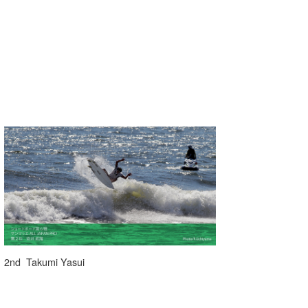
たっちー
ハンマー
まっきー
三輪予報士
小川予報士
上田純子
上條将美
唐澤予報士
SancheZ
2nd Takumi Yasui
ゴン
米山予報士