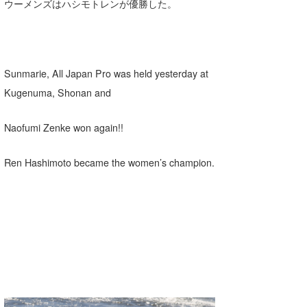
ウーメンズはハシモトレンが優勝した。
Core Surf Japan
メディア
Naoya Kimoto
波伝説アンバサダー/プロライダー
mitsuteru Kamio
SURFMEDIA
Sunmarie, All Japan Pro was held yesterday at
Kugenuma, Shonan and
波伝説スタッフ
Yasunari Inoue
Colors MAGAZINE
福島寿実子
Naofumi Zenke won again!!
Yoshiyuki Obata
WAVAL
中浦“JET”章
☆加藤
波伝説
arukasvision
嵯峨明日香
+☆maki☆+
Ren Hashimoto became the women’s champion.
DELTA FORCE SURF
進士剛光
Aichan
CBA Films
田原啓江
chan-U
熊谷素子
植村未来
ECE
NOBUFUKU
G◎Da
大野”MAR”修聖
H