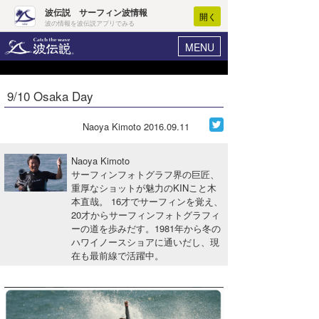
波伝説 サーフィン波情報
開く
波の情報を波伝説アプリでみる
MENU
ニュース
ヘルプ
マイホーム
9/10 Osaka Day
Core Surf Japan
ログイン
コンテスト
Naoya Kimoto
2016.09.11
新規会員登録
ファッション/グッズ
Naoya Kimoto
波情報･概況
サーフィンフォトグラフ界の巨匠、
アート＆エンタメ
重厚なショットが魅力のKINこと木
波予想ツール
WAVE HUNTER
本直哉。 16才でサーフィンを覚え、
コラム
20才からサーフィンフォトグラフィ
気象情報
ーの道を歩みだす。1981年から冬の
ハワイノースショアに通いだし、現
トラベル
ニュース
在も最前線で活躍中。
ショップ情報
サーフィンエリアガイド
ショップ情報
ウラナミ
会員メニュー