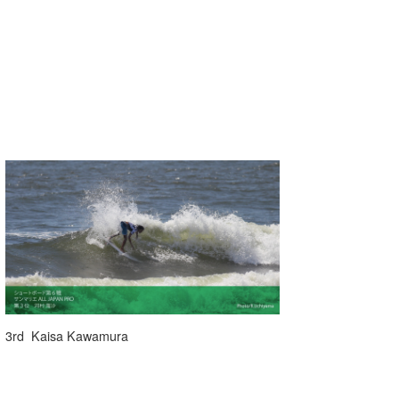
wanda
予報士 hiro.
banpaku
Mr.K
chappy
Romisea
3rd Kaisa Kawamura