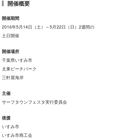
開催概要
たっちー
開催期間
ハンマー
2016年5月14日（土）～5月22日（日）2週間の
まっきー
土日開催
三輪予報士
開催場所
小川予報士
千葉県いすみ市
太東ビーチパーク
上田純子
三軒屋海岸
上條将美
主催
唐澤予報士
サーフタウンフェスタ実行委員会
SancheZ
後援
ゴン
いすみ市
いすみ市商工会
米山予報士