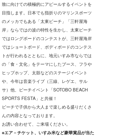
致に向けての積極的にアピールするイベントを
Core Surf Japan
目指します。日本でも指折りのマリンスポーツ
メディア
Naoya Kimoto
のメッカでもある「太東ビーチ」「三軒屋海
岸」ならではの波の特性を生かし、太東ビーチ
波伝説アンバサダー/プロライダー
mitsuteru Kamio
SURFMEDIA
ではロングボードのコンテストが、三軒屋海岸
波伝説スタッフ
Yasunari Inoue
Colors MAGAZINE
福島寿実子
ではショートボード、ボディボードのコンテス
トが行われるとともに、地元いすみ市ならでは
Yoshiyuki Obata
WAVAL
中浦“JET”章
☆加藤
波伝説
の「食・文化」をテーマにしたブース、フラや
arukasvision
嵯峨明日香
+☆maki☆+
ヒップホップ、太鼓などのステージイベント
や、今年は音楽ライブ（三線、レゲエ、サル
DELTA FORCE SURF
進士剛光
Aichan
サ）他、ビーチイベント「SOTOBO BEACH
CBA Films
田原啓江
chan-U
SPORTS FESTA」と共催！
ビーチで子供から大人まで楽しめる盛りだくさ
熊谷素子
植村未来
ECE
んの内容となっております。
NOBUFUKU
G◎Da
お誘い合わせて、ご来場ください。
大野”MAR”修聖
H
※エア－チケット、いすみ米など豪華賞品が当た