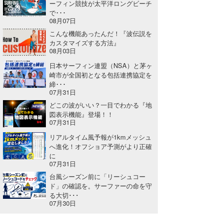
ーフィン競技が太平洋ロングビーチ
で･･･
08月07日
こんな機能あったんだ！『波伝説を
カスタマイズする方法』
08月03日
日本サーフィン連盟（NSA）と茅ヶ
崎市が全国初となる包括連携協定を
締･･･
07月31日
どこの波がいい？一目でわかる『地
図表示機能』登場！！
07月31日
リアルタイム風予報が1kmメッシュ
へ進化！オフショア予測がより正確
に
07月31日
台風シーズン前に「リーシュコー
ド」の確認を。サーファーの命を守
る大切･･･
07月30日