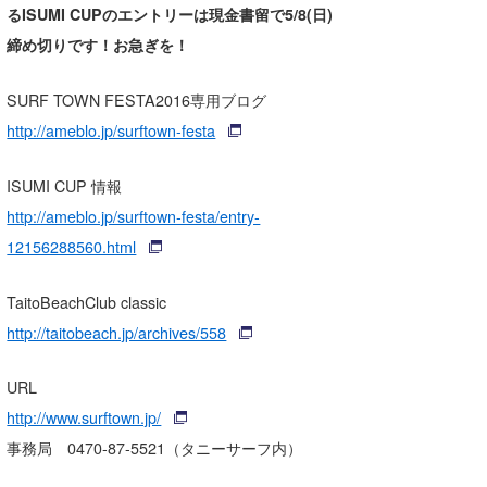
るISUMI CUPのエントリーは現金書留で5/8(日)
喜納海人
KID
締め切りです！お急ぎを！
KOBU
SURF TOWN FESTA2016専用ブログ
KY
http://ameblo.jp/surftown-festa
MIN
ISUMI CUP 情報
mitz
http://ameblo.jp/surftown-festa/entry-
12156288560.html
OYZ
S.K
TaitoBeachClub classic
http://taitobeach.jp/archives/558
Soulman
VAGY
URL
http://www.surftown.jp/
waka☆=
事務局 0470-87-5521（タニーサーフ内）
YUKI☆