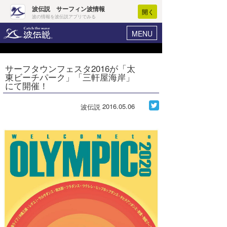
波伝説 サーフィン波情報
開く
波の情報を波伝説アプリでみる
MENU
ニュース
ヘルプ
マイホーム
サーフタウンフェスタ2016が「太
Core Surf Japan
東ビーチパーク」「三軒屋海岸」
ログイン
にて開催！
コンテスト
新規会員登録
2016.05.06
波伝説
ファッション/グッズ
波情報･概況
アート＆エンタメ
波予想ツール
WAVE HUNTER
コラム
気象情報
トラベル
ニュース
ショップ情報
サーフィンエリアガイド
ショップ情報
ウラナミ
会員メニュー