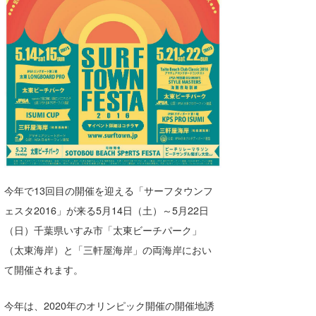
湘南
お知らせ
今月のプレゼント
千葉北
その他
伊豆
ルール＆How to
千葉南
VOTE!
大阪
サーファーズ
四国
沖縄
今年で13回目の開催を迎える「サーフタウンフ
ェスタ2016」が来る5月14日（土）～5月22日
（日）千葉県いすみ市「太東ビーチパーク」
（太東海岸）と「三軒屋海岸」の両海岸におい
て開催されます。
今年は、2020年のオリンピック開催の開催地誘
ライター/寄稿メディア