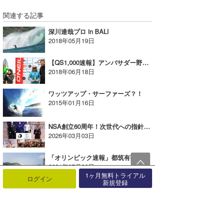
関連する記事
深川達哉プロ in BALI
2018年05月19日
【QS1,000速報】アンバサダー野中美波プロが優勝！！
2018年06月18日
ワッツアップ・サーファーズ？！
2015年01月16日
NSA創立60周年！次世代への指針「NEXT10」始動。2026年度の強化指定選手も一挙発表！
2026年03月03日
「オリンピック速報」都筑有夢路選手がラウンドアップし準々決勝へ！
2021年07月26日
1ヶ月無料トライアル
ログイン
新規登録
【JPSA速報】安井拓海プロ、橋本恋プロが優勝！グラチャン争いは混戦状態に！！
2017年09月24日