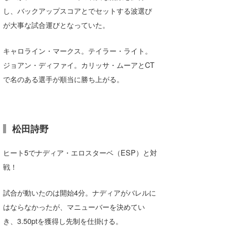
し、バックアップスコアとでセットする波選び
喜納海人
KID
が大事な試合運びとなっていた。
KOBU
キャロライン・マークス。テイラー・ライト。
KY
ジョアン・ディファイ。カリッサ・ムーアとCT
MIN
で名のある選手が順当に勝ち上がる。
mitz
OYZ
松田詩野
S.K
ヒート5でナディア・エロスターベ（ESP）と対
Soulman
戦！
VAGY
試合が動いたのは開始4分。ナディアがバレルに
waka☆=
はならなかったが、マニューバーを決めてい
YUKI☆
き、3.50ptを獲得し先制を仕掛ける。