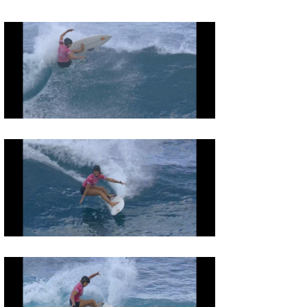
たっちー
ハンマー
まっきー
三輪予報士
小川予報士
上田純子
上條将美
唐澤予報士
SancheZ
ゴン
米山予報士