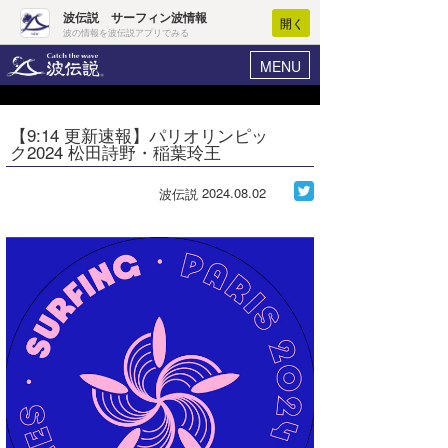
波伝説 サーフィン波情報
開く
波の情報を波伝説アプリでみる
MENU
ニュース
ヘルプ
マイホーム
【9:14 更新速報】パリオリンピッ
Core Surf Japan
ク2024 松田詩野・稲葉玲王
ログイン
コンテスト
新規会員登録
2024.08.02
波伝説
ファッション/グッズ
波情報･概況
アート＆エンタメ
波予想ツール
WAVE HUNTER
コラム
気象情報
トラベル
ニュース
ショップ情報
サーフィンエリアガイド
ショップ情報
ウラナミ
会員メニュー