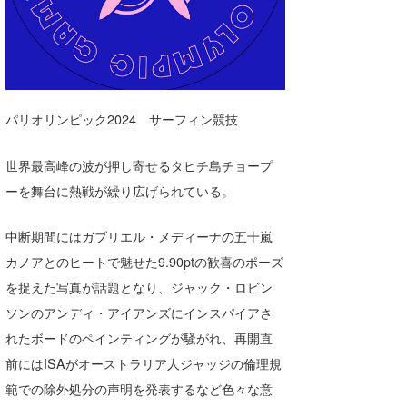
湘南
お知らせ
今月のプレゼント
千葉北
その他
伊豆
ルール＆How to
パリオリンピック2024 サーフィン競技
千葉南
VOTE!
大阪
世界最高峰の波が押し寄せるタヒチ島チョープ
ーを舞台に熱戦が繰り広げられている。
サーファーズ
四国
中断期間にはガブリエル・メディーナの五十嵐
沖縄
カノアとのヒートで魅せた9.90ptの歓喜のポーズ
を捉えた写真が話題となり、ジャック・ロビン
ソンのアンディ・アイアンズにインスパイアさ
れたボードのペインティングが騒がれ、再開直
前にはISAがオーストラリア人ジャッジの倫理規
範での除外処分の声明を発表するなど色々な意
ライター/寄稿メディア