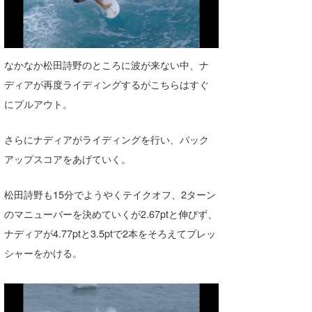
wanda
予報士 hiro.
なかなか松田詩野のところに波が来ない中、ナ
banpaku
ディアが再度ライディングするがこちらはすぐ
にプルアウト。
Mr.K
chappy
さらにナディアがライディングを行い、バック
アップスコアをあげていく。
Romisea
松田詩野も15分でようやくテイクオフ、2ターン
のマニューバーを決めていくが2.67ptと伸びず、
ナディアが4.77ptと3.5ptで2本をそろえてプレッ
シャーをかける。