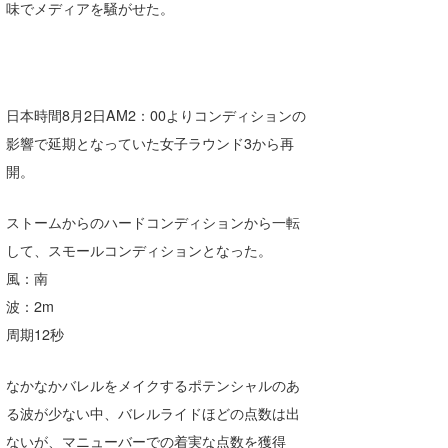
味でメディアを騒がせた。
Core Surf Japan
メディア
Naoya Kimoto
波伝説アンバサダー/プロライダー
mitsuteru Kamio
SURFMEDIA
日本時間8月2日AM2：00よりコンディションの
影響で延期となっていた女子ラウンド3から再
波伝説スタッフ
Yasunari Inoue
Colors MAGAZINE
福島寿実子
開。
Yoshiyuki Obata
WAVAL
中浦“JET”章
☆加藤
波伝説
ストームからのハードコンディションから一転
arukasvision
嵯峨明日香
+☆maki☆+
して、スモールコンディションとなった。
DELTA FORCE SURF
進士剛光
Aichan
風：南
波：2m
CBA Films
田原啓江
chan-U
周期12秒
熊谷素子
植村未来
ECE
なかなかバレルをメイクするポテンシャルのあ
NOBUFUKU
G◎Da
る波が少ない中、バレルライドほどの点数は出
大野”MAR”修聖
H
ないが、マニューバーでの着実な点数を獲得