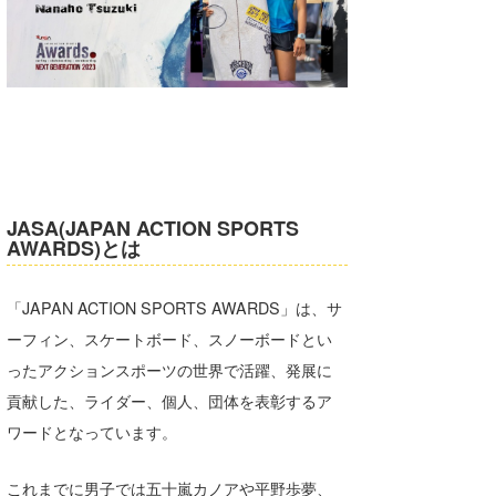
たっちー
ハンマー
まっきー
三輪予報士
小川予報士
JASA(JAPAN ACTION SPORTS
AWARDS)とは
上田純子
上條将美
「JAPAN ACTION SPORTS AWARDS」は、サ
ーフィン、スケートボード、スノーボードとい
唐澤予報士
ったアクションスポーツの世界で活躍、発展に
SancheZ
貢献した、ライダー、個人、団体を表彰するア
ワードとなっています。
ゴン
米山予報士
これまでに男子では五十嵐カノアや平野歩夢、