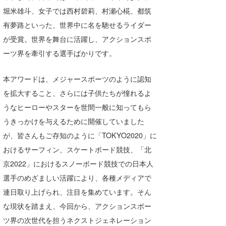
堀米雄斗、女子では西村碧莉、村瀬心椛、都筑
wanda
有夢路といった、世界中に名を馳せるライダー
予報士 hiro.
が受賞。世界を舞台に活躍し、アクションスポ
ーツ界を牽引する選手ばかりです。
banpaku
Mr.K
本アワードは、メジャースポーツのように認知
を拡大すること、さらには子供たちが憧れるよ
chappy
うなヒーローやスターを世間一般に知ってもら
Romisea
うきっかけを与えるために開催していました
が、皆さんもご存知のように「TOKYO2020」に
おけるサーフィン、スケートボード競技、「北
京2022」におけるスノーボード競技での日本人
選手のめざましい活躍により、各種メディアで
連日取り上げられ、注目を集めています。そん
な現状を踏まえ、今回から、アクションスポー
ツ界の次世代を担うネクストジェネレーション