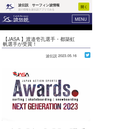
波伝説 サーフィン波情報
開く
波の情報を波伝説アプリでみる
MENU
ニュース
ヘルプ
マイホーム
【JASA 】渡邉壱孔選手・都築虹
Core Surf Japan
帆選手が受賞！
ログイン
コンテスト
新規会員登録
2023.05.16
波伝説
ファッション/グッズ
波情報･概況
アート＆エンタメ
波予想ツール
WAVE HUNTER
コラム
気象情報
トラベル
ニュース
ショップ情報
サーフィンエリアガイド
ショップ情報
ウラナミ
会員メニュー