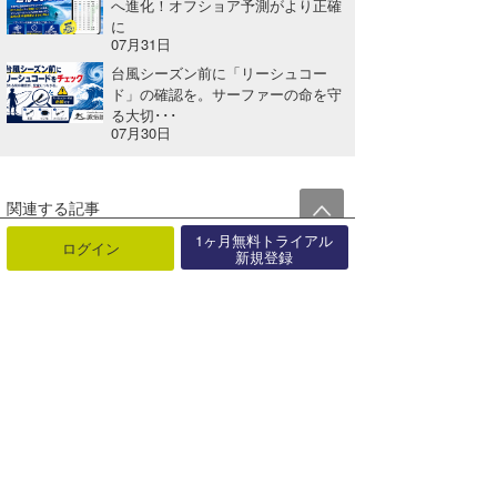
へ進化！オフショア予測がより正確
に
07月31日
台風シーズン前に「リーシュコー
ド」の確認を。サーファーの命を守
る大切･･･
07月30日
関連する記事
1ヶ月無料トライアル
【イベントレポ】パラサーフィンフェスタ 2023が静波サーフスタジアムで開催された
ログイン
新規登録
2023年04月27日
いよいよ、8/3(土)～4日(日)「第5回NAMINORI 甲子園開催」【AD】
2024年07月26日
イベリ、ジーツ、アンディーノといったトップ10サーファー敗退。「フィジー・プロ」R2終了
2016年06月07日
【QS1000】Mothernest Great Lakes Proが終了
2019年02月24日