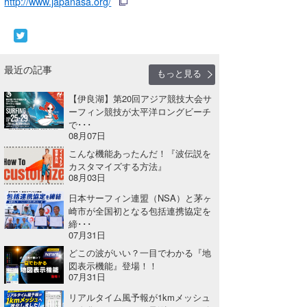
http://www.japanasa.org/
最近の記事
もっと見る
【伊良湖】第20回アジア競技大会サ
ーフィン競技が太平洋ロングビーチ
で･･･
08月07日
こんな機能あったんだ！『波伝説を
カスタマイズする方法』
08月03日
日本サーフィン連盟（NSA）と茅ヶ
崎市が全国初となる包括連携協定を
締･･･
07月31日
どこの波がいい？一目でわかる『地
図表示機能』登場！！
07月31日
リアルタイム風予報が1kmメッシュ