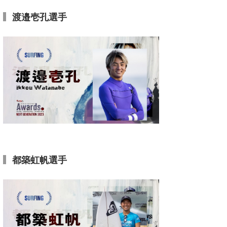
喜納海人
KID
渡邉壱孔選手
KOBU
KY
MIN
mitz
OYZ
S.K
都築虹帆選手
Soulman
VAGY
waka☆=
YUKI☆