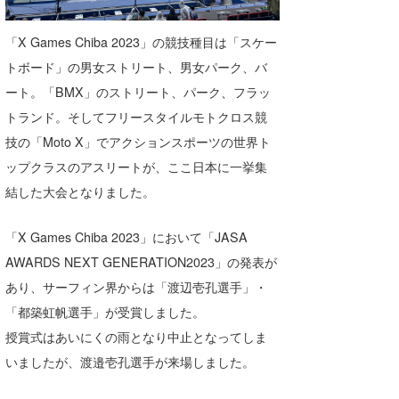
Core Surf Japan
「X Games Chiba 2023」の競技種目は「スケー
メディア
Naoya Kimoto
トボード」の男女ストリート、男女パーク、バ
ート。「BMX」のストリート、パーク、フラッ
波伝説アンバサダー/プロライダー
mitsuteru Kamio
SURFMEDIA
トランド。そしてフリースタイルモトクロス競
波伝説スタッフ
Yasunari Inoue
Colors MAGAZINE
福島寿実子
技の「Moto X」でアクションスポーツの世界ト
Yoshiyuki Obata
WAVAL
中浦“JET”章
☆加藤
ップクラスのアスリートが、ここ日本に一挙集
波伝説
結した大会となりました。
arukasvision
嵯峨明日香
+☆maki☆+
「X Games Chiba 2023」において「JASA
DELTA FORCE SURF
進士剛光
Aichan
AWARDS NEXT GENERATION2023」の発表が
CBA Films
田原啓江
chan-U
あり、サーフィン界からは「渡辺壱孔選手」・
「都築虹帆選手」が受賞しました。
熊谷素子
植村未来
ECE
授賞式はあいにくの雨となり中止となってしま
NOBUFUKU
G◎Da
いましたが、渡邉壱孔選手が来場しました。
大野”MAR”修聖
H