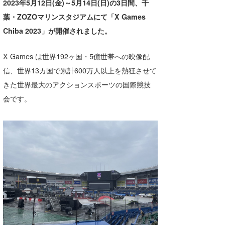
2023年5月12日(金)～5月14日(日)の3日間、千
湘南
お知らせ
今月のプレゼント
葉・ZOZOマリンスタジアムにて「X Games
千葉北
その他
Chiba 2023」が開催されました。
伊豆
ルール＆How to
X Games は世界192ヶ国・5億世帯への映像配
千葉南
VOTE!
信、世界13カ国で累計600万人以上を熱狂させて
きた世界最大のアクションスポーツの国際競技
大阪
会です。
サーファーズ
四国
沖縄
ライター/寄稿メディア