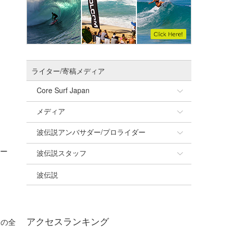
ライター/寄稿メディア
Core Surf Japan
メディア
Naoya Kimoto
波伝説アンバサダー/プロライダー
mitsuteru Kamio
SURFMEDIA
アー
波伝説スタッフ
Yasunari Inoue
Colors MAGAZINE
福島寿実子
波伝説
Yoshiyuki Obata
WAVAL
中浦“JET”章
☆加藤
arukasvision
嵯峨明日香
+☆maki☆+
DELTA FORCE SURF
進士剛光
Aichan
アクセスランキング
分の全