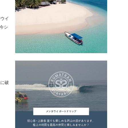
・ウイ
今シ
）に破