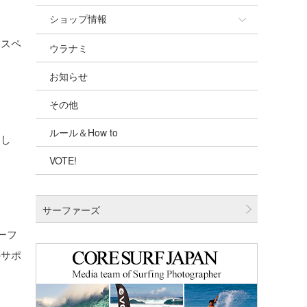
ショップ情報
リスペ
ウラナミ
ショップ情報
お知らせ
湘南
その他
千葉北
ルール＆How to
伊豆
まし
VOTE!
千葉南
大阪
サーファーズ
四国
ーフ
沖縄
のサポ