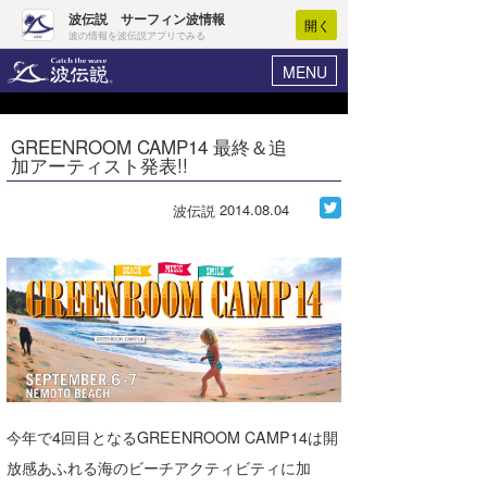
波伝説 サーフィン波情報
開く
波の情報を波伝説アプリでみる
MENU
ニュース
ヘルプ
マイホーム
GREENROOM CAMP14 最終＆追
Core Surf Japan
加アーティスト発表!!
ログイン
コンテスト
新規会員登録
2014.08.04
波伝説
ファッション/グッズ
波情報･概況
アート＆エンタメ
波予想ツール
WAVE HUNTER
コラム
気象情報
トラベル
ニュース
ショップ情報
サーフィンエリアガイド
今年で4回目となるGREENROOM CAMP14は開
ショップ情報
ウラナミ
会員メニュー
放感あふれる海のビーチアクティビティに加