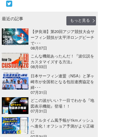
喜納海人
KID
最近の記事
KOBU
もっと見る
【伊良湖】第20回アジア競技大会サ
KY
ーフィン競技が太平洋ロングビーチ
で･･･
MIN
08月07日
こんな機能あったんだ！『波伝説を
mitz
カスタマイズする方法』
08月03日
OYZ
日本サーフィン連盟（NSA）と茅ヶ
崎市が全国初となる包括連携協定を
S.K
締･･･
07月31日
Soulman
どこの波がいい？一目でわかる『地
図表示機能』登場！！
VAGY
07月31日
リアルタイム風予報が1kmメッシュ
waka☆=
へ進化！オフショア予測がより正確
に
YUKI☆
07月31日