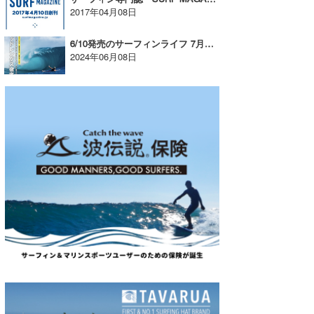
2017年04月08日
wanda
6/10発売のサーフィンライフ 7月号「ミッドレングス徹底解説！」【AD】
予報士 hiro.
2024年06月08日
banpaku
Mr.K
chappy
Romisea