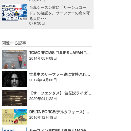
台風シーズン前に「リーシュコー
たっちー
ド」の確認を。サーファーの命を守
る大切･･･
ハンマー
07月30日
まっきー
関連する記事
三輪予報士
TOMORROWS TULIPS JAPAN TOUR 2014が開催決定！
小川予報士
2014年05月08日
上田純子
世界中のサーファー達に支持される、奇跡のハワイアン・シンガー遂にデビュー【広告】
2017年04月08日
上條将美
唐澤予報士
【サーフエンタメ】 波伝説ライダーの「Akira JETチャンネル」が配信開始！
2020年04月22日
SancheZ
DELTA FORCE(デルタフォース) より 待望の新作「DELTA -FOOTAGE 1 -」がリリース!【広告】
ゴン
2016年12月18日
米山予報士
サーフィン専門誌『SURF MAGAZINE』新創刊！