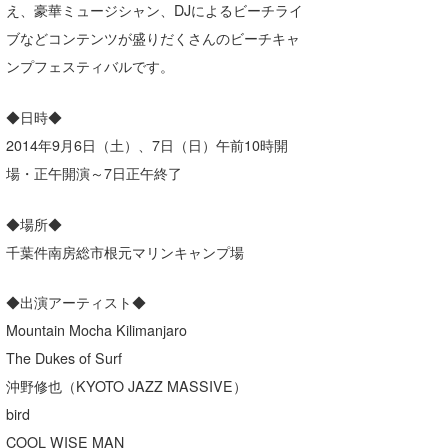
え、豪華ミュージシャン、DJによるビーチライ
湘南
お知らせ
今月のプレゼント
ブなどコンテンツが盛りだくさんのビーチキャ
千葉北
その他
ンプフェスティバルです。
伊豆
ルール＆How to
◆日時◆
千葉南
VOTE!
2014年9月6日（土）、7日（日）午前10時開
場・正午開演～7日正午終了
大阪
サーファーズ
四国
◆場所◆
千葉件南房総市根元マリンキャンプ場
沖縄
◆出演アーティスト◆
Mountain Mocha Kilimanjaro
The Dukes of Surf
沖野修也（KYOTO JAZZ MASSIVE）
bird
ライター/寄稿メディア
COOL WISE MAN