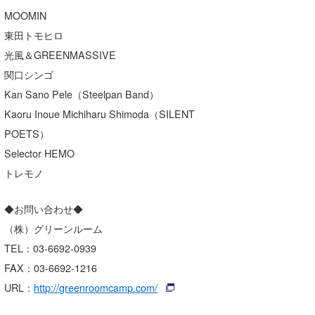
Core Surf Japan
MOOMIN
東田トモヒロ
メディア
Naoya Kimoto
光風＆GREENMASSIVE
波伝説アンバサダー/プロライダー
mitsuteru Kamio
SURFMEDIA
関口シンゴ
Kan Sano Pele（Steelpan Band）
波伝説スタッフ
Yasunari Inoue
Colors MAGAZINE
福島寿実子
Kaoru Inoue Michiharu Shimoda（SILENT
Yoshiyuki Obata
WAVAL
中浦“JET”章
☆加藤
波伝説
POETS）
Selector HEMO
arukasvision
嵯峨明日香
+☆maki☆+
トレモノ
DELTA FORCE SURF
進士剛光
Aichan
◆お問い合わせ◆
CBA Films
田原啓江
chan-U
（株）グリーンルーム
熊谷素子
植村未来
ECE
TEL：03-6692-0939
FAX：03-6692-1216
NOBUFUKU
G◎Da
URL：
http://greenroomcamp.com/
大野”MAR”修聖
H