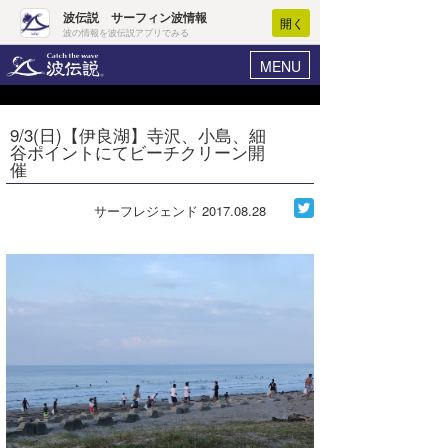
波伝説 サーフィン波情報
開く
波の情報を波伝説アプリでみる
MENU
ニュース
ヘルプ
マイホーム
9/3(日)【伊良湖】寺沢、小島、細
Core Surf Japan
谷ポイントにてビーチクリーン開
ログイン
催
コンテスト
新規会員登録
サーフレジェンド
2017.08.28
ファッション/グッズ
波情報･概況
アート＆エンタメ
波予想ツール
WAVE HUNTER
コラム
気象情報
トラベル
ニュース
ショップ情報
サーフィンエリアガイド
ショップ情報
ウラナミ
会員メニュー