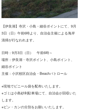
湘南
お知らせ
今月のプレゼント
千葉北
その他
伊豆
ルール＆How to
【伊良湖】寺沢・小島・細谷ポイントにて、9月
3日（日）午前6時より、自治会主催による海岸
千葉南
VOTE!
清掃が行なわれます。
大阪
サーファーズ
日時：9月3日（日） 午前6時～
四国
場所：伊良湖・寺沢ポイント、小島ポイント、
沖縄
細谷ポイント
主催：小沢校区自治会・Beachパトロール
※現地でビニール袋を配布いたします。
※ゴミは小島砂利駐車場にて、自治会が回収いた
します。
※ビン・カンの分別をお願いいたします。
ライター/寄稿メディア