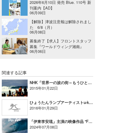
2026年6月10日 発売 Blue. 110号 新
刊案内【AD】
たっちー
06月09日
ハンマー
【解除】津波注意報は解除されまし
た 6/8（月）
06月08日
まっきー
募集終了【求人】フロントスタッフ
三輪予報士
募集『ワールドウィング湘南』
06月06日
小川予報士
上田純子
関連する記事
上條将美
NHK「世界一の波の街～もうひとつのハワイ・ノースショア～」1/22 午後10:00～放送
2015年01月22日
唐澤予報士
ひょうたんランプアーティストu-kes氏が製作を手掛けるPOP UP STORE@MIDTIDE鎌倉
SancheZ
2016年01月29日
ゴン
「伊東李安琉」主演の映像作品 “FREE BIRD”7/13上映会開催【AD】
2024年07月08日
米山予報士