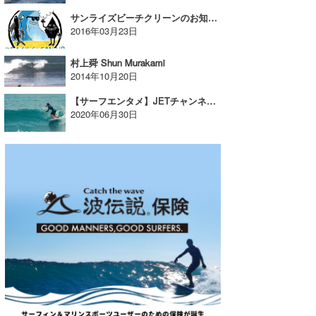
サンライズビーチクリーンのお知らせ
wanda
2016年03月23日
予報士 hiro.
村上舜 Shun Murakami
2014年10月20日
banpaku
【サーフエンタメ】JETチャンネル ジュニア日本代表選手加藤翔平との1DAYセッション
Mr.K
2020年06月30日
chappy
Romisea