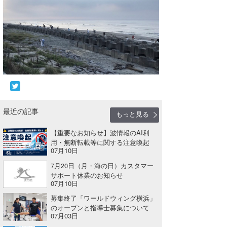
喜納海人
KID
KOBU
KY
MIN
mitz
最近の記事
もっと見る
OYZ
【重要なお知らせ】波情報のAI利
S.K
用・無断転載等に関する注意喚起
07月10日
Soulman
7月20日（月・海の日）カスタマー
サポート休業のお知らせ
VAGY
07月10日
募集終了「ワールドウィング横浜」
waka☆=
のオープンと指導士募集について
07月03日
YUKI☆