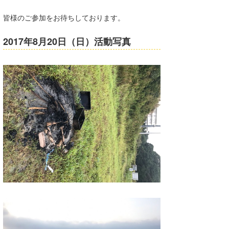
Core Surf Japan
皆様のご参加をお待ちしております。
メディア
Naoya Kimoto
2017年8月20日（日）活動写真
波伝説アンバサダー/プロライダー
mitsuteru Kamio
SURFMEDIA
波伝説スタッフ
Yasunari Inoue
Colors MAGAZINE
福島寿実子
Yoshiyuki Obata
WAVAL
中浦“JET”章
☆加藤
波伝説
arukasvision
嵯峨明日香
+☆maki☆+
DELTA FORCE SURF
進士剛光
Aichan
CBA Films
田原啓江
chan-U
熊谷素子
植村未来
ECE
NOBUFUKU
G◎Da
大野”MAR”修聖
H