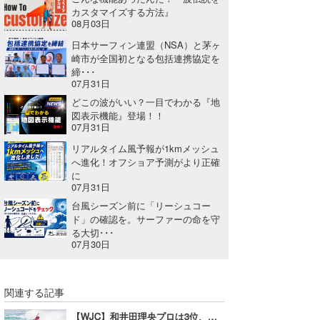
カスタマイズする方法』
08月03日
日本サーフィン連盟（NSA）と茅ヶ
崎市が全国初となる包括連携協定を
締･･･
07月31日
どこの波がいい？一目でわかる『地
図表示機能』登場！！
07月31日
リアルタイム風予報が1kmメッシュ
へ進化！オフショア予測がより正確
に
07月31日
台風シーズン前に「リーシュコー
ド」の確認を。サーファーの命を守
る大切･･･
07月30日
関連する記事
【WJC】和井田理央プロは3位、西優司プロは5位フィニッシュ！