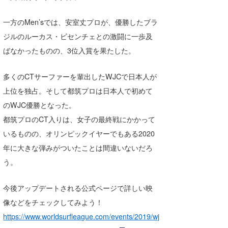
たっちー
一方のMen’sでは、安室丈プロが、優勝したブラ
ハンマー
ジルのルーカス・ビセンチェとの激闘に一歩及
ばなかったものの、3位入賞を果たした。
まっきー
多くのCTサーファーを輩出したWJCで日本人が
三輪予報士
上位を独占。そして都筑プロは日本人で初めて
小川予報士
のWJC優勝となった。
上田純子
都筑プロのCT入りは、女子の最終戦にかかって
いるものの、オリンピックイヤーでもある2020
上條将美
年に大きな弾みがついたことは間違いないだろ
唐澤予報士
う。
SancheZ
今後アップデートされる公式ページで詳しい映
像などをチェックしてみよう！
ゴン
https://www.worldsurfleague.com/events/2019/wj
米山予報士