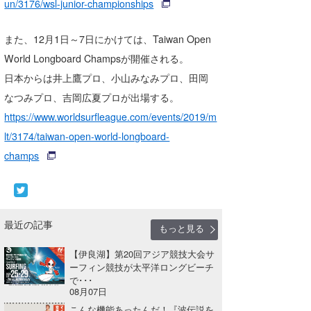
un/3176/wsl-junior-championships
wanda
また、12月1日～7日にかけては、Taiwan Open
予報士 hiro.
World Longboard Champsが開催される。
日本からは井上鷹プロ、小山みなみプロ、田岡
banpaku
なつみプロ、吉岡広夏プロが出場する。
Mr.K
https://www.worldsurfleague.com/events/2019/m
chappy
lt/3174/taiwan-open-world-longboard-
champs
Romisea
最近の記事
もっと見る
【伊良湖】第20回アジア競技大会サ
ーフィン競技が太平洋ロングビーチ
で･･･
08月07日
こんな機能あったんだ！『波伝説を