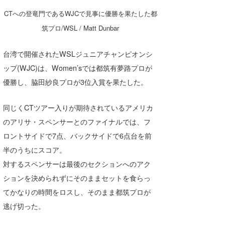
湘南
お知らせ
今月のプレゼント
CTへの登竜門であるWJCで見事に優勝を果たした都
筑プロ/WSL / Matt Dunbar
千葉北
その他
伊豆
ルール＆How to
台湾で開催されたWSLジュニアチャンピオンシ
ップ(WJC)は、Women’sでは都筑有夢路プロが
千葉南
VOTE!
優勝し、脇田紗良プロが3位入賞を果たした。
大阪
サーファーズ
同じくCTツアー入りが期待されているアメリカ
四国
のアリサ・スペンサーとのファイナルでは、フ
沖縄
ロントサイドで7点、バックサイドで6点台を前
半のうちにスコア。
対するスペンサーは最後のセクションへのアク
ションを決められずにそのままセットを食らっ
てかなりの時間をロスし、そのまま都筑プロが
逃げ切った。
ライター/寄稿メディア