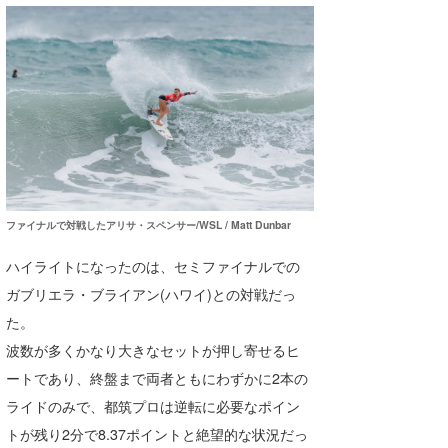
Core Surf Japan
メディア
Naoya Kimoto
波伝説アンバサダー/プロライダー
mitsuteru Kamio
SURFMEDIA
波伝説スタッフ
Yasunari Inoue
Colors MAGAZINE
福島寿実子
Yoshiyuki Obata
WAVAL
中浦“JET”章
☆加藤
波伝説
ファイナルで対戦したアリサ・スペンサー/WSL / Matt Dunbar
arukasvision
嵯峨明日香
+☆maki☆+
ハイライトになったのは、セミファイナルでの
DELTA FORCE SURF
進士剛光
Aichan
ガブリエラ・ブライアン(ハワイ)との対戦だっ
CBA Films
田原啓江
chan-U
た。
波数が多くかなり大きなセットが押し寄せるヒ
熊谷素子
植村未来
ECE
ートであり、終盤まで両者ともにわずかに2本の
NOBUFUKU
G◎Da
ライドのみで、都筑プロは逆転に必要なポイン
大野”MAR”修聖
H
トが残り2分で8.37ポイントと絶望的な状況だっ