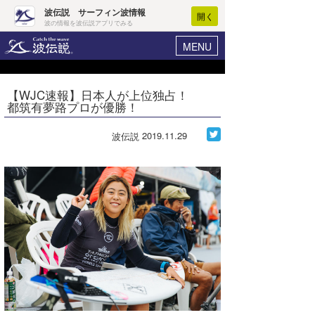
波伝説 サーフィン波情報
開く
波の情報を波伝説アプリでみる
MENU
ニュース
ヘルプ
マイホーム
【WJC速報】日本人が上位独占！
Core Surf Japan
都筑有夢路プロが優勝！
ログイン
コンテスト
新規会員登録
2019.11.29
波伝説
ファッション/グッズ
波情報･概況
アート＆エンタメ
波予想ツール
WAVE HUNTER
コラム
気象情報
トラベル
ニュース
ショップ情報
サーフィンエリアガイド
ショップ情報
ウラナミ
会員メニュー