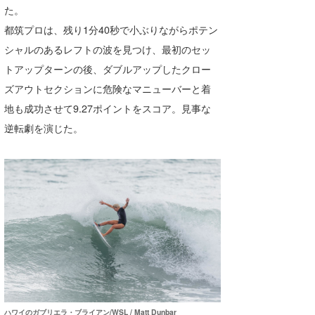
た。
喜納海人
KID
都筑プロは、残り1分40秒で小ぶりながらポテン
KOBU
シャルのあるレフトの波を見つけ、最初のセッ
トアップターンの後、ダブルアップしたクロー
KY
ズアウトセクションに危険なマニューバーと着
MIN
地も成功させて9.27ポイントをスコア。見事な
逆転劇を演じた。
mitz
OYZ
S.K
Soulman
VAGY
waka☆=
YUKI☆
ハワイのガブリエラ・ブライアン/WSL / Matt Dunbar