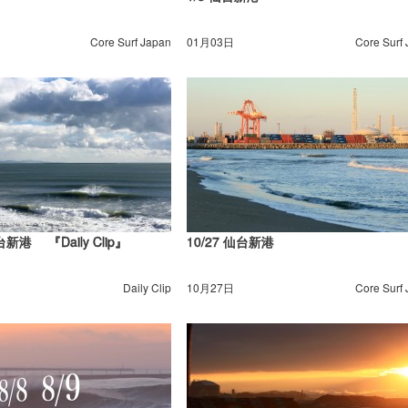
Core Surf Japan
01月03日
Core Surf
新港 『Daily Clip』
10/27 仙台新港
Daily Clip
10月27日
Core Surf