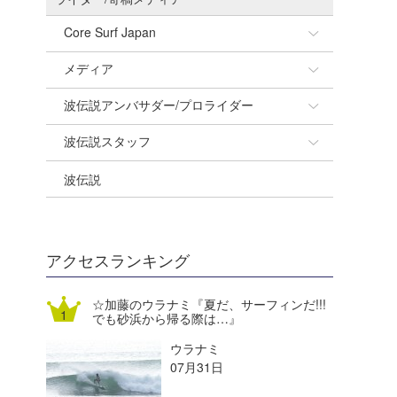
Core Surf Japan
メディア
Naoya Kimoto
波伝説アンバサダー/プロライダー
mitsuteru Kamio
SURFMEDIA
波伝説スタッフ
Yasunari Inoue
Colors MAGAZINE
福島寿実子
波伝説
Yoshiyuki Obata
WAVAL
中浦“JET”章
☆加藤
arukasvision
嵯峨明日香
+☆maki☆+
DELTA FORCE SURF
進士剛光
Aichan
アクセスランキング
CBA Films
田原啓江
chan-U
☆加藤のウラナミ『夏だ、サーフィンだ!!!
でも砂浜から帰る際は…』
熊谷素子
植村未来
ECE
ウラナミ
NOBUFUKU
G◎Da
07月31日