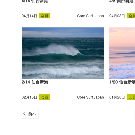
4/14 仙台新港
4/8 仙台新港
04月14日
会員
Core Surf Japan
04月08日
会
2/14 仙台新港
1/20 仙台新
02月15日
会員
Core Surf Japan
01月20日
会
前へ