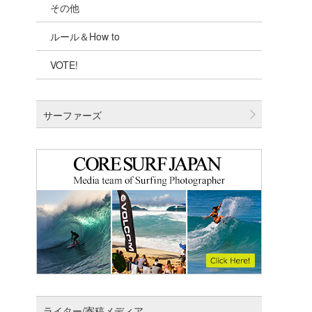
その他
千葉北
ルール＆How to
伊豆
VOTE!
千葉南
大阪
サーファーズ
四国
沖縄
ライター/寄稿メディア