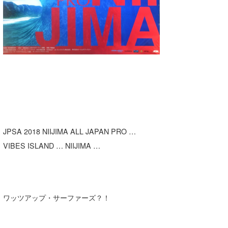
湘南
お知らせ
今月のプレゼント
千葉北
その他
伊豆
ルール＆How to
千葉南
VOTE!
大阪
サーファーズ
四国
JPSA 2018 NIIJIMA ALL JAPAN PRO …
沖縄
VIBES ISLAND … NIIJIMA …
ワッツアップ・サーファーズ？！
ライター/寄稿メディア