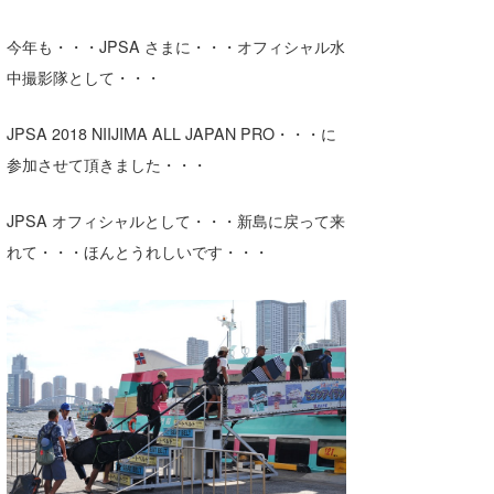
Core Surf Japan
今年も・・・JPSA さまに・・・オフィシャル水
メディア
Naoya Kimoto
中撮影隊として・・・
波伝説アンバサダー/プロライダー
mitsuteru Kamio
SURFMEDIA
JPSA 2018 NIIJIMA ALL JAPAN PRO・・・に
波伝説スタッフ
Yasunari Inoue
Colors MAGAZINE
福島寿実子
参加させて頂きました・・・
Yoshiyuki Obata
WAVAL
中浦“JET”章
☆加藤
波伝説
JPSA オフィシャルとして・・・新島に戻って来
れて・・・ほんとうれしいです・・・
arukasvision
嵯峨明日香
+☆maki☆+
DELTA FORCE SURF
進士剛光
Aichan
CBA Films
田原啓江
chan-U
熊谷素子
植村未来
ECE
NOBUFUKU
G◎Da
大野”MAR”修聖
H