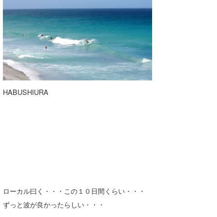
wanda
予報士 hiro.
banpaku
Mr.K
HABUSHIURA
chappy
Romisea
ローカル曰く・・・この１０日間くらい・・・
ずっと波が良かったらしい・・・