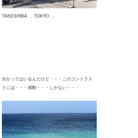
喜納海人
KID
TAKESHIBA … TOKYO …
KOBU
KY
MIN
mitz
OYZ
分かってはいるんだけど・・・このコントラス
S.K
トには・・・感動・・・しかない・・・
Soulman
VAGY
waka☆=
YUKI☆