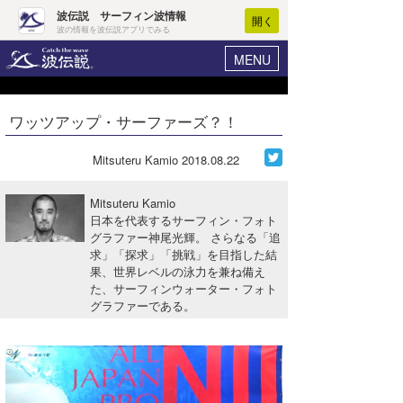
波伝説 サーフィン波情報
開く
波の情報を波伝説アプリでみる
MENU
ニュース
ヘルプ
マイホーム
ワッツアップ・サーファーズ？！
Core Surf Japan
ログイン
コンテスト
Mitsuteru Kamio
2018.08.22
新規会員登録
ファッション/グッズ
Mitsuteru Kamio
波情報･概況
日本を代表するサーフィン・フォト
アート＆エンタメ
グラファー神尾光輝。 さらなる「追
波予想ツール
WAVE HUNTER
求」「探求」「挑戦」を目指した結
コラム
果、世界レベルの泳力を兼ね備え
気象情報
た、サーフィンウォーター・フォト
グラファーである。
トラベル
ニュース
ショップ情報
サーフィンエリアガイド
ショップ情報
ウラナミ
会員メニュー