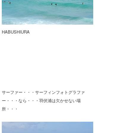
たっちー
ハンマー
HABUSHIURA
まっきー
三輪予報士
小川予報士
上田純子
上條将美
サーファー・・・サーフィンフォトグラファ
唐澤予報士
ー・・・なら・・・羽伏浦は欠かせない場
SancheZ
所・・・
ゴン
米山予報士