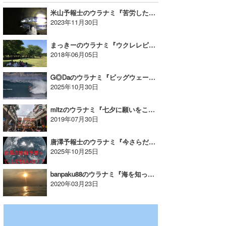
米山予報士のウラナミ『苦労した刀狩り』
2023年11月30日
まっきーのウラナミ『ウクレレピクニック』
2018年06月05日
G◎Daのウラナミ『ビッグウェーバーと神話の洞窟』
2025年10月30日
mitzのウラナミ『七夕に願いをこめて』
2019年07月30日
唐澤予報士のウラナミ『今さらだけど知っておきたい台風の基礎知識 Vol.2』
2025年10月25日
banpaku88のウラナミ『海を知って！モット海を好きになろう♥25』
2020年03月23日