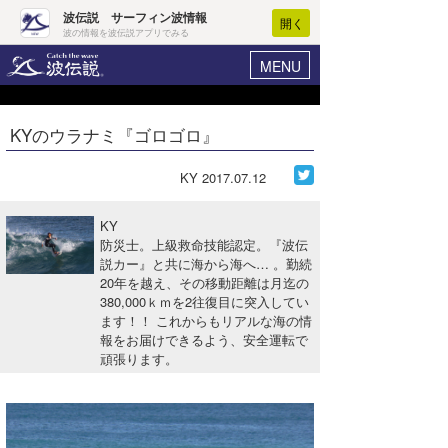
波伝説 サーフィン波情報
開く
波の情報を波伝説アプリでみる
MENU
ニュース
ヘルプ
マイホーム
KYのウラナミ『ゴロゴロ』
Core Surf Japan
ログイン
コンテスト
KY
2017.07.12
新規会員登録
ファッション/グッズ
KY
波情報･概況
防災士。上級救命技能認定。『波伝
アート＆エンタメ
説カー』と共に海から海へ… 。勤続
波予想ツール
WAVE HUNTER
20年を越え、その移動距離は月迄の
コラム
380,000ｋｍを2往復目に突入してい
気象情報
ます！！ これからもリアルな海の情
報をお届けできるよう、安全運転で
トラベル
ニュース
頑張ります。
ショップ情報
サーフィンエリアガイド
ショップ情報
ウラナミ
会員メニュー