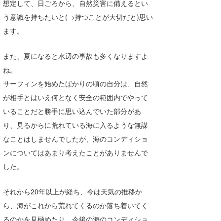
想定して、日ごろから、自然災害に備えるとい
喜納海人
KID
う意識を持ちたいと(→持つことが大切だと)思い
ます。
KOBU
KY
また、夏になると水辺の事故も多くなりますよ
ね。
MIN
サーフィンを始めたばかりの頃の自分は、自然
mitz
が相手とはいえ何となく安全の範囲内でやって
いることだと勝手に思い込んでいた部分があ
OYZ
り、見るからに荒れている海に入るような無謀
S.K
なことはしませんでしたが、海のコンディショ
ンについてはあまり考えたことがありませんで
Soulman
した。
VAGY
それから20年以上が経ち、今は天気の推移か
waka☆=
ら、海がこれから荒れてくるのか落ち着いてく
YUKI☆
るのかを見極めたり、今後の海のコンディショ