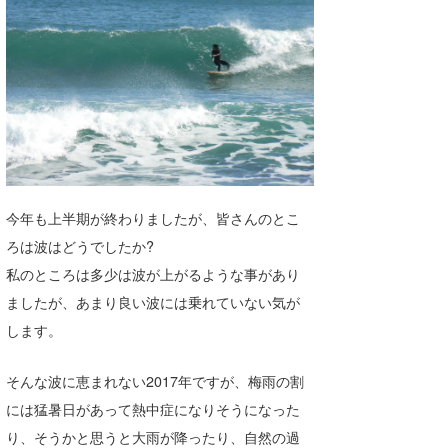
湘南
お知らせ
今月のプレゼント
千葉北
その他
伊豆
ルール＆How to
千葉南
VOTE!
大阪
サーファーズ
今年も上半期が終わりましたが、皆さんのとこ
四国
ろは波はどうでしたか?
沖縄
私のところは多少は波が上がるような事があり
ましたが、あまり良い波には乗れていない気が
します。
そんな波に恵まれない2017年ですが、梅雨の割
には猛暑日があって熱中症になりそうになった
ライター/寄稿メディア
り、そうかと思うと大雨が降ったり、自然の過