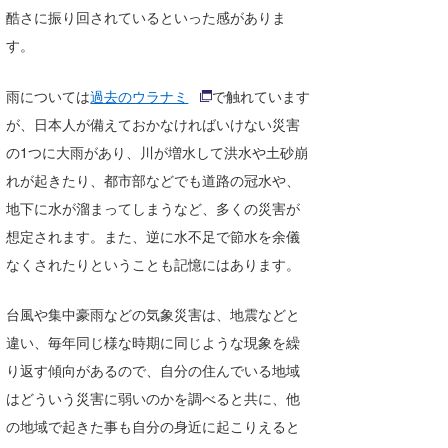
酷さに振り回されているといった感がありま
Core Surf Japan
す。
メディア
Naoya Kimoto
雨については
過去のウラナミ
で触れています
波伝説アンバサダー/プロライダー
mitsuteru Kamio
SURFMEDIA
が、日本人が備えておかなければいけない災害
波伝説スタッフ
Yasunari Inoue
Colors MAGAZINE
福島寿実子
の1つに大雨があり、川が増水して洪水や土砂崩
れが起きたり、都市部などでも道路の冠水や、
Yoshiyuki Obata
WAVAL
中浦“JET”章
☆加藤
波伝説
地下に水が溜まってしまうなど、多くの災害が
arukasvision
嵯峨明日香
+☆maki☆+
想定されます。また、逆に水不足で節水を余儀
なくされたりということも記憶にはあります。
DELTA FORCE SURF
進士剛光
Aichan
CBA Films
田原啓江
chan-U
台風や集中豪雨などの気象災害は、地震などと
違い、毎年同じ様な時期に同じような現象を繰
熊谷素子
植村未来
ECE
り返す傾向があるので、自分の住んでいる地域
NOBUFUKU
G◎Da
はどういう災害に弱いのかを調べると共に、他
の地域で起きた事も自分の身近に起こりえると
大野”MAR”修聖
H