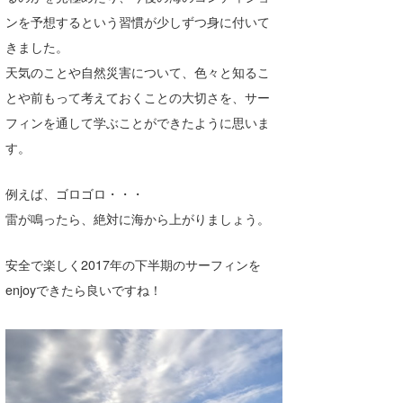
ンを予想するという習慣が少しずつ身に付いて
たっちー
きました。
ハンマー
天気のことや自然災害について、色々と知るこ
とや前もって考えておくことの大切さを、サー
まっきー
フィンを通して学ぶことができたように思いま
三輪予報士
す。
小川予報士
例えば、ゴロゴロ・・・
上田純子
雷が鳴ったら、絶対に海から上がりましょう。
上條将美
安全で楽しく2017年の下半期のサーフィンを
唐澤予報士
enjoyできたら良いですね！
SancheZ
ゴン
米山予報士