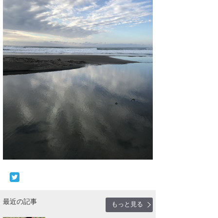
wanda
予報士 hiro.
banpaku
Mr.K
chappy
Romisea
最近の記事
もっと見る