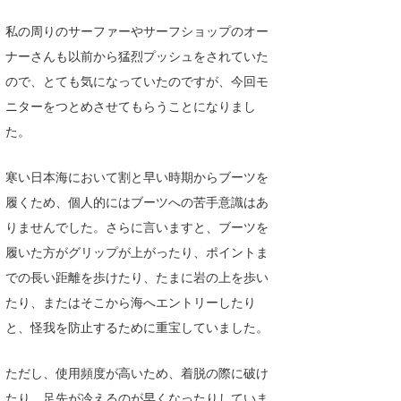
Core Surf Japan
私の周りのサーファーやサーフショップのオー
ナーさんも以前から猛烈プッシュをされていた
メディア
Naoya Kimoto
ので、とても気になっていたのですが、今回モ
波伝説アンバサダー/プロライダー
mitsuteru Kamio
SURFMEDIA
ニターをつとめさせてもらうことになりまし
波伝説スタッフ
Yasunari Inoue
Colors MAGAZINE
福島寿実子
た。
Yoshiyuki Obata
WAVAL
中浦“JET”章
☆加藤
波伝説
寒い日本海において割と早い時期からブーツを
履くため、個人的にはブーツへの苦手意識はあ
arukasvision
嵯峨明日香
+☆maki☆+
りませんでした。さらに言いますと、ブーツを
DELTA FORCE SURF
進士剛光
Aichan
履いた方がグリップが上がったり、ポイントま
での長い距離を歩けたり、たまに岩の上を歩い
CBA Films
田原啓江
chan-U
たり、またはそこから海へエントリーしたり
熊谷素子
植村未来
ECE
と、怪我を防止するために重宝していました。
NOBUFUKU
G◎Da
ただし、使用頻度が高いため、着脱の際に破け
大野”MAR”修聖
H
たり、足先が冷えるのが早くなったりしていま