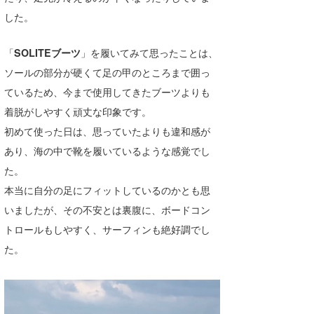
した。
喜納海人
KID
KOBU
「
SOLITEブーツ
」を履いてみて思ったことは、
ソールの部分が硬くて足の甲のところまで囲っ
KY
ているため、今まで使用してきたブーツよりも
MIN
着脱がしやすく頑丈な印象です。
初めて使った日は、思っていたよりも違和感が
mitz
あり、海の中で靴を履いているような感覚でし
OYZ
た。
本当に自分の足にフィットしているのかとも思
S.K
いましたが、その不安とは裏腹に、ボードコン
Soulman
トロールもしやすく、サーフィンも絶好調でし
VAGY
た。
waka☆=
YUKI☆