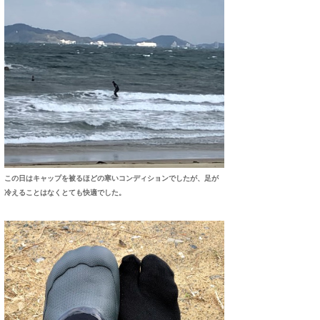
たっちー
ハンマー
まっきー
三輪予報士
小川予報士
上田純子
この日はキャップを被るほどの寒いコンディションでしたが、足が
冷えることはなくとても快適でした。
上條将美
唐澤予報士
SancheZ
ゴン
米山予報士