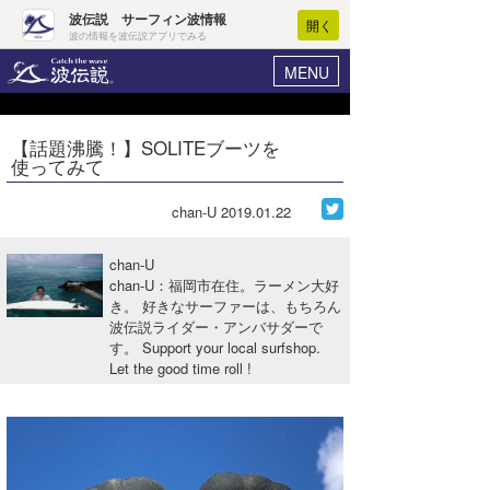
波伝説 サーフィン波情報
開く
波の情報を波伝説アプリでみる
MENU
ニュース
ヘルプ
マイホーム
【話題沸騰！】SOLITEブーツを
Core Surf Japan
使ってみて
ログイン
コンテスト
新規会員登録
chan-U
2019.01.22
ファッション/グッズ
波情報･概況
chan-U
アート＆エンタメ
chan-U：福岡市在住。ラーメン大好
波予想ツール
WAVE HUNTER
き。 好きなサーファーは、もちろん
波伝説ライダー・アンバサダーで
コラム
気象情報
す。 Support your local surfshop.
Let the good time roll !
トラベル
ニュース
ショップ情報
サーフィンエリアガイド
ショップ情報
ウラナミ
会員メニュー