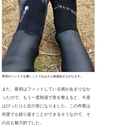
wanda
予報士 hiro.
banpaku
Mr.K
chappy
Romisea
専用のソックスを履くことでなおさら保温性が上がります。
また、最初はフィットしている感があまりなか
ったので、もう一度熱湯で形を整えると、今度
はぴったりと足の形になりました。この作業は
何度でも繰り返すことができるそうなので、そ
の点も魅力的でした。