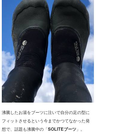
湘南
お知らせ
今月のプレゼント
千葉北
その他
伊豆
ルール＆How to
千葉南
VOTE!
大阪
サーファーズ
四国
沖縄
沸騰したお湯をブーツに注いで自分の足の型に
フィットさせるという今までかつてなかった発
想で、話題も沸騰中の「
SOLITEブーツ
」。
ライター/寄稿メディア