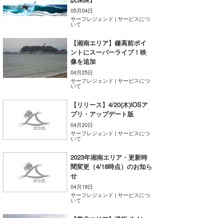
05月04日
喜納海人
KID
サーフレジェンド | サービスにつ
いて
KOBU
【湘南エリア】鎌高前ポイ
ントにスーパーライブ！映
KY
像を追加
MIN
04月25日
サーフレジェンド | サービスにつ
いて
mitz
【リリース】4/20(木)iOSア
OYZ
プリ・アップデート版
04月20日
S.K
サーフレジェンド | サービスにつ
いて
Soulman
2023年湘南エリア・更新時
間変更（4/18時点）のお知ら
VAGY
せ
04月19日
waka☆=
サーフレジェンド | サービスにつ
いて
YUKI☆