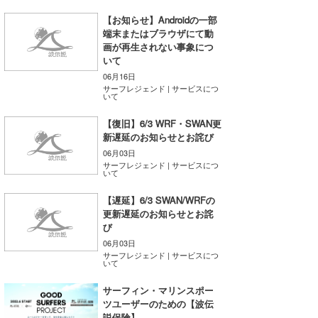
Core Surf Japan
【お知らせ】Androidの一部
端末またはブラウザにて動
メディア
Naoya Kimoto
画が再生されない事象につ
いて
波伝説アンバサダー/プロライダー
mitsuteru Kamio
SURFMEDIA
06月16日
サーフレジェンド | サービスにつ
いて
波伝説スタッフ
Yasunari Inoue
Colors MAGAZINE
福島寿実子
【復旧】6/3 WRF・SWAN更
Yoshiyuki Obata
WAVAL
中浦“JET”章
☆加藤
波伝説
新遅延のお知らせとお詫び
06月03日
arukasvision
嵯峨明日香
+☆maki☆+
サーフレジェンド | サービスにつ
いて
DELTA FORCE SURF
進士剛光
Aichan
【遅延】6/3 SWAN/WRFの
更新遅延のお知らせとお詫
CBA Films
田原啓江
chan-U
び
06月03日
熊谷素子
植村未来
ECE
サーフレジェンド | サービスにつ
いて
NOBUFUKU
G◎Da
サーフィン・マリンスポー
ツユーザーのための【波伝
大野”MAR”修聖
H
説保険】