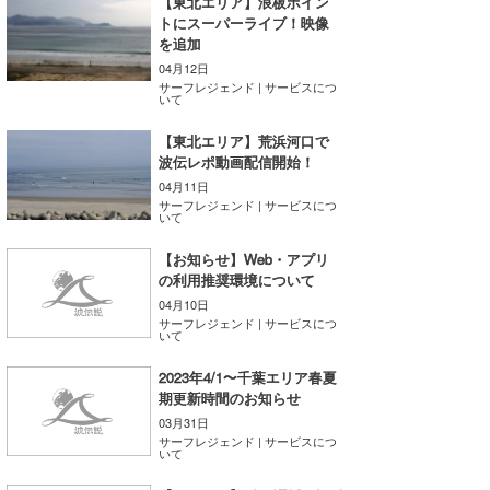
【東北エリア】浪板ポイン
トにスーパーライブ！映像
たっちー
を追加
04月12日
ハンマー
サーフレジェンド | サービスにつ
いて
まっきー
【東北エリア】荒浜河口で
波伝レポ動画配信開始！
三輪予報士
04月11日
サーフレジェンド | サービスにつ
小川予報士
いて
上田純子
【お知らせ】Web・アプリ
の利用推奨環境について
上條将美
04月10日
サーフレジェンド | サービスにつ
いて
唐澤予報士
2023年4/1〜千葉エリア春夏
SancheZ
期更新時間のお知らせ
03月31日
ゴン
サーフレジェンド | サービスにつ
いて
米山予報士