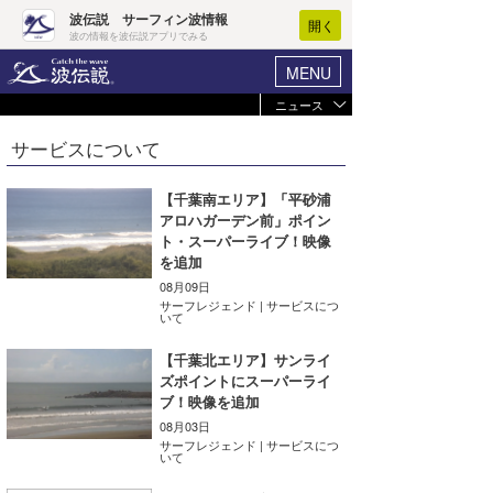
波伝説 サーフィン波情報
開く
波の情報を波伝説アプリでみる
MENU
ニュース
ヘルプ
マイホーム
サービスについて
Core Surf Japan
ログイン
コンテスト
【千葉南エリア】「平砂浦
新規会員登録
アロハガーデン前」ポイン
ファッション/グッズ
ト・スーパーライブ！映像
波情報･概況
を追加
アート＆エンタメ
08月09日
波予想ツール
WAVE HUNTER
サーフレジェンド | サービスにつ
いて
コラム
気象情報
【千葉北エリア】サンライ
トラベル
ズポイントにスーパーライ
ニュース
ブ！映像を追加
ショップ情報
サーフィンエリアガイド
08月03日
サーフレジェンド | サービスにつ
いて
ショップ情報
ウラナミ
会員メニュー