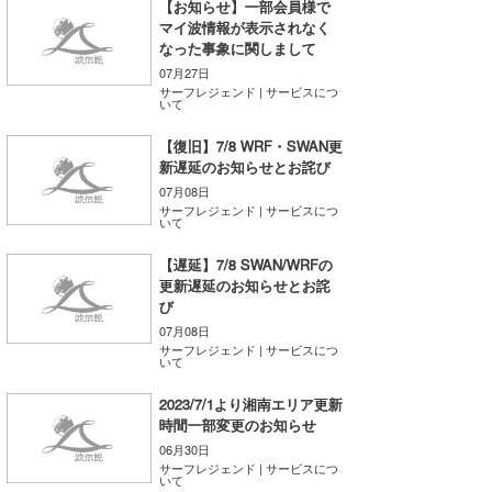
【お知らせ】一部会員様で
湘南
お知らせ
今月のプレゼント
マイ波情報が表示されなく
なった事象に関しまして
千葉北
その他
07月27日
サーフレジェンド | サービスにつ
いて
伊豆
ルール＆How to
【復旧】7/8 WRF・SWAN更
千葉南
VOTE!
新遅延のお知らせとお詫び
07月08日
大阪
サーフレジェンド | サービスにつ
いて
サーファーズ
四国
【遅延】7/8 SWAN/WRFの
更新遅延のお知らせとお詫
沖縄
び
07月08日
サーフレジェンド | サービスにつ
いて
2023/7/1より湘南エリア更新
時間一部変更のお知らせ
06月30日
サーフレジェンド | サービスにつ
ライター/寄稿メディア
いて