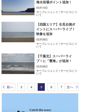
海水浴場ポイント追加！
03月10日
サーフレジェンド | サービスにつ
いて
【四国エリア】生見右側ポ
イントにスーパーライブ！
映像を追加
03月09日
サーフレジェンド | サービスにつ
いて
【千葉北】スーパーライ
ブ！に「豊海」が追加！
03月08日
サーフレジェンド | サービスにつ
いて
前へ
3
4
5
6
7
次へ