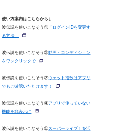
Core Surf Japan
使い方案内はこちらから↓
メディア
Naoya Kimoto
波伝説を使いこなそう①
「ログインIDを変更す
波伝説アンバサダー/プロライダー
mitsuteru Kamio
SURFMEDIA
る方法」
波伝説スタッフ
Yasunari Inoue
Colors MAGAZINE
福島寿実子
波伝説を使いこなそう②
動画・コンディション
Yoshiyuki Obata
WAVAL
中浦“JET”章
☆加藤
波伝説
をワンクリックで
arukasvision
嵯峨明日香
+☆maki☆+
波伝説を使いこなそう③
ウェット指数はアプリ
DELTA FORCE SURF
進士剛光
Aichan
でもご確認いただけます！
CBA Films
田原啓江
chan-U
波伝説を使いこなそう④
アプリで使っていない
熊谷素子
植村未来
ECE
機能を非表示に
NOBUFUKU
G◎Da
波伝説を使いこなそう⑤
スーパーライブ！を活
大野”MAR”修聖
H