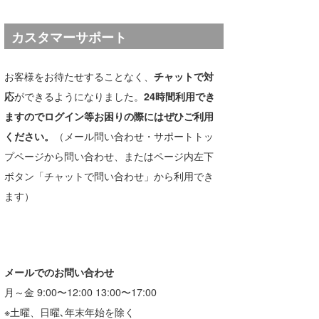
たっちー
カスタマーサポート
ハンマー
お客様をお待たせすることなく、
チャットで対
まっきー
応
ができるようになりました。
24時間利用でき
三輪予報士
ますのでログイン等お困りの際にはぜひご利用
ください。
（メール問い合わせ・サポートトッ
小川予報士
プページから問い合わせ、またはページ内左下
上田純子
ボタン「チャットで問い合わせ」から利用でき
上條将美
ます）
唐澤予報士
SancheZ
メールでのお問い合わせ
ゴン
月～金 9:00〜12:00 13:00〜17:00
※土曜、日曜､年末年始を除く
米山予報士