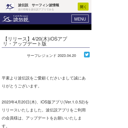
波伝説 サーフィン波情報
開く
波の情報を波伝説アプリでみる
MENU
ニュース
ヘルプ
マイホーム
【リリース】4/20(木)iOSアプ
Core Surf Japan
リ・アップデート版
ログイン
コンテスト
新規会員登録
サーフレジェンド
2023.04.20
ファッション/グッズ
波情報･概況
アート＆エンタメ
波予想ツール
WAVE HUNTER
平素より波伝説をご愛顧くださいまして誠にあ
コラム
りがとうございます。
気象情報
トラベル
ニュース
2023年4月20日(木)、iOS版アプリ(Ver.1.0.52)を
ショップ情報
リリースいたしました。波伝説アプリをご利用
サーフィンエリアガイド
の会員様は、アップデートをお願いいたしま
ショップ情報
ウラナミ
会員メニュー
す。