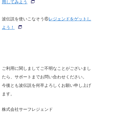
用してみよう
喜納海人
KID
波伝説を使いこなそう⑥
レジェンドをゲットし
KOBU
よう！
KY
MIN
mitz
ご利用に関しましてご不明なことがございまし
OYZ
たら、サポートまでお問い合わせください。
S.K
今後とも波伝説を何卒よろしくお願い申し上げ
ます。
Soulman
VAGY
株式会社サーフレジェンド
waka☆=
YUKI☆