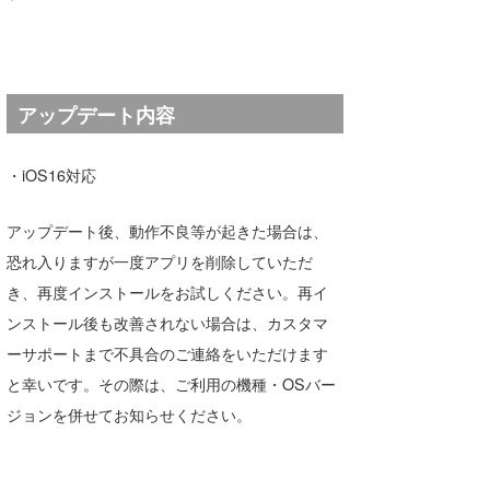
湘南
お知らせ
今月のプレゼント
千葉北
その他
伊豆
ルール＆How to
アップデート内容
千葉南
VOTE!
・iOS16対応
大阪
アップデート後、動作不良等が起きた場合は、
サーファーズ
四国
恐れ入りますが一度アプリを削除していただ
沖縄
き、再度インストールをお試しください。再イ
ンストール後も改善されない場合は、カスタマ
ーサポートまで不具合のご連絡をいただけます
と幸いです。その際は、ご利用の機種・OSバー
ジョンを併せてお知らせください。
ライター/寄稿メディア