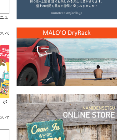
リニュ
ついて
」ポ
について