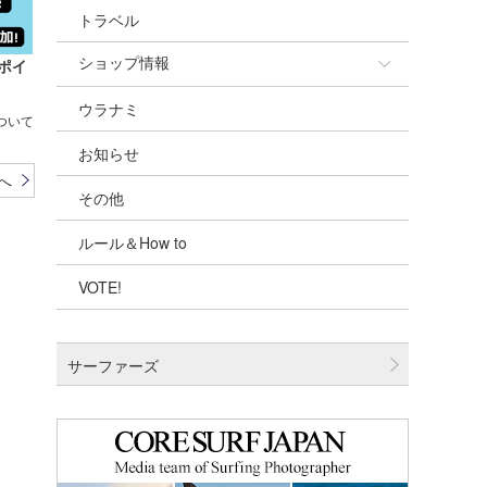
トラベル
ショップ情報
のポイ
ウラナミ
ショップ情報
について
お知らせ
湘南
へ
その他
千葉北
ルール＆How to
伊豆
VOTE!
千葉南
大阪
サーファーズ
四国
沖縄