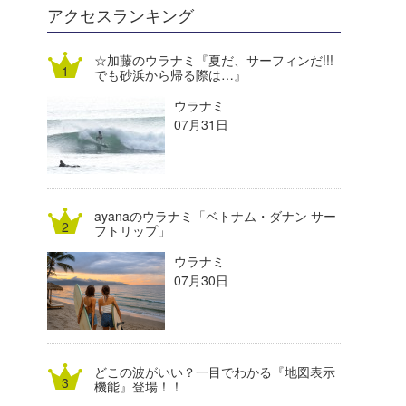
DELTA FORCE SURF
進士剛光
Aichan
アクセスランキング
CBA Films
田原啓江
chan-U
☆加藤のウラナミ『夏だ、サーフィンだ!!!
でも砂浜から帰る際は…』
熊谷素子
植村未来
ECE
ウラナミ
NOBUFUKU
G◎Da
07月31日
大野”MAR”修聖
H
喜納海人
KID
ayanaのウラナミ「ベトナム・ダナン サー
KOBU
フトリップ」
ウラナミ
KY
07月30日
MIN
mitz
どこの波がいい？一目でわかる『地図表示
OYZ
機能』登場！！