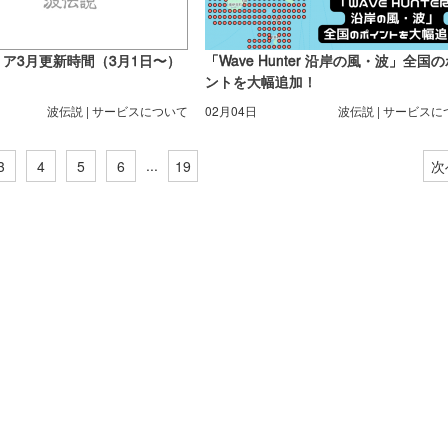
リア3月更新時間（3月1日〜）
「Wave Hunter 沿岸の風・波」全国
ントを大幅追加！
波伝説 | サービスについて
02月04日
波伝説 | サービス
...
3
4
5
6
19
次