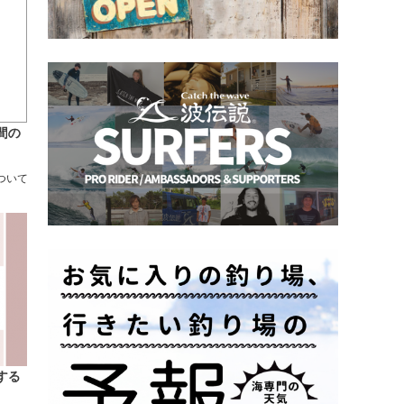
間の
について
する