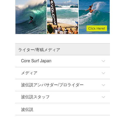
ライター/寄稿メディア
Core Surf Japan
メディア
Naoya Kimoto
波伝説アンバサダー/プロライダー
mitsuteru Kamio
SURFMEDIA
波伝説スタッフ
Yasunari Inoue
Colors MAGAZINE
福島寿実子
波伝説
Yoshiyuki Obata
WAVAL
中浦“JET”章
☆加藤
arukasvision
嵯峨明日香
+☆maki☆+