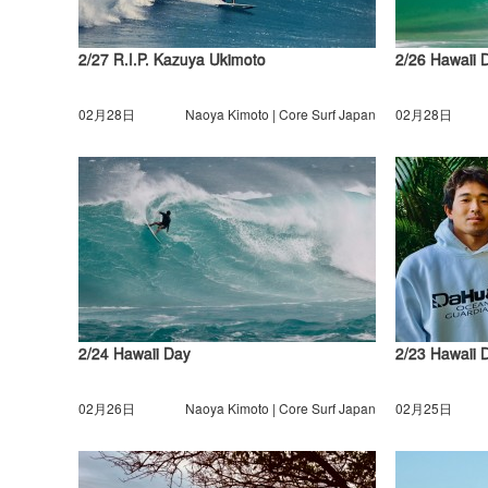
2/27 R.I.P. Kazuya Ukimoto
2/26 Hawaii 
02月28日
Naoya Kimoto | Core Surf Japan
02月28日
2/24 Hawaii Day
2/23 Hawaii 
02月26日
Naoya Kimoto | Core Surf Japan
02月25日