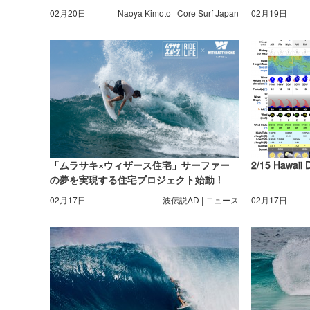
02月20日
Naoya Kimoto | Core Surf Japan
02月19日
「ムラサキ×ウィザース住宅」サーファー
2/15 Hawaii 
の夢を実現する住宅プロジェクト始動！
【AD】
02月17日
波伝説AD | ニュース
02月17日