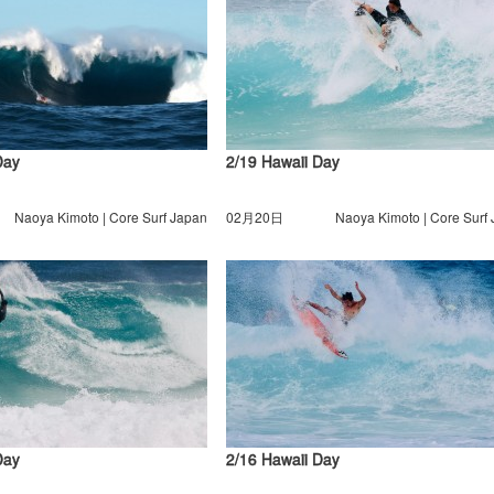
Day
2/19 Hawaii Day
Naoya Kimoto | Core Surf Japan
02月20日
Naoya Kimoto | Core Surf
Day
2/16 Hawaii Day