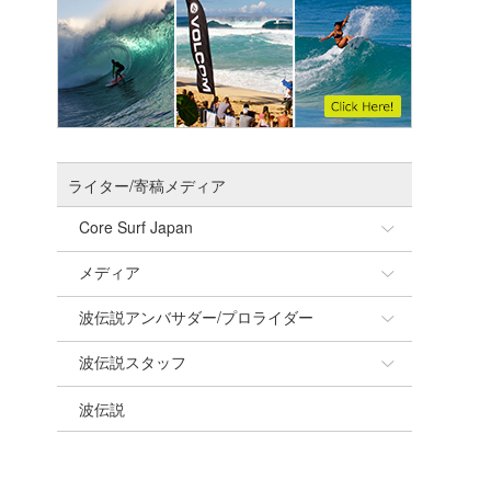
ライター/寄稿メディア
Core Surf Japan
メディア
Naoya Kimoto
波伝説アンバサダー/プロライダー
mitsuteru Kamio
SURFMEDIA
波伝説スタッフ
Yasunari Inoue
Colors MAGAZINE
福島寿実子
波伝説
Yoshiyuki Obata
WAVAL
中浦“JET”章
☆加藤
arukasvision
嵯峨明日香
+☆maki☆+