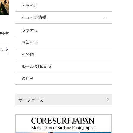
トラベル
ショップ情報
ウラナミ
ショップ情報
 Japan
お知らせ
湘南
へ
その他
千葉北
ルール＆How to
伊豆
VOTE!
千葉南
大阪
サーファーズ
四国
沖縄