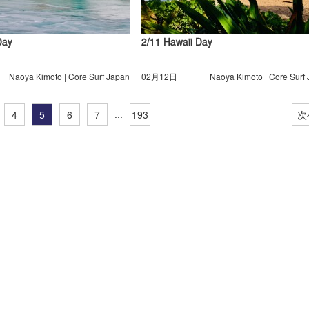
Day
2/11 Hawaii Day
Naoya Kimoto | Core Surf Japan
02月12日
Naoya Kimoto | Core Surf
...
4
5
6
7
193
次