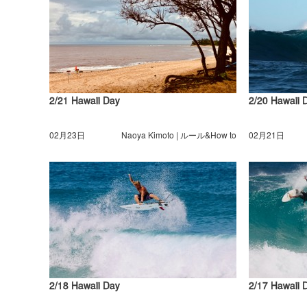
2/21 Hawaii Day
2/20 Hawaii 
02月23日
Naoya Kimoto | ルール&How to
02月21日
2/18 Hawaii Day
2/17 Hawaii 