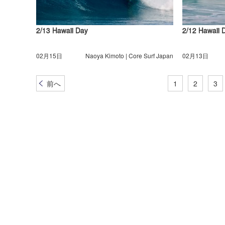
2/13 Hawaii Day
2/12 Hawaii 
02月15日
Naoya Kimoto | Core Surf Japan
02月13日
前へ
1
2
3