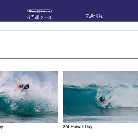
気象情報
波予想ツール
ay
3/4 Hawaii Day