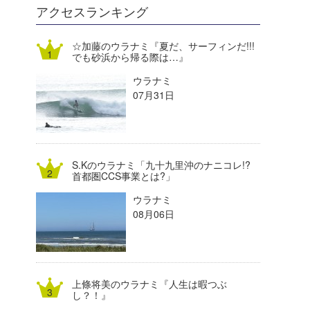
DELTA FORCE SURF
進士剛光
Aichan
アクセスランキング
CBA Films
田原啓江
chan-U
☆加藤のウラナミ『夏だ、サーフィンだ!!!
でも砂浜から帰る際は…』
熊谷素子
植村未来
ECE
ウラナミ
NOBUFUKU
G◎Da
07月31日
大野”MAR”修聖
H
喜納海人
KID
S.Kのウラナミ「九十九里沖のナニコレ!?
KOBU
首都圏CCS事業とは?」
ウラナミ
KY
08月06日
MIN
mitz
上條将美のウラナミ『人生は暇つぶ
OYZ
し？！』