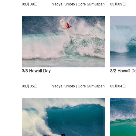
03月09日
Naoya Kimoto | Core Surf Japan
03月09日
3/3 Hawaii Day
3/2 Hawaii D
03月05日
Naoya Kimoto | Core Surf Japan
03月04日