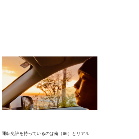
wanda
予報士 hiro.
banpaku
Mr.K
chappy
Romisea
運転免許を持っているのは俺（66）とリアル