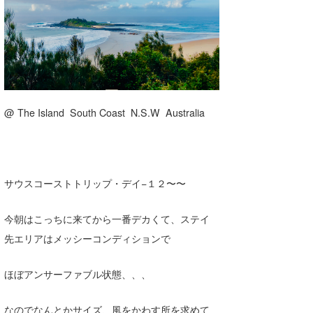
湘南
お知らせ
今月のプレゼント
千葉北
その他
伊豆
ルール＆How to
千葉南
VOTE!
@ The Island South Coast N.S.W Australia
大阪
サーファーズ
四国
沖縄
サウスコーストトリップ・デイ−１２〜〜
今朝はこっちに来てから一番デカくて、ステイ
先エリアはメッシーコンディションで
ほぼアンサーファブル状態、、、
ライター/寄稿メディア
なのでなんとかサイズ、風をかわす所を求めて