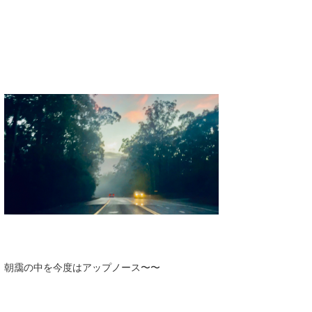
たっちー
ハンマー
まっきー
三輪予報士
小川予報士
上田純子
上條将美
唐澤予報士
SancheZ
朝靄の中を今度はアップノース〜〜
ゴン
米山予報士