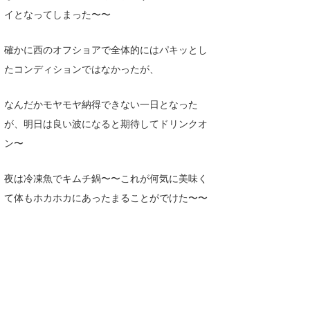
イとなってしまった〜〜
喜納海人
KID
KOBU
確かに西のオフショアで全体的にはパキッとし
たコンディションではなかったが、
KY
MIN
なんだかモヤモヤ納得できない一日となった
が、明日は良い波になると期待してドリンクオ
mitz
ン〜
OYZ
夜は冷凍魚でキムチ鍋〜〜これが何気に美味く
S.K
て体もホカホカにあったまることがでけた〜〜
Soulman
VAGY
waka☆=
YUKI☆