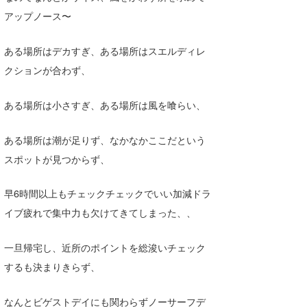
Core Surf Japan
アップノース〜
メディア
Naoya Kimoto
ある場所はデカすぎ、ある場所はスエルディレ
クションが合わず、
波伝説アンバサダー/プロライダー
mitsuteru Kamio
SURFMEDIA
波伝説スタッフ
Yasunari Inoue
Colors MAGAZINE
福島寿実子
ある場所は小さすぎ、ある場所は風を喰らい、
Yoshiyuki Obata
WAVAL
中浦“JET”章
☆加藤
波伝説
ある場所は潮が足りず、なかなかここだという
arukasvision
嵯峨明日香
+☆maki☆+
スポットが見つからず、
DELTA FORCE SURF
進士剛光
Aichan
早6時間以上もチェックチェックでいい加減ドラ
CBA Films
田原啓江
chan-U
イブ疲れで集中力も欠けてきてしまった、、
熊谷素子
植村未来
ECE
一旦帰宅し、近所のポイントを総浚いチェック
するも決まりきらず、
NOBUFUKU
G◎Da
大野”MAR”修聖
H
なんとビゲストデイにも関わらずノーサーフデ