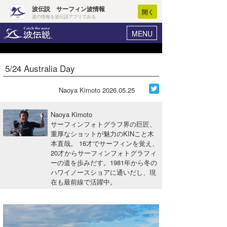
波伝説 サーフィン波情報
開く
波の情報を波伝説アプリでみる
MENU
ニュース
ヘルプ
マイホーム
5/24 Australia Day
Core Surf Japan
ログイン
コンテスト
Naoya Kimoto
2026.05.25
新規会員登録
ファッション/グッズ
Naoya Kimoto
波情報･概況
サーフィンフォトグラフ界の巨匠、
アート＆エンタメ
重厚なショットが魅力のKINこと木
波予想ツール
WAVE HUNTER
本直哉。 16才でサーフィンを覚え、
コラム
20才からサーフィンフォトグラフィ
気象情報
ーの道を歩みだす。1981年から冬の
ハワイノースショアに通いだし、現
トラベル
ニュース
在も最前線で活躍中。
ショップ情報
サーフィンエリアガイド
ショップ情報
ウラナミ
会員メニュー