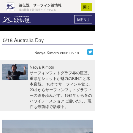
波伝説 サーフィン波情報
開く
波の情報を波伝説アプリでみる
MENU
ニュース
ヘルプ
マイホーム
5/18 Australia Day
Core Surf Japan
ログイン
コンテスト
Naoya Kimoto
2026.05.19
新規会員登録
ファッション/グッズ
Naoya Kimoto
波情報･概況
サーフィンフォトグラフ界の巨匠、
アート＆エンタメ
重厚なショットが魅力のKINこと木
波予想ツール
WAVE HUNTER
本直哉。 16才でサーフィンを覚え、
コラム
20才からサーフィンフォトグラフィ
気象情報
ーの道を歩みだす。1981年から冬の
ハワイノースショアに通いだし、現
トラベル
ニュース
在も最前線で活躍中。
ショップ情報
サーフィンエリアガイド
ショップ情報
ウラナミ
会員メニュー