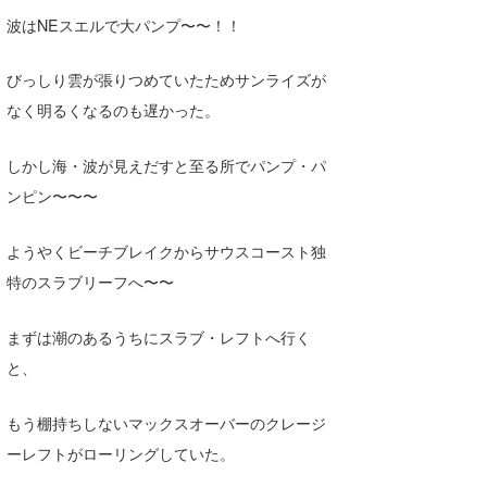
Core Surf Japan
波はNEスエルで大パンプ〜〜！！
メディア
Naoya Kimoto
びっしり雲が張りつめていたためサンライズが
なく明るくなるのも遅かった。
波伝説アンバサダー/プロライダー
mitsuteru Kamio
SURFMEDIA
波伝説スタッフ
Yasunari Inoue
Colors MAGAZINE
福島寿実子
しかし海・波が見えだすと至る所でパンプ・パ
ンピン〜〜〜
Yoshiyuki Obata
WAVAL
中浦“JET”章
☆加藤
波伝説
arukasvision
嵯峨明日香
+☆maki☆+
ようやくビーチブレイクからサウスコースト独
特のスラブリーフへ〜〜
DELTA FORCE SURF
進士剛光
Aichan
CBA Films
田原啓江
chan-U
まずは潮のあるうちにスラブ・レフトへ行く
と、
熊谷素子
植村未来
ECE
もう棚持ちしないマックスオーバーのクレージ
NOBUFUKU
G◎Da
ーレフトがローリングしていた。
大野”MAR”修聖
H