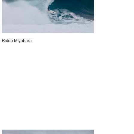
Raido Miyahara