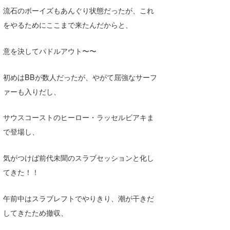
流石のボーイズもあんぐり状態だったが、これ
喜納海人
KID
をやるためにここまで来たんだからと、
KOBU
意を決してパドルアウト〜〜
KY
MIN
初めはBBが数人だったが、やがて屈強なサーフ
ァーも入りだし、
mitz
サウスコーストのヒーロー・ラッセルビアキま
OYZ
で登場し、
S.K
気がつけば前代未聞のスラブセッションと化し
Soulman
てきた！！
VAGY
午前中はスラブレフトでやりきり、潮が干きだ
waka☆=
してきたため撤収、
YUKI☆