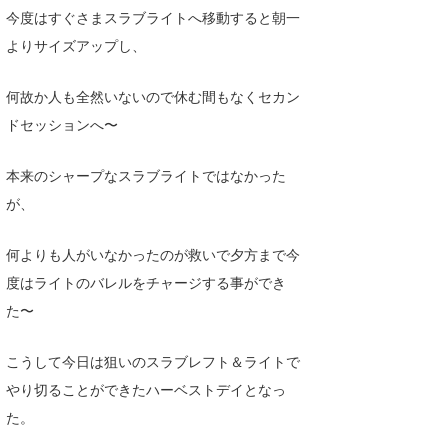
今度はすぐさまスラブライトへ移動すると朝一
たっちー
よりサイズアップし、
ハンマー
何故か人も全然いないので休む間もなくセカン
まっきー
ドセッションへ〜
三輪予報士
本来のシャープなスラブライトではなかった
小川予報士
が、
上田純子
何よりも人がいなかったのが救いで夕方まで今
上條将美
度はライトのバレルをチャージする事ができ
た〜
唐澤予報士
SancheZ
こうして今日は狙いのスラブレフト＆ライトで
やり切ることができたハーベストデイとなっ
ゴン
た。
米山予報士