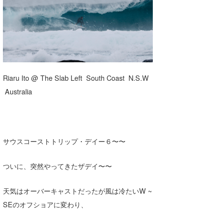
湘南
お知らせ
今月のプレゼント
千葉北
その他
伊豆
ルール＆How to
千葉南
VOTE!
Riaru Ito @ The Slab Left South Coast N.S.W
大阪
Australia
サーファーズ
四国
沖縄
サウスコーストトリップ・デイー６〜〜
ついに、突然やってきたザデイ〜〜
天気はオーバーキャストだったが風は冷たいW ~
SEのオフショアに変わり、
ライター/寄稿メディア