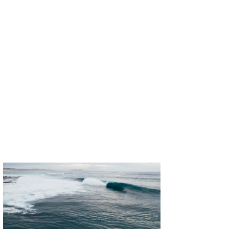
wanda
予報士 hiro.
banpaku
Mr.K
chappy
Romisea