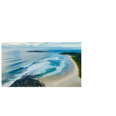
Mr.K
chappy
Romisea