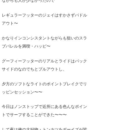
ながらも人が少なかったので
MIN
mitz
レギュラーフッターのジェイはすかさずパドル
アウト〜
OYZ
S.K
かなりインコンシスタントながらも狙いのスラ
ブバレルを満喫・ハッピ〜
Soulman
グーフィーフッターのリアルとライドはバック
VAGY
サイドのなのでちとプルアウトし、
waka☆=
夕方のソフトなライトのポイントブレイクでリ
YUKI☆
ッピンセッション〜〜
たっちー
今日はノンストップで近所にある色んなポイン
ハンマー
トでサーフすることができた〜〜〜
まっきー
して夜は俺の大好物・トンカツをボーイズが皆