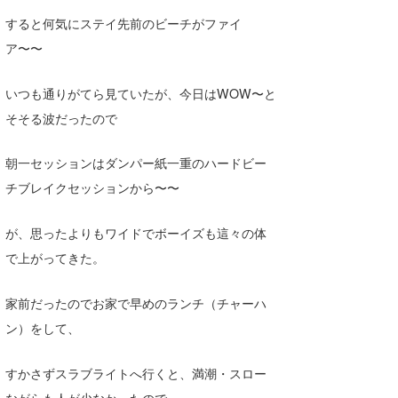
Yasunari Inoue
Colors MAGAZINE
福島寿実子
すると何気にステイ先前のビーチがファイ
Yoshiyuki Obata
WAVAL
中浦“JET”章
☆加藤
波伝説
ア〜〜
arukasvision
嵯峨明日香
+☆maki☆+
いつも通りがてら見ていたが、今日はWOW〜と
DELTA FORCE SURF
進士剛光
Aichan
そそる波だったので
CBA Films
田原啓江
chan-U
朝一セッションはダンパー紙一重のハードビー
熊谷素子
植村未来
ECE
チブレイクセッションから〜〜
NOBUFUKU
G◎Da
が、思ったよりもワイドでボーイズも這々の体
大野”MAR”修聖
H
で上がってきた。
喜納海人
KID
家前だったのでお家で早めのランチ（チャーハ
ン）をして、
KOBU
KY
すかさずスラブライトへ行くと、満潮・スロー