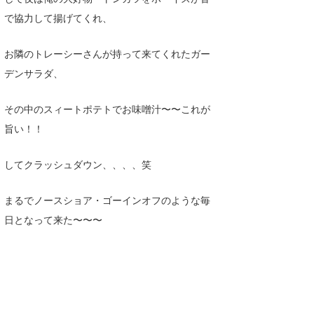
三輪予報士
で協力して揚げてくれ、
小川予報士
お隣のトレーシーさんが持って来てくれたガー
上田純子
デンサラダ、
上條将美
その中のスィートポテトでお味噌汁〜〜これが
唐澤予報士
旨い！！
SancheZ
してクラッシュダウン、、、、笑
ゴン
まるでノースショア・ゴーインオフのような毎
米山予報士
日となって来た〜〜〜
wanda
予報士 hiro.
banpaku