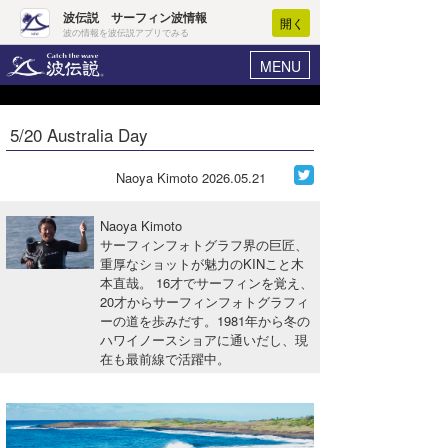
波伝説 サーフィン波情報
開く
波の情報を波伝説アプリでみる
MENU
ニュース
ヘルプ
マイホーム
5/20 Australia Day
Core Surf Japan
ログイン
コンテスト
Naoya Kimoto
2026.05.21
新規会員登録
ファッション/グッズ
Naoya Kimoto
波情報･概況
サーフィンフォトグラフ界の巨匠、
アート＆エンタメ
重厚なショットが魅力のKINこと木
波予想ツール
WAVE HUNTER
本直哉。 16才でサーフィンを覚え、
コラム
20才からサーフィンフォトグラフィ
気象情報
ーの道を歩みだす。1981年から冬の
ハワイノースショアに通いだし、現
トラベル
ニュース
在も最前線で活躍中。
ショップ情報
サーフィンエリアガイド
ショップ情報
ウラナミ
会員メニュー