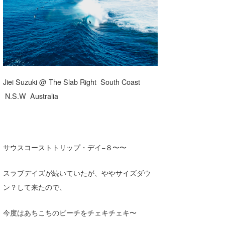
湘南
お知らせ
今月のプレゼント
千葉北
その他
伊豆
ルール＆How to
千葉南
VOTE!
Jiei Suzuki @ The Slab Right South Coast
大阪
N.S.W Australia
サーファーズ
四国
沖縄
ライター/寄稿メディア
サウスコーストトリップ・デイ−８〜〜
Core Surf Japan
スラブデイズが続いていたが、ややサイズダウ
メディア
Naoya Kimoto
ン？して来たので、
波伝説アンバサダー/プロライダー
mitsuteru Kamio
SURFMEDIA
今度はあちこちのビーチをチェキチェキ〜
波伝説スタッフ