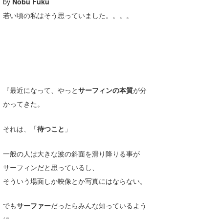
by
Nobu Fuku
喜納海人
KID
若い頃の私はそう思っていました。。。。
KOBU
KY
MIN
『最近になって、やっと
サーフィンの本質
が分
mitz
かってきた。
OYZ
それは、「
待つこと
」
S.K
Soulman
一般の人は大きな波の斜面を滑り降りる事が
サーフィンだと思っているし、
VAGY
そういう場面しか映像とか写真にはならない。
waka☆=
でも
サーファー
だったらみんな知っているよう
YUKI☆