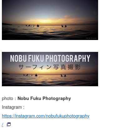
湘南
お知らせ
今月のプレゼント
千葉北
その他
伊豆
ルール＆How to
千葉南
VOTE!
大阪
サーファーズ
四国
沖縄
photo：
Nobu Fuku Photography
Instagram
:
https://instagram.com/nobufukuphotography
/
ライター/寄稿メディア