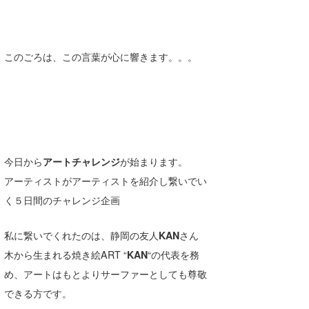
wanda
予報士 hiro.
このごろは、この言葉が心に響きます。。。
banpaku
Mr.K
chappy
今日から
アートチャレンジ
が始まります。
Romisea
アーティストがアーティストを紹介し繋いでい
く５日間のチャレンジ企画
私に繋いでくれたのは、静岡の友人
KAN
さん
木から生まれる焼き絵ART “
KAN
“の代表を務
め、アートはもとよりサーファーとしても尊敬
できる方です。