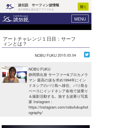
波伝説 サーフィン波情報
開く
波の情報を波伝説アプリでみる
MENU
ニュース
ヘルプ
マイホーム
アートチャレンジ１日目：サーフ
Core Surf Japan
ィンとは？
ログイン
コンテスト
新規会員登録
2015.03.04
NOBU FUKU
ファッション/グッズ
波情報･概況
NOBU FUKU
アート＆エンタメ
静岡県出身 サーファー&プロカメラ
波予想ツール
WAVE HUNTER
マン 最高の波を求め1994年にイン
ドネシアのバリ島へ移住、バリ島を
コラム
気象情報
ベースにインドネシア各地で波乗り
＆撮影活動する。旅する波乗り写真
トラベル
ニュース
家 Instagram
:
https://instagram.com/nobufukuphot
ショップ情報
サーフィンエリアガイド
ography/
ショップ情報
ウラナミ
会員メニュー