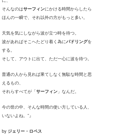
に、
そんなのは
サーフィン
にかける時間からしたら
たっちー
ほんの一瞬で、それ以外の方がもっと多い。
ハンマー
天気を気にしながら波が立つ時を待つ。
まっきー
波があればそこへたどり着く為に
パドリング
を
三輪予報士
する。
そして、アウトに出て、ただ一心に波を待つ。
小川予報士
上田純子
普通の人から見れば果てしなく無駄な時間と思
えるもの、
上條将美
それらすべてが「
サーフィン
」なんだ。
唐澤予報士
今の世の中、そんな時間の使い方している人、
SancheZ
いないよね。”』
ゴン
by
ジェリー・ロペス
米山予報士