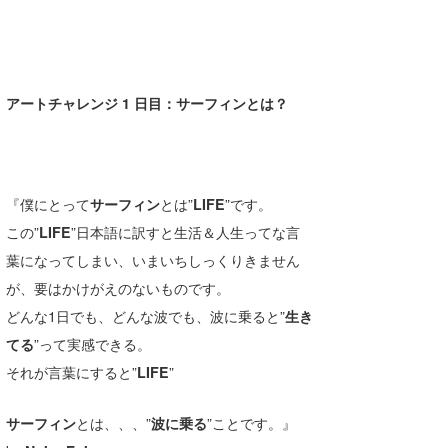
Core Surf Japan
メディア
Naoya Kimoto
アートチャレンジ 1 日目：サーフィンとは？
波伝説アンバサダー/プロライダー
mitsuteru Kamio
SURFMEDIA
波伝説スタッフ
Yasunari Inoue
Colors MAGAZINE
福島寿実子
Yoshiyuki Obata
WAVAL
中浦“JET”章
☆加藤
波伝説
『僕にとって
サーフィン
とは”
LIFE
”です。
arukasvision
嵯峨明日香
+☆maki☆+
この”
LIFE
”日本語に訳すと生活＆人生ってな言
葉になってしまい、いまいちしっくりきません
DELTA FORCE SURF
進士剛光
Aichan
が、要はかけがえのないものです。
CBA Films
田原啓江
chan-U
どんな1日でも、どんな波でも、波に乗ると”
生き
てる
”って実感できる。
熊谷素子
植村未来
ECE
それが言葉にすると”
LIFE
”
NOBUFUKU
G◎Da
サーフィン
とは、、、”
波に乗る
”ことです。』
大野”MAR”修聖
H