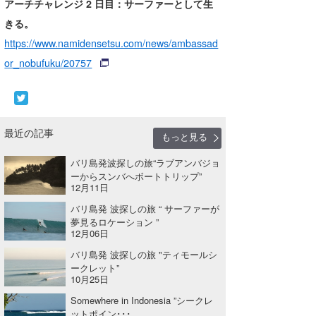
アーチチャレンジ 2 日目：サーファーとして生
きる。
https://www.namidensetsu.com/news/ambassad
or_nobufuku/20757
最近の記事
もっと見る
バリ島発波探しの旅“ラブアンバジョ
ーからスンバへボートトリップ”
12月11日
バリ島発 波探しの旅 “ サーファーが
夢見るロケーション ”
12月06日
バリ島発 波探しの旅 "ティモールシ
ークレット”
10月25日
Somewhere in Indonesia ”シークレ
ットポイン･･･