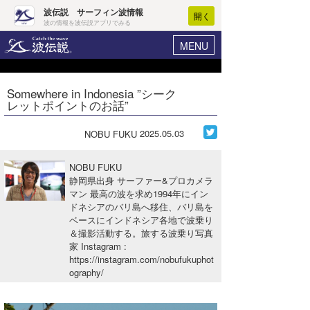
波伝説 サーフィン波情報
開く
波の情報を波伝説アプリでみる
MENU
ニュース
ヘルプ
マイホーム
Somewhere in Indonesia ”シーク
Core Surf Japan
レットポイントのお話”
ログイン
コンテスト
新規会員登録
2025.05.03
NOBU FUKU
ファッション/グッズ
波情報･概況
NOBU FUKU
アート＆エンタメ
静岡県出身 サーファー&プロカメラ
波予想ツール
WAVE HUNTER
マン 最高の波を求め1994年にイン
ドネシアのバリ島へ移住、バリ島を
コラム
気象情報
ベースにインドネシア各地で波乗り
＆撮影活動する。旅する波乗り写真
トラベル
ニュース
家 Instagram
:
https://instagram.com/nobufukuphot
ショップ情報
サーフィンエリアガイド
ography/
ショップ情報
ウラナミ
会員メニュー