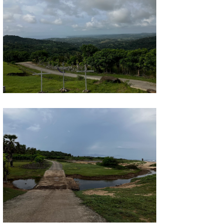
喜納海人
KID
KOBU
KY
MIN
mitz
OYZ
S.K
Soulman
VAGY
waka☆=
YUKI☆