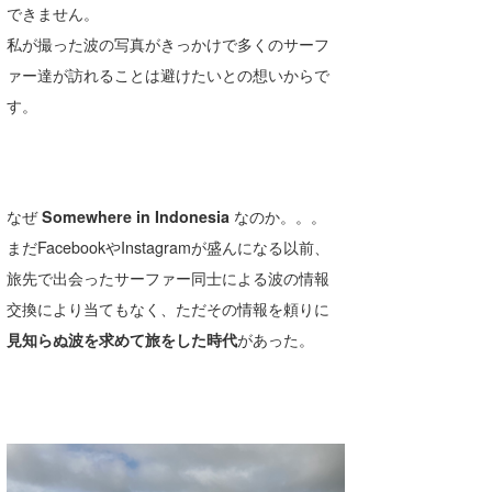
できません。
Core Surf Japan
私が撮った波の写真がきっかけで多くのサーフ
メディア
Naoya Kimoto
ァー達が訪れることは避けたいとの想いからで
す。
波伝説アンバサダー/プロライダー
mitsuteru Kamio
SURFMEDIA
波伝説スタッフ
Yasunari Inoue
Colors MAGAZINE
福島寿実子
Yoshiyuki Obata
WAVAL
中浦“JET”章
☆加藤
波伝説
なぜ
Somewhere in Indonesia
なのか。。。
まだFacebookやInstagramが盛んになる以前、
arukasvision
嵯峨明日香
+☆maki☆+
旅先で出会ったサーファー同士による波の情報
DELTA FORCE SURF
進士剛光
Aichan
交換により当てもなく、ただその情報を頼りに
見知らぬ波を求めて旅をした時代
があった。
CBA Films
田原啓江
chan-U
熊谷素子
植村未来
ECE
NOBUFUKU
G◎Da
大野”MAR”修聖
H