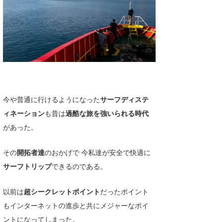
今や普通に行けるようになった
サーフディステ
ィネーション
も昔は
過酷な旅を強いられる時代
があった。
その
開拓者達
のおかげで 今私達が安全で快適に
サーフトリップ
できるのである。
以前は
超シークレットポイント
だったポイント
もインターネットの進歩と共にメジャーなポイ
ントになってしまった。