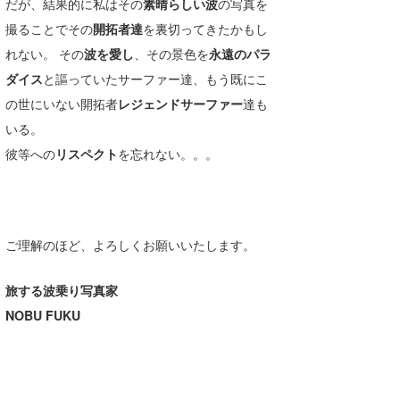
だが、結果的に私はその
素晴らしい波
の写真を
撮ることでその
開拓者達
を裏切ってきたかもし
れない。 その
波を愛し
、その景色を
永遠のパラ
ダイス
と謳っていたサーファー達、もう既にこ
の世にいない開拓者
レジェンドサーファー
達も
いる。
彼等への
リスペクト
を忘れない。。。
ご理解のほど、よろしくお願いいたします。
旅する波乗り写真家
NOBU FUKU