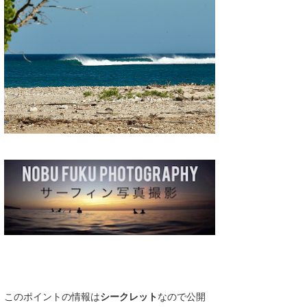
湘南
お知らせ
今月のプレゼント
千葉北
その他
伊豆
ルール＆How to
千葉南
VOTE!
大阪
サーファーズ
四国
沖縄
このポイントの情報は
シークレット
なので公開
ライター/寄稿メディア