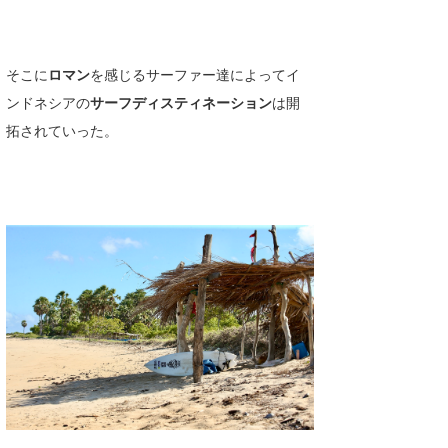
たっちー
ハンマー
そこに
ロマン
を感じるサーファー達によってイ
ンドネシアの
サーフディスティネーション
は開
まっきー
拓されていった。
三輪予報士
小川予報士
上田純子
上條将美
唐澤予報士
SancheZ
ゴン
米山予報士