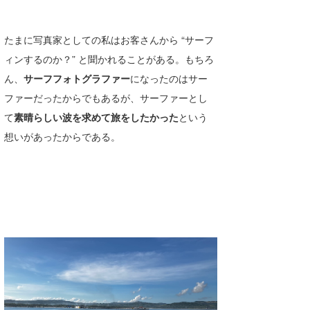
wanda
たまに写真家としての私はお客さんから “サーフ
予報士 hiro.
ィンするのか？” と聞かれることがある。もちろ
ん、
サーフフォトグラファー
になったのはサー
banpaku
ファーだったからでもあるが、サーファーとし
Mr.K
て
素晴らしい波を求めて旅をしたかった
という
chappy
想いがあったからである。
Romisea