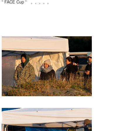
” FACE Cup ” 。。。。。
Core Surf Japan
メディア
Naoya Kimoto
波伝説アンバサダー/プロライダー
mitsuteru Kamio
SURFMEDIA
波伝説スタッフ
Yasunari Inoue
Colors MAGAZINE
福島寿実子
Yoshiyuki Obata
WAVAL
中浦“JET”章
☆加藤
波伝説
arukasvision
嵯峨明日香
+☆maki☆+
DELTA FORCE SURF
進士剛光
Aichan
CBA Films
田原啓江
chan-U
熊谷素子
植村未来
ECE
NOBUFUKU
G◎Da
大野”MAR”修聖
H