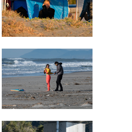
喜納海人
KID
KOBU
KY
MIN
mitz
OYZ
S.K
Soulman
VAGY
waka☆=
YUKI☆