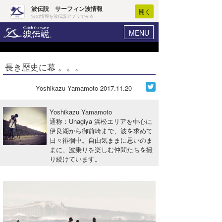
波伝説 サーフィン波情報
開く
波の情報を波伝説アプリでみる
MENU
ニュース
ヘルプ
マイホーム
長き歴史に幕 。。。
Core Surf Japan
ログイン
コンテスト
Yoshikazu Yamamoto
2017.11.20
新規会員登録
ファッション/グッズ
Yoshikazu Yamamoto
波情報･概況
通称：Unagiya 浜松エリアを中心に
アート＆エンタメ
伊良湖から御前崎まで、波を求めて
波予想ツール
WAVE HUNTER
日々徘徊中。自由気ままに思いのま
コラム
まに、波乗りを楽しむ仲間たちを撮
気象情報
り続けています。
トラベル
ニュース
ショップ情報
サーフィンエリアガイド
ショップ情報
ウラナミ
会員メニュー