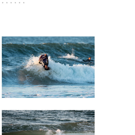
。。。。。。
wanda
予報士 hiro.
banpaku
Mr.K
chappy
Romisea