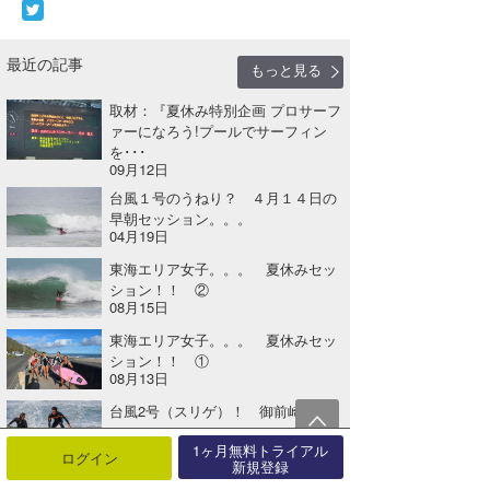
最近の記事
もっと見る
取材：『夏休み特別企画 プロサーフ
ァーになろう!プールでサーフィン
を･･･
09月12日
台風１号のうねり？ ４月１４日の
早朝セッション。。。
04月19日
東海エリア女子。。。 夏休みセッ
ション！！ ②
08月15日
東海エリア女子。。。 夏休みセッ
ション！！ ①
08月13日
台風2号（スリゲ）！ 御前崎セッ
ション！！
04月26日
1ヶ月無料トライアル
ログイン
新規登録
全国的に波が無かった８月後