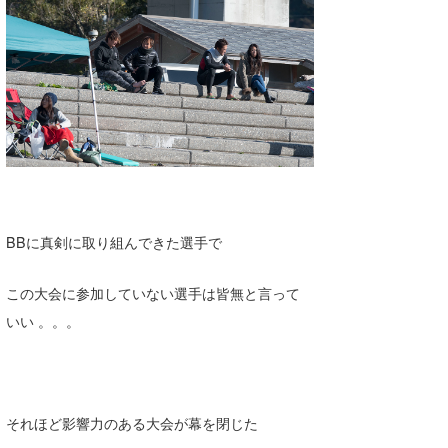
たっちー
ハンマー
まっきー
三輪予報士
小川予報士
上田純子
BBに真剣に取り組んできた選手で
上條将美
この大会に参加していない選手は皆無と言って
唐澤予報士
いい 。。。
SancheZ
ゴン
それほど影響力のある大会が幕を閉じた
米山予報士