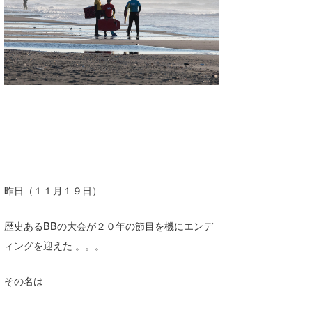
湘南
お知らせ
今月のプレゼント
千葉北
その他
伊豆
ルール＆How to
千葉南
VOTE!
大阪
サーファーズ
四国
沖縄
昨日（１１月１９日）
歴史あるBBの大会が２０年の節目を機にエンデ
ィングを迎えた 。。。
その名は
ライター/寄稿メディア