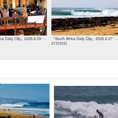
ca Daily Clip』2026.6.29･･･
『South Africa Daily Clip』2026.6.27･･･
07月20日