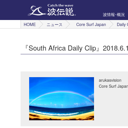
波情報･概況
HOME
ニュース
Core Surf Japan
Daily 
『South Africa Daily Clip』2018.6.
arukasvision
Core Surf 