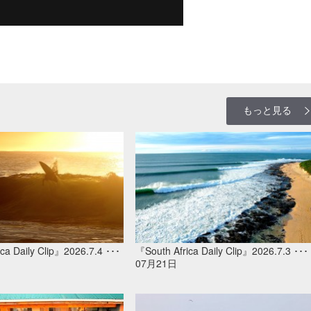
もっと見る
ca Daily Clip』2026.7.4 ･･･
『South Africa Daily Clip』2026.7.3 ･･･
07月21日