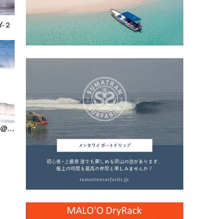
Y-２
『North Shore Daily Clip』2025.11.24 @ Rocky