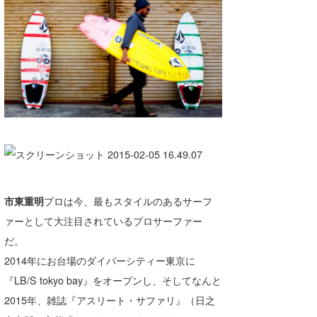
湘南
お知らせ
今月のプレゼント
千葉北
その他
伊豆
ルール＆How to
千葉南
VOTE!
大阪
サーファーズ
四国
沖縄
市東重明
プロは今、最もスタイルのあるサーフ
ァーとして大注目されているプロサーファー
だ。
2014年にお台場のダイバーシティー東京に
『LB/S tokyo bay』をオープンし、そしてなんと
2015年、雑誌『アスリート・サファリ』（日之
ライター/寄稿メディア