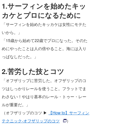
1.サーフィンを始めたキッ
wanda
カケとプロになるために
予報士 hiro.
「サーフィンを始めたキッカケは女性にモテた
いから。」
banpaku
「15歳から始めて22歳でプロになった。そのた
Mr.K
めにやったことは人の倍やること。海には入り
chappy
っぱなしだった。」
Romisea
2.苦労した技とコツ
「オフザリップに苦労した。オフザリップのコ
ツはしっかりレールを使うこと。フラットでま
わさない！やはり基本のレール・トゥー・レー
ルが重要だ。」
（オフザリップのコツ ▶
【How to】サーフィン
テクニック-オフザリップのコツ
）