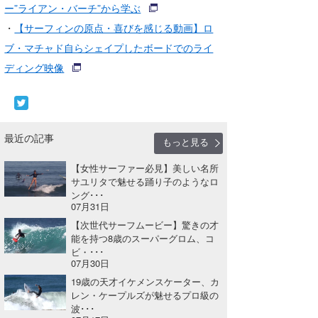
ー”ライアン・バーチ”から学ぶ
・
【サーフィンの原点・喜びを感じる動画】ロ
ブ・マチャド自らシェイプしたボードでのライ
ディング映像
最近の記事
もっと見る
【女性サーファー必見】美しい名所
サユリタで魅せる踊り子のようなロ
ング･･･
07月31日
【次世代サーフムービー】驚きの才
能を持つ8歳のスーパーグロム、コ
ビ・･･･
07月30日
19歳の天才イケメンスケーター、カ
レン・ケープルズが魅せるプロ級の
波･･･