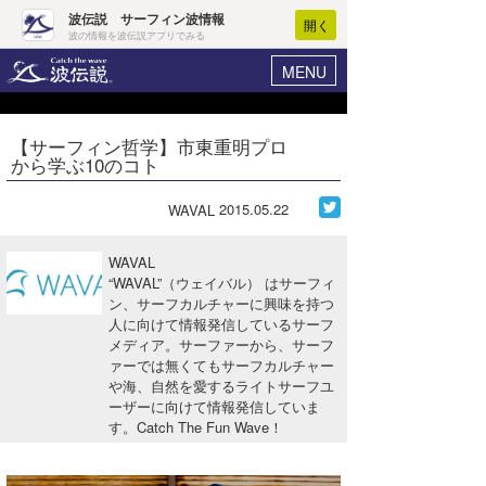
波伝説 サーフィン波情報
開く
波の情報を波伝説アプリでみる
MENU
ニュース
ヘルプ
マイホーム
【サーフィン哲学】市東重明プロ
Core Surf Japan
から学ぶ10のコト
ログイン
コンテスト
新規会員登録
2015.05.22
WAVAL
ファッション/グッズ
波情報･概況
WAVAL
アート＆エンタメ
“WAVAL”（ウェイバル） はサーフィ
波予想ツール
WAVE HUNTER
ン、サーフカルチャーに興味を持つ
人に向けて情報発信しているサーフ
コラム
気象情報
メディア。サーファーから、サーフ
ァーでは無くてもサーフカルチャー
トラベル
ニュース
や海、自然を愛するライトサーフユ
ーザーに向けて情報発信していま
ショップ情報
サーフィンエリアガイド
す。Catch The Fun Wave！
ショップ情報
ウラナミ
会員メニュー