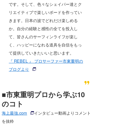
です。そして、色々なシェイパー達とク
たっちー
リエイティブで楽しいボードを作ってい
ハンマー
きます。日本の波でどれだけ楽しめる
か。自分の経験と感性の全てを投入し
まっきー
て、皆さんのサーフィンライフが楽し
三輪予報士
く、ハッピーになれる道具を自信をもっ
て提供していきたいいと思います。
小川予報士
『 REBEL 』 プロサーファー市東重明の
上田純子
ブログより
上條将美
唐澤予報士
■市東重明プロから学ぶ10
のコト
SancheZ
海上最強.com
インタビュー動画よりコメント
ゴン
を抜粋
米山予報士