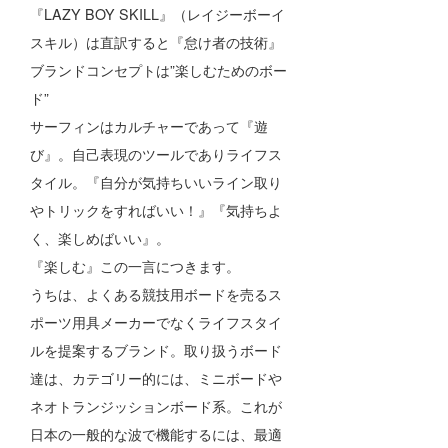
『LAZY BOY SKILL』（レイジーボーイ
喜納海人
KID
スキル）は直訳すると『怠け者の技術』
KOBU
ブランドコンセプトは”楽しむためのボー
ド”
KY
サーフィンはカルチャーであって『遊
MIN
び』。自己表現のツールでありライフス
タイル。『自分が気持ちいいライン取り
mitz
やトリックをすればいい！』『気持ちよ
OYZ
く、楽しめばいい』。
『楽しむ』この一言につきます。
S.K
うちは、よくある競技用ボードを売るス
Soulman
ポーツ用具メーカーでなくライフスタイ
ルを提案するブランド。取り扱うボード
VAGY
達は、カテゴリー的には、ミニボードや
waka☆=
ネオトランジッションボード系。これが
日本の一般的な波で機能するには、最適
YUKI☆