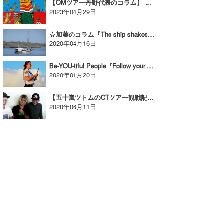
【OMツアー丹野代表のコラム】 インドネシア・サーフサンクチュアリ 回顧録 Vol.4
2023年04月29日
☆加藤のコラム『The ship shakes.(船の揺れ)Vol.1』
2020年04月16日
Be-YOU-tiful People『Follow your heart(心に忠実に生きる) アンドレア・モーラー（Andrea Moller)Vol.3』
2020年01月20日
【五十嵐ツトムのCTツアー観戦記 】回想編 ・グロムにフォーカスした 2010年クイックシルバームービー | YOUNG GUNS |＜エピソード2＞
2020年06月11日