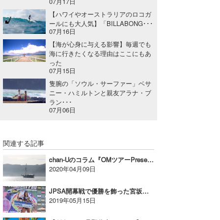
07月17日
【ハワイやオーストラリアのロコガ
ールにも大人気】「BILLABONG･･･
07月16日
【海が心身に与える影響】毎週でも
海に行きたくなる理由はここにもあ
った
07月15日
隻腕の「ソウル・サーファー」ベサ
ニー・ハミルトンと親友アラナ・ブ
ラン･･･
07月06日
関連する記事
chan-Uのコラム『OMツアーPresents ～これでいいのだ～SAMASAMA号スンバボートトリップ・1』
2020年04月09日
JPSA開幕戦で優勝を飾った宮坂麻衣子プロに波伝説単独インタビュー！
2019年05月15日