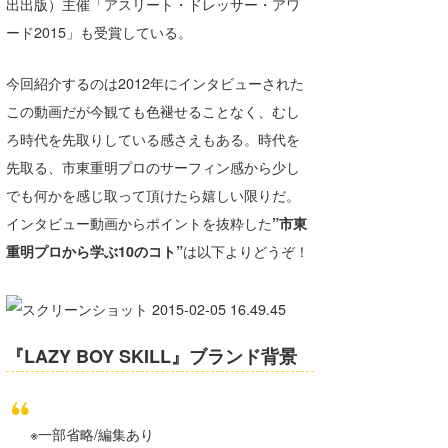
出出版）主催「アスリート・ドレッサー・アワ
Core Surf Japan
ード2015」も受賞している。
メディア
Naoya Kimoto
今回紹介するのは2012年にインタビューされた
波伝説アンバサダー/プロライダー
mitsuteru Kamio
SURFMEDIA
この動画だが今観ても色褪せることなく、むし
ろ時代を先取りしている感さえもある。時代を
波伝説スタッフ
Yasunari Inoue
Colors MAGAZINE
福島寿実子
先取る、市東重明プロのサーフィン感から少し
Yoshiyuki Obata
WAVAL
中浦“JET”章
☆加藤
波伝説
でも何かを感じ取って頂けたら嬉しい限りだ。
インタビュー動画からポイントを抜粋した
”市東
arukasvision
嵯峨明日香
+☆maki☆+
重明プロから学ぶ10のコト”
は以下よりどうぞ！
DELTA FORCE SURF
進士剛光
Aichan
CBA Films
田原啓江
chan-U
熊谷素子
植村未来
ECE
『LAZY BOY SKILL』ブランド背景
NOBUFUKU
G◎Da
大野”MAR”修聖
H
※一部省略/編集あり